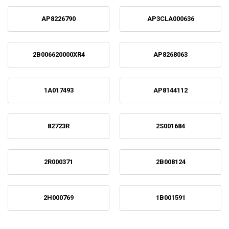
AP8226790
AP3CLA000636
2B006620000XR4
AP8268063
1A017493
AP8144112
82723R
2S001684
2R000371
2B008124
2H000769
1B001591