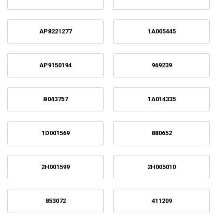
AP8221277
1A005445
AP9150194
969239
B043757
1A014335
1D001569
880652
2H001599
2H005010
853072
411209