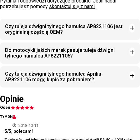
Pytania i odpowiedzi dotyczące produktu. Jeśli nadal
potrzebujesz pomocy
skontaktuj się z nami
.
Czy tuleja dźwigni tylnego hamulca AP8221106 jest
oryginalną częścią OEM?
Do motocykli jakich marek pasuje tuleja dźwigni
tylnego hamulca AP8221106?
Czy tuleja dźwigni tylnego hamulca Aprilia
AP8221106 mogę kupić za pobraniem?
Opinie
Oceń
TYMON
2018-10-11
5/5, polecam!
Tuleja dźwigni tylnego hamulca pasuje w mojej Aprili RS 50 z 1995 roku.