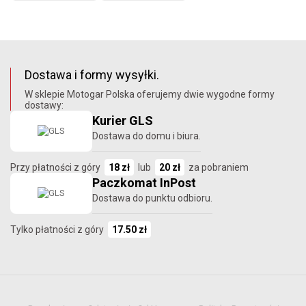
Dostawa i formy wysyłki.
W sklepie Motogar Polska oferujemy dwie wygodne formy
dostawy:
Kurier GLS
Dostawa do domu i biura.
Przy płatności z góry
18 zł
lub
20 zł
za pobraniem
Paczkomat InPost
Dostawa do punktu odbioru.
Tylko płatności z góry
17.50 zł