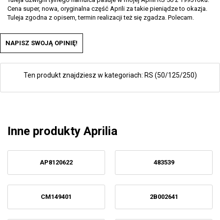
Cena super, nowa, oryginalna część Aprili za takie pieniądze to okazja.
Tuleja zgodna z opisem, termin realizacji też się zgadza. Polecam.
NAPISZ SWOJĄ OPINIĘ!
Ten produkt znajdziesz w kategoriach:
RS (50/125/250)
Inne produkty Aprilia
AP8120622
483539
CM149401
2B002641