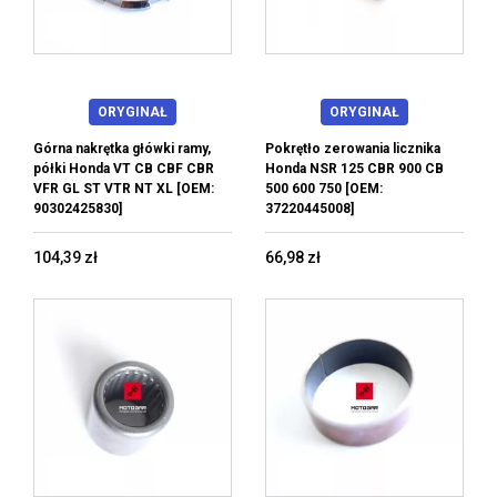
ORYGINAŁ
ORYGINAŁ
Górna nakrętka główki ramy,
Pokrętło zerowania licznika
półki Honda VT CB CBF CBR
Honda NSR 125 CBR 900 CB
VFR GL ST VTR NT XL [OEM:
500 600 750 [OEM:
90302425830]
37220445008]
104,39 zł
66,98 zł