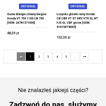
ORYGINAŁ
ORYGINAŁ
Guma dźwigni zmiany biegów
Łożysko główki ramy Honda
Honda VT 750 1100 CB 750
CB CBR VT ST XRV VTR XL NT
[OEM: 24781371000]
FJS GL CBF górne [OEM:
91015KT8005]
48,39 zł
153,30 zł
1
2
3
4
5
...
Nie znalazłeś jakiejś części?
Zadzwoń do nas, służymy