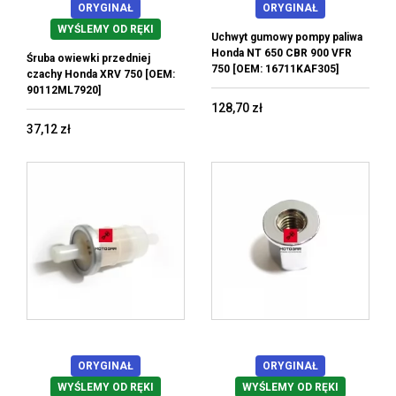
ORYGINAŁ
ORYGINAŁ
WYŚLEMY OD RĘKI
Uchwyt gumowy pompy paliwa
Honda NT 650 CBR 900 VFR
Śruba owiewki przedniej
750 [OEM: 16711KAF305]
czachy Honda XRV 750 [OEM:
90112ML7920]
128,70 zł
37,12 zł
ORYGINAŁ
ORYGINAŁ
WYŚLEMY OD RĘKI
WYŚLEMY OD RĘKI