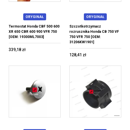
ORYGINAŁ
ORYGINAŁ
Termostat Honda CBF 500 600
Szczotkotrzymacz
XR 650 CBR 600 900 VFR 750
rozrusznika Honda CB 750 VF
[OEM: 19300ML7003]
750 VFR 750 [OEM:
31206KW1901]
339,18 zł
128,41 zł