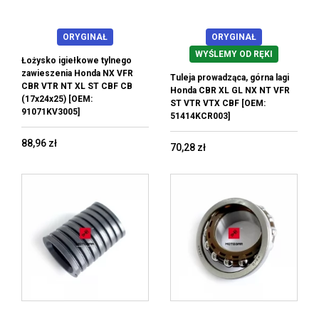
ORYGINAŁ
ORYGINAŁ
WYŚLEMY OD RĘKI
Łożysko igiełkowe tylnego
zawieszenia Honda NX VFR
Tuleja prowadząca, górna lagi
CBR VTR NT XL ST CBF CB
Honda CBR XL GL NX NT VFR
(17x24x25) [OEM:
ST VTR VTX CBF [OEM:
91071KV3005]
51414KCR003]
88,96 zł
70,28 zł