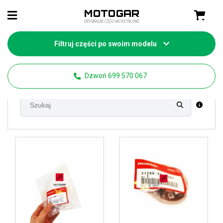
Filtruj części po swoim modelu
Strona główna
Części motocyklowe Honda
VFR 750
Dzwoń 699 570 067