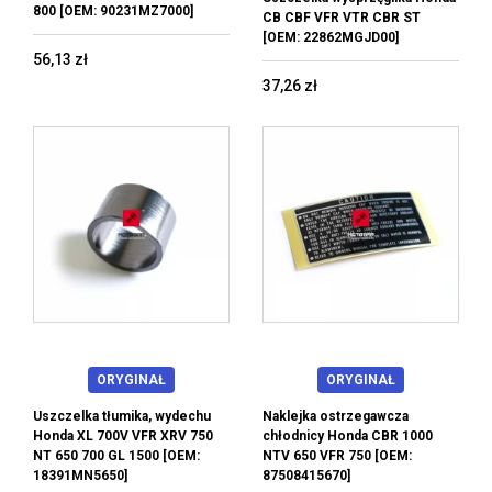
800 [OEM: 90231MZ7000]
CB CBF VFR VTR CBR ST
[OEM: 22862MGJD00]
56,13 zł
37,26 zł
ORYGINAŁ
ORYGINAŁ
Uszczelka tłumika, wydechu
Naklejka ostrzegawcza
Honda XL 700V VFR XRV 750
chłodnicy Honda CBR 1000
NT 650 700 GL 1500 [OEM:
NTV 650 VFR 750 [OEM:
18391MN5650]
87508415670]