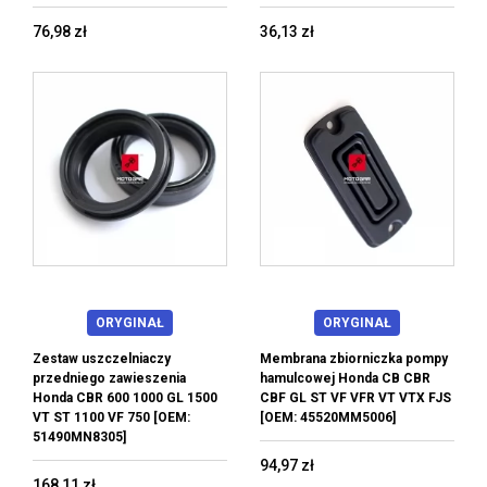
76,98 zł
36,13 zł
ORYGINAŁ
ORYGINAŁ
Zestaw uszczelniaczy
Membrana zbiorniczka pompy
przedniego zawieszenia
hamulcowej Honda CB CBR
Honda CBR 600 1000 GL 1500
CBF GL ST VF VFR VT VTX FJS
VT ST 1100 VF 750 [OEM:
[OEM: 45520MM5006]
51490MN8305]
94,97 zł
168,11 zł