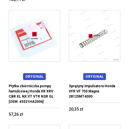
ORYGINAŁ
ORYGINAŁ
Płytka zbiorniczka pompy
Sprężyny impulsatora Honda
hamulcowej Honda XR XRV
VFR VF 750 Magna
CBR XL NX VT VTR NSR GL
28125MT4000
[OEM: 45521HA2006]
20,35 zł
57,26 zł