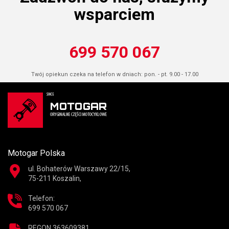
wsparciem
699 570 067
Twój opiekun czeka na telefon w dniach: pon. - pt. 9.00 - 17.00
Motogar Polska
ul. Bohaterów Warszawy 22/15,
75-211 Koszalin,
Telefon:
699 570 067
REGON 363609381,