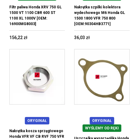
Filtr paliwa Honda XRV 750 GL
Nakrętka szpilki kolektora
1500 VT 1100 CBR 600 ST
wydechowego M6 Honda GL
1100 XL 1000V [OEM:
1500 1800 VFR 750 800
16900MG8003]
[OEM:90304HB3771]
156,22 zł
36,03 zł
ORYGINAŁ
ORYGINAŁ
WYŚLEMY OD RĘKI
Nakrętka kosza sprzęgłowego
Honda VFR VF CB RVF 750 VFR
Uszczelka wysprzęglika Honda