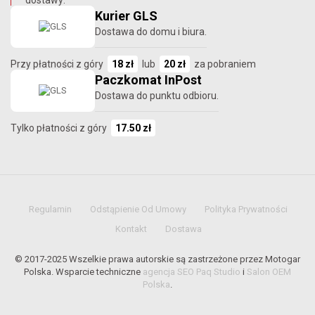
Kurier GLS
Dostawa do domu i biura.
Przy płatności z góry
18 zł
lub
20 zł
za pobraniem
Paczkomat InPost
Dostawa do punktu odbioru.
Tylko płatności z góry
17.50 zł
Regulamin
Odstąpienie Od Umowy
Polityka Prywatności
Kontakt
Dostawa
© 2017-2025 Wszelkie prawa autorskie są zastrzeżone przez Motogar
Polska. Wsparcie techniczne
agencja SEO Paq Studio
i
Salon OEM
Polska
.