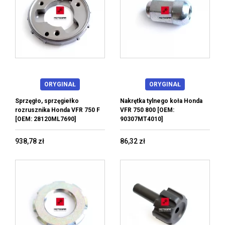
ORYGINAŁ
ORYGINAŁ
Sprzęgło, sprzęgiełko
Nakrętka tylnego koła Honda
rozrusznika Honda VFR 750 F
VFR 750 800 [OEM:
[OEM: 28120ML7690]
90307MT4010]
938,78 zł
86,32 zł