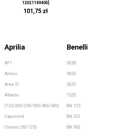
12021149405]
101,75 zł
Aprilia
Benelli
AF1
302R
Amico
302S
Area 51
502C
Atlantic
752S
(125/200/250/300/400/500)
BN 125
Caponord
BN 251
Classic (50/125)
BN 302