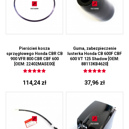
Pierścień kosza
Guma, zabezpieczenie
sprzęgłowego Honda CBR CB
lusterka Honda CB 600F CBF
900 VFR 800 CBR CBF 600
600 VT 125 Shadow [OEM:
[OEM: 22402MASE00]
88113KB4620]
114,24 zł
37,96 zł