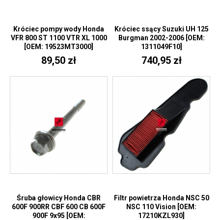
Króciec pompy wody Honda
Króciec ssący Suzuki UH 125
VFR 800 ST 1100 VTR XL 1000
Burgman 2002-2006 [OEM:
[OEM: 19523MT3000]
1311049F10]
89,50 zł
740,95 zł
Śruba głowicy Honda CBR
Filtr powietrza Honda NSC 50
600F 900RR CBF 600 CB 600F
NSC 110 Vision [OEM:
900F 9x95 [OEM:
17210KZL930]