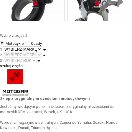
Wybierz pojazd
Motocykle
Quady
Dźwignia ssania Honda VT
Stelaż czaszy Ducati
1
1100 GL 1500 [OEM:
Multistrada V4 V4S 2021 2022
2
17962MZ0671]
[OEM: 8291J154B]
3
133,20 zł
405,49 zł
szukaj części
Sklep z oryginalnymi cześciami motocyklowymi
Jesteśmy wiodącym polskim sklepem z oryginalnymi częściami do
motocykli OEM z Japonii, Włoch, UK i USA.
Wprost z magazynów centralnych. Części do Yamaha, Suzuki, Honda,
Kawasaki, Ducati, Triumph, Aprilia.