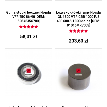
Guma stopki bocznej Honda
Łożysko główki ramy Honda
VFR 750 86-90 [OEM:
GL 1800 VTR CBR 1000 FJS
50548356700]
400 600 SH 300 dolne [OEM:
91016MR7003]
58,01 zł
203,60 zł