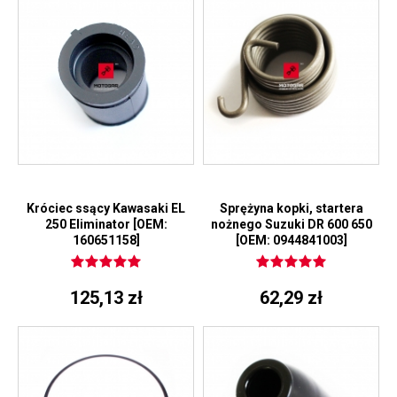
Króciec ssący Kawasaki EL
Sprężyna kopki, startera
250 Eliminator [OEM:
nożnego Suzuki DR 600 650
160651158]
[OEM: 0944841003]
125,13 zł
62,29 zł