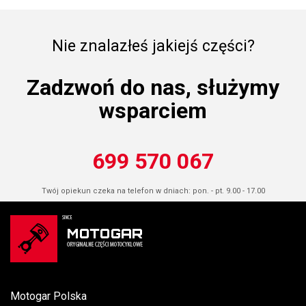
Nie znalazłeś jakiejś części?
Zadzwoń do nas, służymy
wsparciem
699 570 067
Twój opiekun czeka na telefon w dniach: pon. - pt. 9.00 - 17.00
Motogar Polska