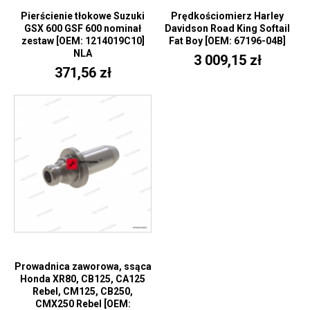
Pierścienie tłokowe Suzuki
Prędkościomierz Harley
GSX 600 GSF 600 nominał
Davidson Road King Softail
zestaw [OEM: 1214019C10]
Fat Boy [OEM: 67196-04B]
NLA
3 009,15 zł
371,56 zł
Prowadnica zaworowa, ssąca
Honda XR80, CB125, CA125
Rebel, CM125, CB250,
CMX250 Rebel [OEM: