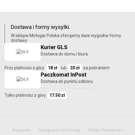
Dostawa i formy wysyłki.
W sklepie Motogar Polska oferujemy dwie wygodne formy
dostawy:
Kurier GLS
Dostawa do domu i biura.
Przy płatności z góry
18 zł
lub
20 zł
za pobraniem
Paczkomat InPost
Dostawa do punktu odbioru.
Tylko płatności z góry
17.50 zł
Regulamin
Odstąpienie Od Umowy
Polityka Prywatności