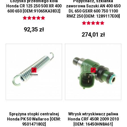
Łożysko przedniego koła
Popychacz, szklanka
Honda CR 125 250 500 XR 400
zaworowa Suzuki AN 400 650
600 650 [OEM:91065KA3832]
DL 650 GSXR 600 750 1100
RMZ 250 [OEM: 1289117E00]
92,35 zł
274,01 zł
Sprężyna stopki centralnej
Wtrysk wtryskiwacz paliwa
Honda PK 50 Wallaroo [OEM:
Honda CRF 450R 2009 2010
9501471802]
[OEM: 16450HN8A61]