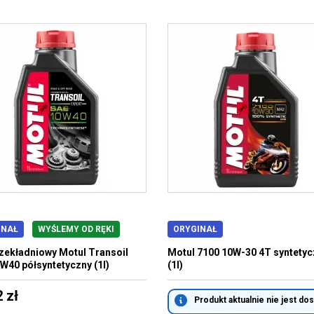
INAŁ
WYŚLEMY OD RĘKI
ORYGINAŁ
rzekładniowy Motul Transoil
Motul 7100 10W-30 4T syntetyc
W40 półsyntetyczny (1l)
(1l)
 zł
Produkt aktualnie nie jest do