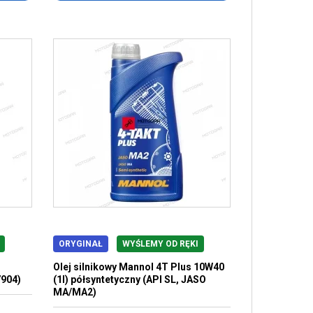
ORYGINAŁ
WYŚLEMY OD RĘKI
Olej silnikowy Mannol 4T Plus 10W40
7904)
(1l) półsyntetyczny (API SL, JASO
MA/MA2)