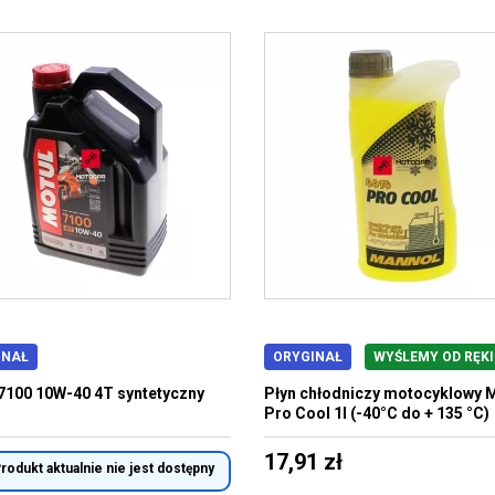
INAŁ
ORYGINAŁ
WYŚLEMY OD RĘKI
7100 10W-40 4T syntetyczny
Płyn chłodniczy motocyklowy 
Pro Cool 1l (-40°C do + 135 °C)
17,91 zł
rodukt aktualnie nie jest dostępny