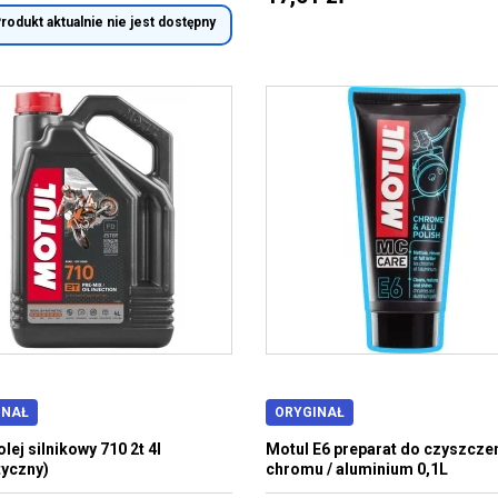
rodukt aktualnie nie jest dostępny
INAŁ
ORYGINAŁ
lej silnikowy 710 2t 4l
Motul E6 preparat do czyszcze
tyczny)
chromu / aluminium 0,1L