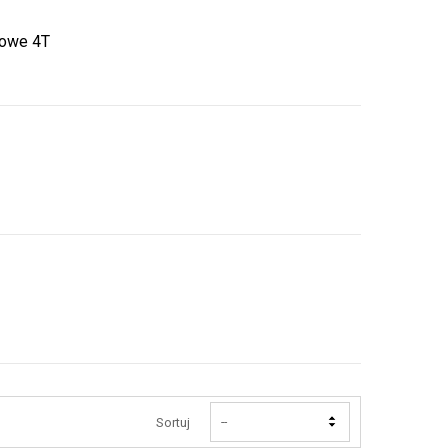
kowe 4T
Sortuj
--