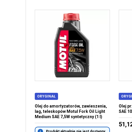
ORYGINAŁ
ORYG
Olej do amortyzatorów, zawieszenia,
Olej p
lag, teleskopów Motul Fork Oil Light
SAE 10
Medium SAE 7,5W syntetyczny (1 l)
51,12
Produkt aktualnie nie jest dostępny