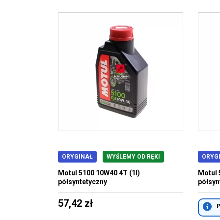
ORYGINAŁ
WYŚLEMY OD RĘKI
ORYG
Motul 5100 10W40 4T (1l)
Motul 
półsyntetyczny
półsyn
57,42 zł
P