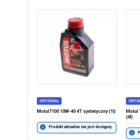
ORYGINAŁ
ORYG
Motul7100 10W-40 4T syntetyczny (1l)
Motul 
(4l)
Produkt aktualnie nie jest dostępny
P