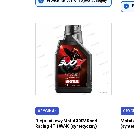
Produkt aktualnie nie jest dostępny
P
ORYGINAŁ
ORYG
Olej silnikowy Motul 300V Road
Motul o
Racing 4T 10W40 (syntetyczny)
(synte