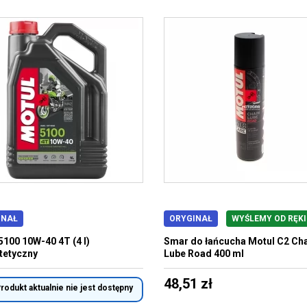
INAŁ
ORYGINAŁ
WYŚLEMY OD RĘKI
5100 10W-40 4T (4 l)
Smar do łańcucha Motul C2 Ch
tetyczny
Lube Road 400 ml
48,51 zł
rodukt aktualnie nie jest dostępny