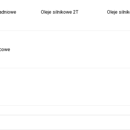
ładniowe
Oleje silnikowe 2T
Oleje silni
lcowe