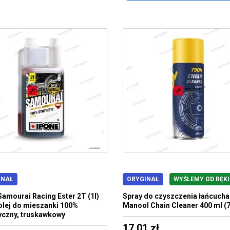
INAŁ
ORYGINAŁ
WYŚLEMY OD RĘKI
Samourai Racing Ester 2T (1l)
Spray do czyszczenia łańcucha
 olej do mieszanki 100%
Manool Chain Cleaner 400 ml (
yczny, truskawkowy
17,01 zł