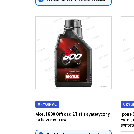
ORYGINAŁ
ORYG
Motul 800 Offroad 2T (1l) syntetyczny
Ipone 
na bazie estrów
Ester,
syntet