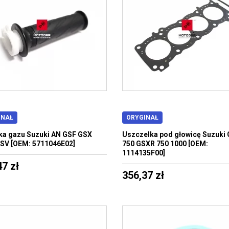
INAŁ
ORYGINAŁ
a gazu Suzuki AN GSF GSX
Uszczelka pod głowicę Suzuki
SV [OEM: 5711046E02]
750 GSXR 750 1000 [OEM:
1114135F00]
47 zł
356,37 zł