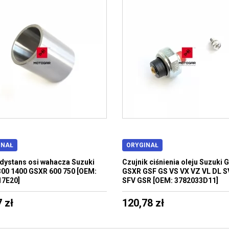
INAŁ
ORYGINAŁ
 dystans osi wahacza Suzuki
Czujnik ciśnienia oleju Suzuki 
00 1400 GSXR 600 750 [OEM:
GSXR GSF GS VS VX VZ VL DL S
17E20]
SFV GSR [OEM: 3782033D11]
 zł
120,78 zł