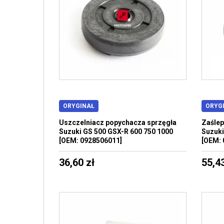
ORYGINAŁ
ORYG
Uszczelniacz popychacza sprzęgła
Zaślep
Suzuki GS 500 GSX-R 600 750 1000
Suzuki
[OEM: 0928506011]
[OEM:
36,60 zł
55,43