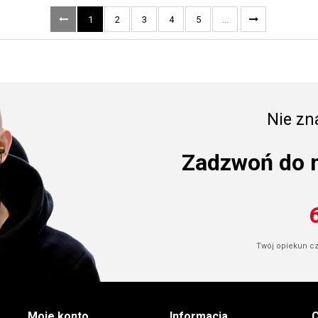
1
2
3
4
5
...
Nie zna
Zadzwoń do 
Twój opiekun cze
Moje konto
Informacja
C