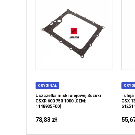
ORYGINAŁ
ORYG
Uszczelka miski olejowej Suzuki
Tuleja
GSXR 600 750 1000 [OEM:
GSX 13
1148935F00]
61251
78,83 zł
55,67