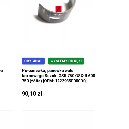
ORYGINAŁ
WYŚLEMY OD RĘKI
ła
Półpanewka, panewka wału
korbowego Suzuki GSR 750 GSX-R 600
750 (żółta) [OEM: 1222935F000D0]
90,10 zł