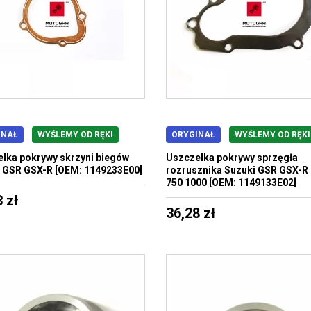
INAŁ
WYŚLEMY OD RĘKI
ORYGINAŁ
WYŚLEMY OD RĘKI
lka pokrywy skrzyni biegów
Uszczelka pokrywy sprzęgła
 GSR GSX-R [OEM: 1149233E00]
rozrusznika Suzuki GSR GSX-R
750 1000 [OEM: 1149133E02]
 zł
36,28 zł