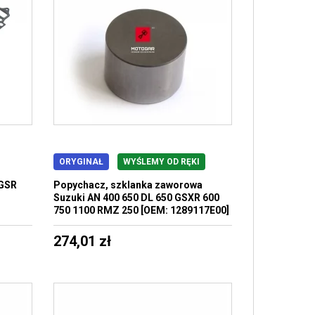
ORYGINAŁ
WYŚLEMY OD RĘKI
 GSR
Popychacz, szklanka zaworowa
Suzuki AN 400 650 DL 650 GSXR 600
750 1100 RMZ 250 [OEM: 1289117E00]
274,01 zł