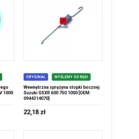
ORYGINAŁ
WYŚLEMY OD RĘKI
wego
Wewnętrzna sprężyna stopki bocznej
V 1000
Suzuki GSXR 600 750 1000 [OEM:
0944314070]
22,18 zł