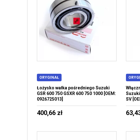
ORYGINAŁ
ORYG
Łożysko wałka pośredniego Suzuki
Włączn
GSR 600 750 GSXR 600 750 1000 [OEM:
Suzuki
0926725013]
SV [OE
400,66 zł
63,43