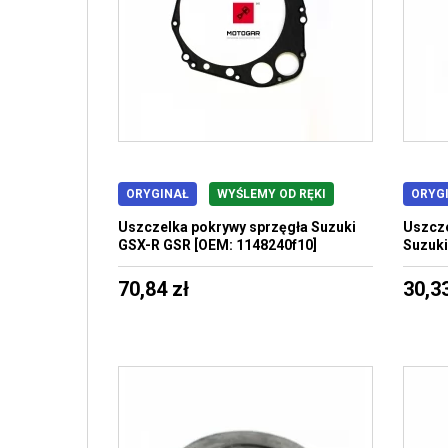
ORYGINAŁ
WYŚLEMY OD RĘKI
ORYG
Uszczelka pokrywy sprzęgła Suzuki
Uszcze
GSX-R GSR [OEM: 1148240f10]
Suzuki
70,84 zł
30,33