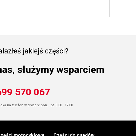
lazłeś jakiejś części?
nas, służymy wsparciem
699 570 067
ka na telefon w dniach: pon. - pt. 9.00 - 17.00
zęści motocyklowe
Części do quadów