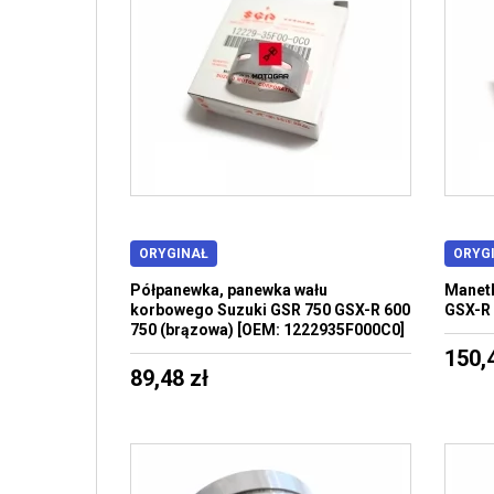
ORYGINAŁ
ORYG
Półpanewka, panewka wału
Manetk
korbowego Suzuki GSR 750 GSX-R 600
GSX-R 
750 (brązowa) [OEM: 1222935F000C0]
150,
89,48 zł