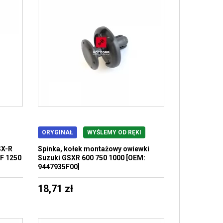
ORYGINAŁ
WYŚLEMY OD RĘKI
SX-R
Spinka, kołek montażowy owiewki
F 1250
Suzuki GSXR 600 750 1000 [OEM:
9447935F00]
18,71 zł