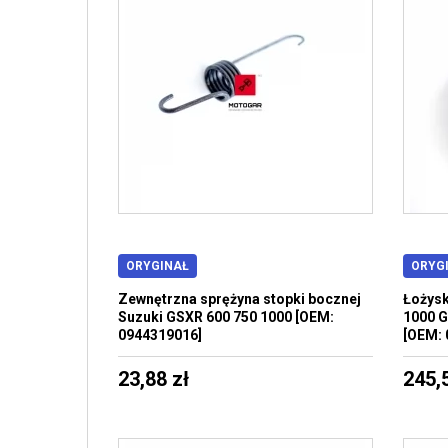
ORYGINAŁ
ORYG
Zewnętrzna sprężyna stopki bocznej
Łożysk
Suzuki GSXR 600 750 1000 [OEM:
1000 G
0944319016]
[OEM: 
23,88 zł
245,