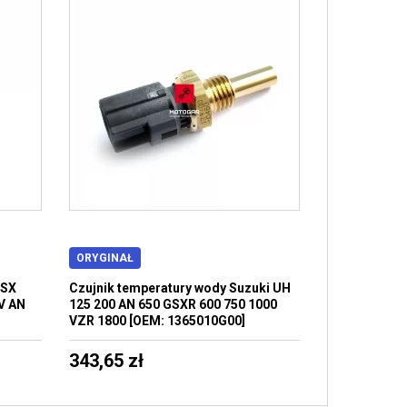
ORYGINAŁ
GSX
Czujnik temperatury wody Suzuki UH
V AN
125 200 AN 650 GSXR 600 750 1000
VZR 1800 [OEM: 1365010G00]
343,65 zł