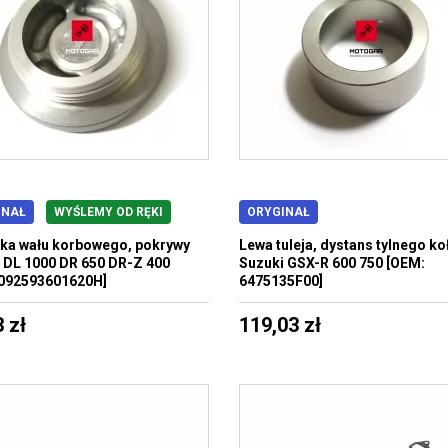
INAŁ
WYŚLEMY OD RĘKI
ORYGINAŁ
ka wału korbowego, pokrywy
Lewa tuleja, dystans tylnego ko
 DL 1000 DR 650 DR-Z 400
Suzuki GSX-R 600 750 [OEM:
 092593601620H]
6475135F00]
 zł
119,03 zł