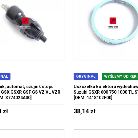
INAŁ
ORYGINAŁ
WYŚLEMY OD RĘKI
ik, automat, czujnik stopu
Uszczelka kolektora wydecho
 GSX GSXR GSF GS VZ VL VZR
Suzuki GSXR 600 750 1000 TL S
M: 3774024A00]
[OEM: 1418102F00]
 zł
38,14 zł