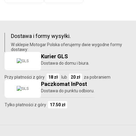
Dostawa i formy wysyłki.
W sklepie Motogar Polska oferujemy dwie wygodne formy
dostawy:
Kurier GLS
Dostawa do domu i biura.
Przy płatności z góry
18 zł
lub
20 zł
za pobraniem
Paczkomat InPost
Dostawa do punktu odbioru.
Tylko płatności z góry
17.50 zł