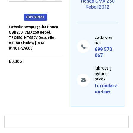
Honda CMX 250
Rebel 2012
ORYGINAŁ
Łożysko wysprzęglika Honda
CBR250, CMX250 Rebel,
zadzwoń
TRX450, NT650V Deauville,
na:
VT750 Shadow [OEM:
91101PZ9000]
699 570
067
60,00 zł
lub wyślij
pytanie
przez:
formularz
on-line