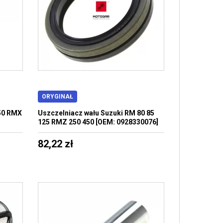
ORYGINAŁ
50 RMX
Uszczelniacz wału Suzuki RM 80 85
]
125 RMZ 250 450 [OEM: 0928330076]
82,22 zł