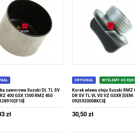
INAŁ
ORYGINAŁ
WYŚLEMY OD RĘKI
ka zaworowa Suzuki DL TL SV
Korek wlewu oleju Suzuki RMZ
RZ 400 GSX 1300 RMZ 450
DR SV TL VL VS VZ GSXR [OEM:
1289102F10]
0925920008XC0]
03 zł
30,50 zł