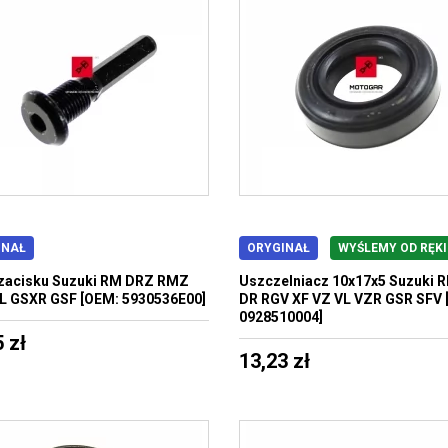
INAŁ
ORYGINAŁ
WYŚLEMY OD RĘKI
zacisku Suzuki RM DRZ RMZ
Uszczelniacz 10x17x5 Suzuki 
L GSXR GSF [OEM: 5930536E00]
DR RGV XF VZ VL VZR GSR SFV 
0928510004]
 zł
13,23 zł