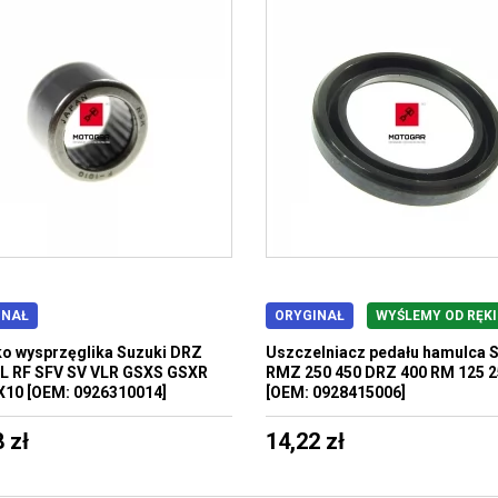
INAŁ
ORYGINAŁ
WYŚLEMY OD RĘKI
o wysprzęglika Suzuki DRZ
Uszczelniacz pedału hamulca 
L RF SFV SV VLR GSXS GSXR
RMZ 250 450 DRZ 400 RM 125 
10 [OEM: 0926310014]
[OEM: 0928415006]
 zł
14,22 zł