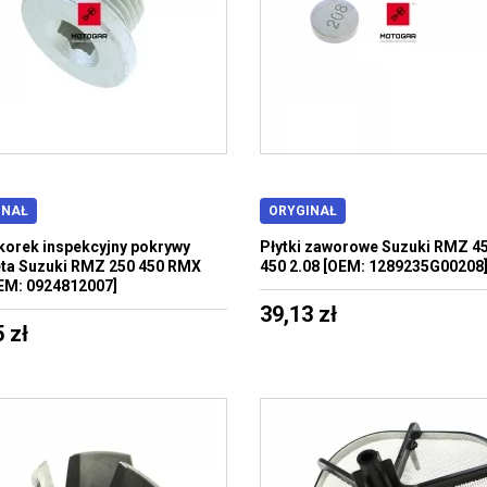
INAŁ
ORYGINAŁ
korek inspekcyjny pokrywy
Płytki zaworowe Suzuki RMZ 4
ta Suzuki RMZ 250 450 RMX
450 2.08 [OEM: 1289235G00208
EM: 0924812007]
39,13 zł
 zł