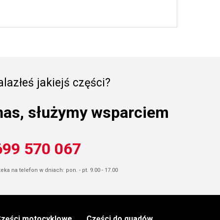
lazłeś jakiejś części?
nas, służymy wsparciem
699 570 067
ka na telefon w dniach: pon. - pt. 9.00 - 17.00
zęści motocyklowe
Części do quadów