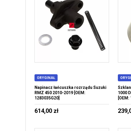
ORYGINAŁ
ORYG
Napinacz łańcuszka rozrządu Suzuki
Szklan
RMZ 450 2010-2019 [OEM:
1000 D
1283035G20]
[OEM: 
614,00 zł
239,