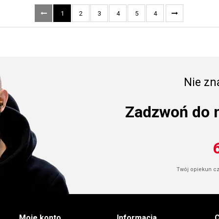
1
2
3
4
5
4
Nie zna
Zadzwoń do 
Twój opiekun cze
Moje konto
Informacja
C