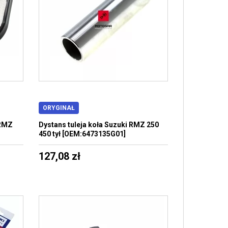
ORYGINAŁ
 RMZ
Dystans tuleja koła Suzuki RMZ 250
450 tył [OEM:6473135G01]
127,08 zł