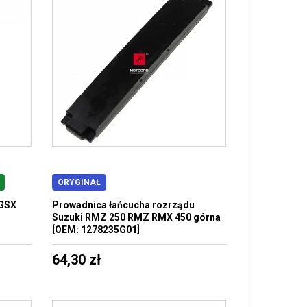
ORYGINAŁ
 GSX
Prowadnica łańcucha rozrządu
Suzuki RMZ 250 RMZ RMX 450 górna
[OEM: 1278235G01]
64,30 zł