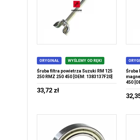
ORYGINAŁ
WYŚLEMY OD RĘKI
ORYG
Śruba filtra powietrza Suzuki RM 125
Śruba 
250 RMZ 250 450 [OEM: 1383137F20]
magne
450 [O
33,72 zł
32,35