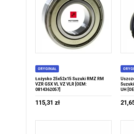
ORYGINAŁ
ORYG
Łożysko 25x52x15 Suzuki RMZ RM
Uszcze
VZR GSX VL VZ VLR [OEM:
Suzuk
0814362057]
UH [OE
115,31 zł
21,65