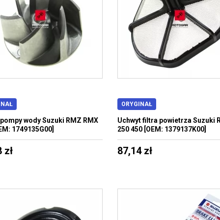
INAŁ
ORYGINAŁ
k pompy wody Suzuki RMZ RMX
Uchwyt filtra powietrza Suzuki
EM: 1749135G00]
250 450 [OEM: 1379137K00]
 zł
87,14 zł