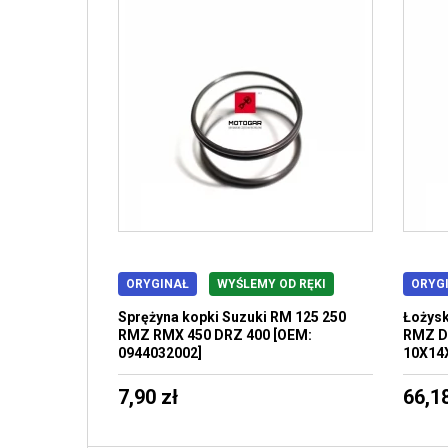
ORYGINAŁ
WYŚLEMY OD RĘKI
ORYG
Sprężyna kopki Suzuki RM 125 250
Łożysk
RMZ RMX 450 DRZ 400 [OEM:
RMZ D
0944032002]
10X14X
7,90 zł
66,18