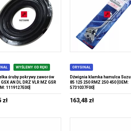
INAŁ
WYŚLEMY OD RĘKI
ORYGINAŁ
lka śruby pokrywy zaworów
Dźwignia klamka hamulca Suzu
i GSX AN DL DRZ VLR MZ GSR
85 125 250 RMZ 250 450 [OEM:
M: 1119127E00]
5731037F00]
 zł
163,48 zł