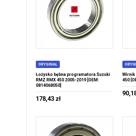
ORYGINAŁ
ORYG
Łożysko bębna programatora Suzuki
Wirni
RMZ RMX 450 2005-2019 [OEM:
450 [O
0814068050]
90,18
178,43 zł