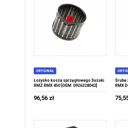
ORYGINAŁ
ORYG
Łożysko kosza sprzęgłowego Suzuki
Śruba 
RMZ RMX 450 [OEM: 0926328042]
RMX D
96,56 zł
75,55