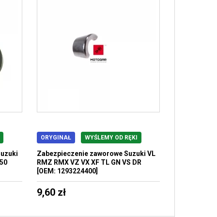
ORYGINAŁ
WYŚLEMY OD RĘKI
Suzuki
Zabezpieczenie zaworowe Suzuki VL
250
RMZ RMX VZ VX XF TL GN VS DR
[OEM: 1293224400]
9,60 zł