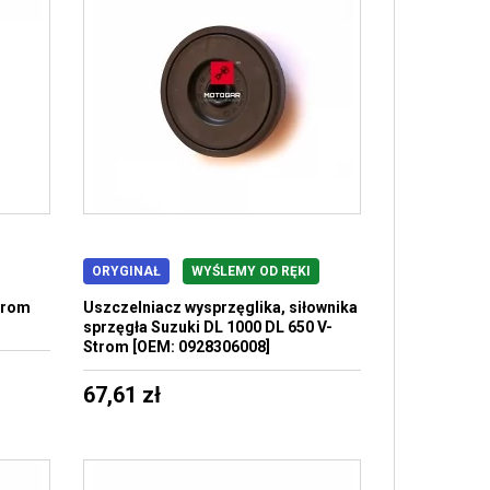
ORYGINAŁ
WYŚLEMY OD RĘKI
trom
Uszczelniacz wysprzęglika, siłownika
sprzęgła Suzuki DL 1000 DL 650 V-
Strom [OEM: 0928306008]
67,61 zł