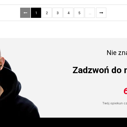
1
2
3
4
5
...
Nie zna
Zadzwoń do 
Twój opiekun cze