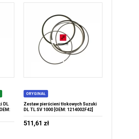
ORYGINAŁ
ki DL
Zestaw pierścieni tłokowych Suzuki
[OEM:
DL TL SV 1000 [OEM: 1214002F42]
511,61 zł