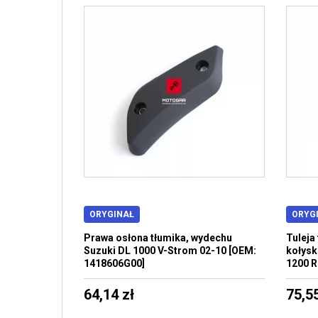
ORYGINAŁ
ORYG
Prawa osłona tłumika, wydechu
Tuleja
Suzuki DL 1000 V-Strom 02-10 [OEM:
kołysk
1418606G00]
1200 R
64,14 zł
75,55