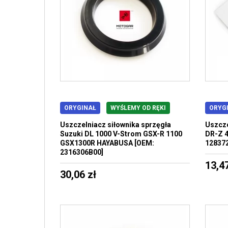
ORYGINAŁ
WYŚLEMY OD RĘKI
ORYG
Uszczelniacz siłownika sprzęgła
Uszcze
Suzuki DL 1000 V-Strom GSX-R 1100
DR-Z 4
GSX1300R HAYABUSA [OEM:
12837
2316306B00]
13,47
30,06 zł