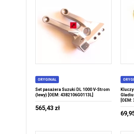
ORYGINAŁ
ORYG
Set pasażera Suzuki DL 1000 V-Strom
Kluczy
(lewy) [OEM: 4382106G0113L]
Gladiu
[OEM: 
565,43 zł
69,95