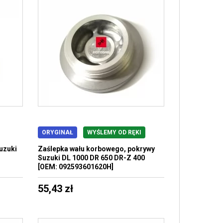
ORYGINAŁ
WYŚLEMY OD RĘKI
uzuki
Zaślepka wału korbowego, pokrywy
Suzuki DL 1000 DR 650 DR-Z 400
[OEM: 092593601620H]
55,43 zł