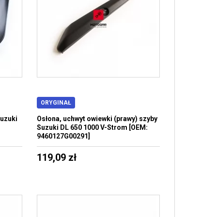
ORYGINAŁ
Suzuki
Osłona, uchwyt owiewki (prawy) szyby
Suzuki DL 650 1000 V-Strom [OEM:
9460127G00291]
119,09 zł