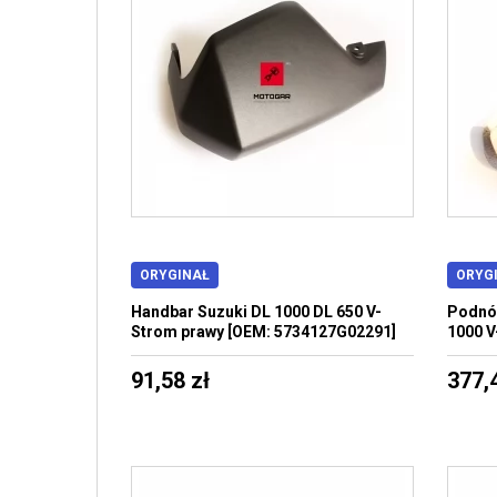
ORYGINAŁ
ORYG
Handbar Suzuki DL 1000 DL 650 V-
Podnóż
Strom prawy [OEM: 5734127G02291]
1000 V
91,58 zł
377,