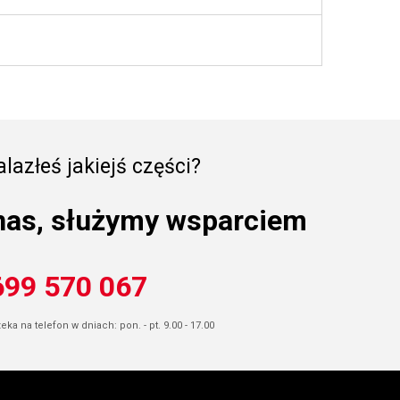
lazłeś jakiejś części?
nas, służymy wsparciem
699 570 067
ka na telefon w dniach: pon. - pt. 9.00 - 17.00