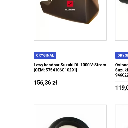
ORYGINAŁ
ORYG
Lewy handbar Suzuki DL 1000 V-Strom
Osłona
[OEM: 5754106G10291]
Suzuki
94602
156,36 zł
119,