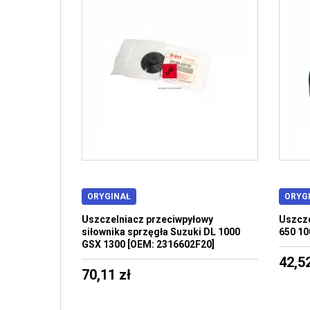
ORYGINAŁ
ORYG
Uszczelniacz przeciwpyłowy
Uszcze
siłownika sprzęgła Suzuki DL 1000
650 10
GSX 1300 [OEM: 2316602F20]
42,52
70,11 zł