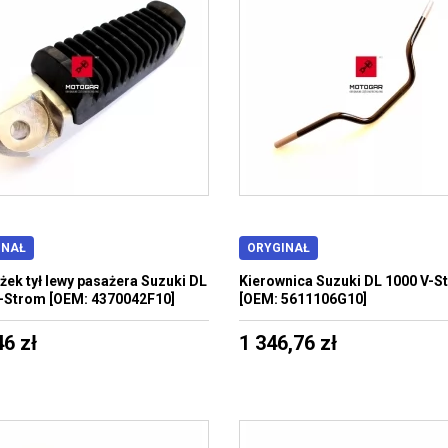
INAŁ
ORYGINAŁ
ek tył lewy pasażera Suzuki DL
Kierownica Suzuki DL 1000 V-S
-Strom [OEM: 4370042F10]
[OEM: 5611106G10]
46 zł
1 346,76 zł