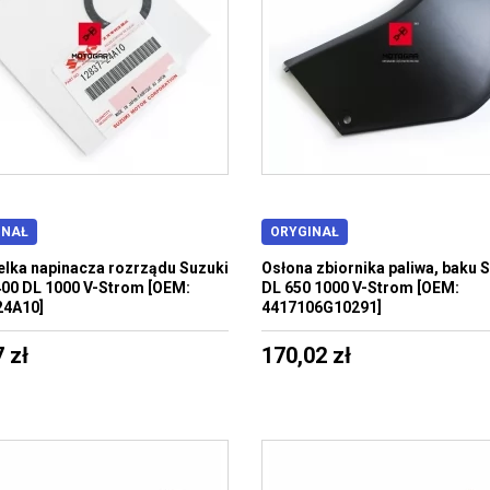
INAŁ
ORYGINAŁ
lka napinacza rozrządu Suzuki
Osłona zbiornika paliwa, baku 
00 DL 1000 V-Strom [OEM:
DL 650 1000 V-Strom [OEM:
24A10]
4417106G10291]
 zł
170,02 zł