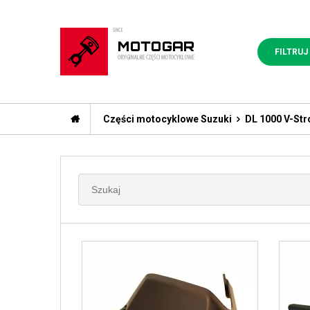
FILTRUJ
Części motocyklowe Suzuki
DL 1000 V-St