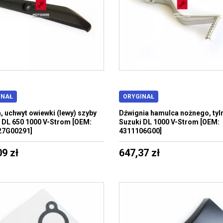
INAŁ
ORYGINAŁ
, uchwyt owiewki (lewy) szyby
Dźwignia hamulca nożnego, ty
 DL 650 1000 V-Strom [OEM:
Suzuki DL 1000 V-Strom [OEM:
27G00291]
4311106G00]
09 zł
647,37 zł