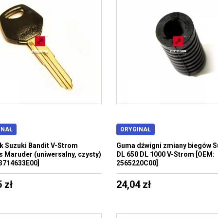
INAŁ
ORYGINAŁ
k Suzuki Bandit V-Strom
Guma dźwigni zmiany biegów S
s Maruder (uniwersalny, czysty)
DL 650 DL 1000 V-Strom [OEM:
3714633E00]
2565220C00]
 zł
24,04 zł