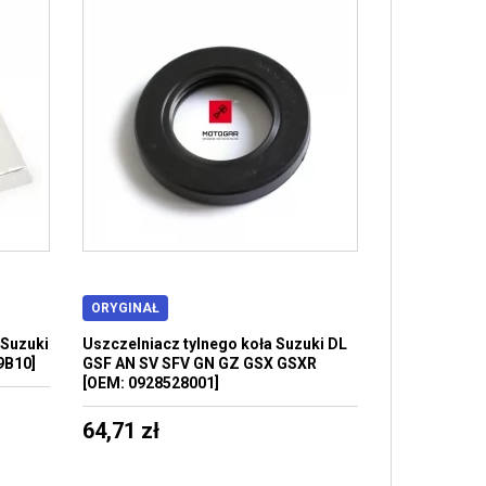
ORYGINAŁ
 Suzuki
Uszczelniacz tylnego koła Suzuki DL
9B10]
GSF AN SV SFV GN GZ GSX GSXR
[OEM: 0928528001]
64,71 zł