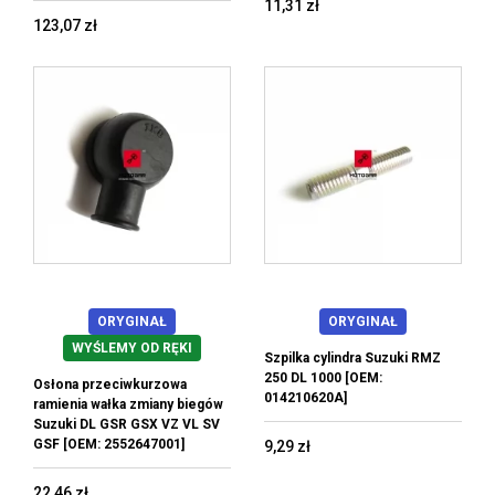
11,31 zł
123,07 zł
ORYGINAŁ
ORYGINAŁ
WYŚLEMY OD RĘKI
Szpilka cylindra Suzuki RMZ
250 DL 1000 [OEM:
Osłona przeciwkurzowa
014210620A]
ramienia wałka zmiany biegów
Suzuki DL GSR GSX VZ VL SV
GSF [OEM: 2552647001]
9,29 zł
22,46 zł