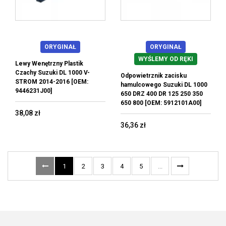
ORYGINAŁ
ORYGINAŁ
WYŚLEMY OD RĘKI
Lewy Wenętrzny Plastik
Czachy Suzuki DL 1000 V-
Odpowietrznik zacisku
STROM 2014-2016 [OEM:
hamulcowego Suzuki DL 1000
9446231J00]
650 DRZ 400 DR 125 250 350
650 800 [OEM: 5912101A00]
38,08 zł
36,36 zł
1
2
3
4
5
...