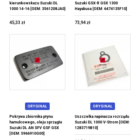
kierunkowskazu Suzuki DL
Suzuki GSX-R GSX 1300
1000 14-16 [OEM: 3561208JA0]
Hayabusa [OEM: 6474135F10]
45,33 zł
73,94 zł
ORYGINAŁ
ORYGINAŁ
Pokrywa zbiornika płynu
Uszczelka napinacza rozrządu
hamulcowego, oleju sprzęgła
Suzuki DL 1000 V-Strom [OEM:
Suzuki DL AN SFV GSF GSX
1283719B10]
[OEM: 5966910G00]