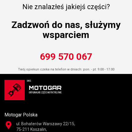
Nie znalazłeś jakiejś części?
Zadzwoń do nas, służymy
wsparciem
699 570 067
Twój opiekun czeka na telefon w dniach: pon. - pt. 9.00 - 17.00
Motogar Polska
ul. Bohaterów Warszawy 22/15,
75-211 Koszalin,