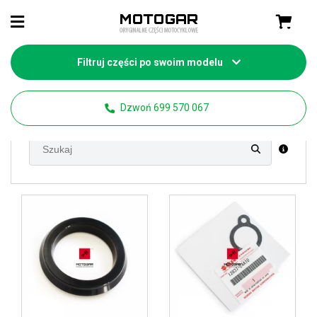
Filtruj części po swoim modelu
Strona główna
Części motocyklowe Suzuki
DL 1000 V-Strom
Dzwoń 699 570 067