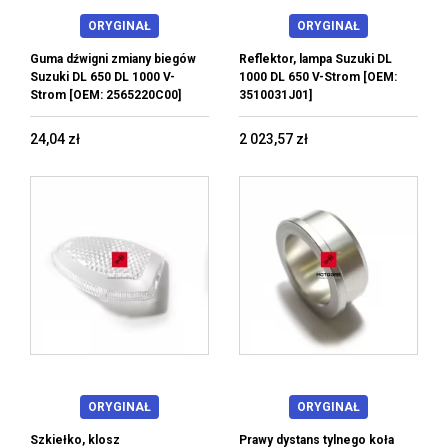
ORYGINAŁ
ORYGINAŁ
Guma dźwigni zmiany biegów
Reflektor, lampa Suzuki DL
Suzuki DL 650 DL 1000 V-
1000 DL 650 V-Strom [OEM:
Strom [OEM: 2565220C00]
3510031J01]
24,04 zł
2 023,57 zł
ORYGINAŁ
ORYGINAŁ
Szkiełko, klosz
Prawy dystans tylnego koła