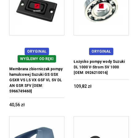
ORYGINAŁ
ORYGINAŁ
WYŚLEMY OD RĘKI
Łożysko pompy wody Suzuki
DL 1000 V-Strom SV 1000
Membrana zbiorniczak pompy
[OEM: 0926210016]
hamulcowej Suzuki GS GSX
GSXR VS LS VX GSF VL SV DL
AN GSR SFV [OEM:
109,82 zł
5966749460]
40,56 zł