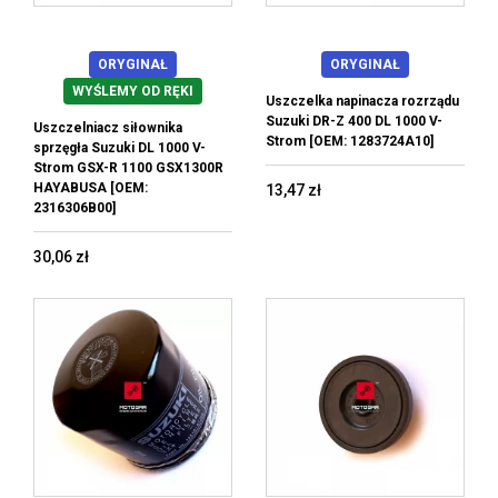
ORYGINAŁ
ORYGINAŁ
WYŚLEMY OD RĘKI
Uszczelka napinacza rozrządu
Suzuki DR-Z 400 DL 1000 V-
Uszczelniacz siłownika
Strom [OEM: 1283724A10]
sprzęgła Suzuki DL 1000 V-
Strom GSX-R 1100 GSX1300R
HAYABUSA [OEM:
13,47 zł
2316306B00]
30,06 zł