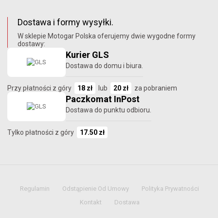
Dostawa i formy wysyłki.
W sklepie Motogar Polska oferujemy dwie wygodne formy
dostawy:
Kurier GLS
Dostawa do domu i biura.
Przy płatności z góry
18 zł
lub
20 zł
za pobraniem
Paczkomat InPost
Dostawa do punktu odbioru.
Tylko płatności z góry
17.50 zł
Regulamin
Odstąpienie Od Umowy
Polityka Prywatności
Kontakt
Dostawa