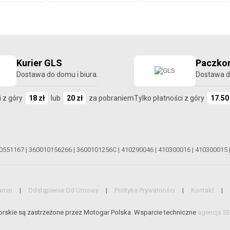
Kurier GLS
Paczkom
Dostawa do domu i biura.
Dostawa d
i z góry
18 zł
lub
20 zł
za pobraniem
Tylko płatności z góry
17.50
0551167
|
360010156266
|
3600101256C
|
410290046
|
410300016
|
410300015
amin
Odstąpienie Od Umowy
Polityka Prywatności
Kontakt
rskie są zastrzeżone przez Motogar Polska. Wsparcie techniczne
agencja S