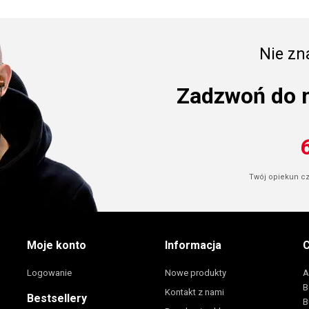
Nie zna
Zadzwoń do 
Twój opiekun cze
Moje konto
Informacja
C
Logowanie
Nowe produkty
A
B
Kontakt z nami
Bestsellery
B