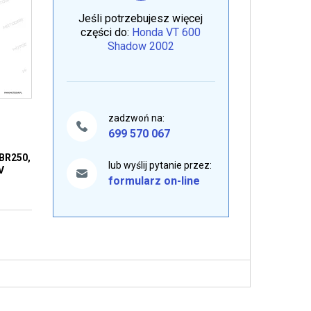
Jeśli potrzebujesz więcej
części do:
Honda VT 600
Shadow 2002
zadzwoń na:
699 570 067
BR250,
lub wyślij pytanie przez:
V
formularz on-line