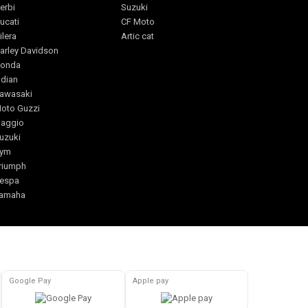
erbi
Suzuki
ucati
CF Moto
ilera
Artic cat
arley Davidson
onda
ndian
awasaki
oto Guzzi
iaggio
uzuki
ym
riumph
espa
amaha
Google Pay
Apple pay