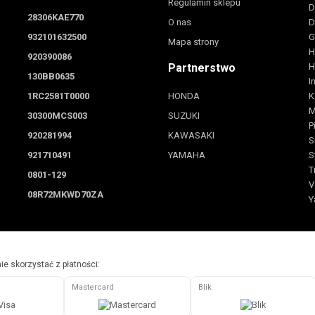
Regulamin sklepu
D
28306KAE770
O nas
D
932101632500
G
Mapa strony
H
920390086
Partnerstwo
H
130BB0635
I
1RC2581T0000
HONDA
K
M
30300MCS003
SUZUKI
P
920281994
KAWASAKI
S
921710491
YAMAHA
S
T
0801-129
V
08R72MKWD70ZA
Y
e skorzystać z płatności:
Mastercard
Blik