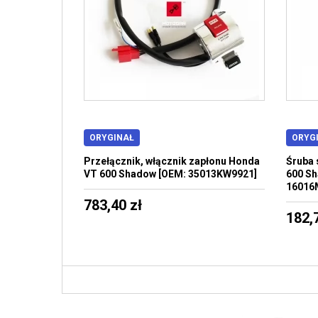
ORYGINAŁ
ORYG
Przełącznik, włącznik zapłonu Honda
Śruba 
VT 600 Shadow [OEM: 35013KW9921]
600 Sh
16016
783,40 zł
182,