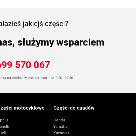
lazłeś jakiejś części?
nas, służymy wsparciem
699 570 067
ka na telefon w dniach: pon. - pt. 9.00 - 17.00
zęści motocyklowe
Części do quadów
prilia
Honda
enelli
Yamaha
uell
Kawasaki