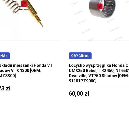
INAŁ
ORYGINAŁ
składu mieszanki Honda VT
Łożysko wysprzęglika Honda C
adow VTX 1300 [OEM:
CMX250 Rebel, TRX450, NT650
MZ8S00]
Deauville, VT750 Shadow [OEM:
91101PZ9000]
73 zł
60,00 zł