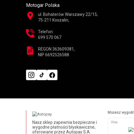
Motogar Polska
ul. Bohaterów Warszawy 22/15,
75-211 Koszalin,
Telefon:
699 570 067
REGON 363609381,
NIP 6692526588
Możesz wygodni
Nasz sklep zapewnia bezpieczne i
Visa
wygodne płatności błyskawiczne,
oferowane przez Autopay S.A.