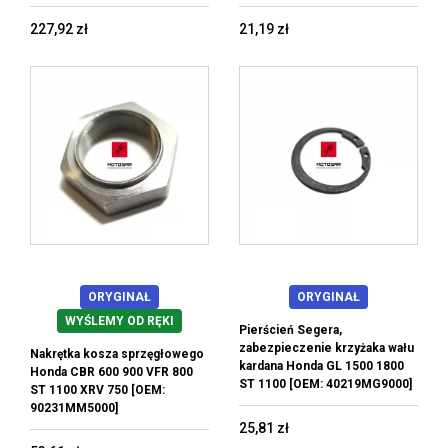
227,92 zł
21,19 zł
ORYGINAŁ
ORYGINAŁ
WYŚLEMY OD RĘKI
Pierścień Segera,
zabezpieczenie krzyżaka wału
Nakrętka kosza sprzęgłowego
kardana Honda GL 1500 1800
Honda CBR 600 900 VFR 800
ST 1100 [OEM: 40219MG9000]
ST 1100 XRV 750 [OEM:
90231MM5000]
25,81 zł