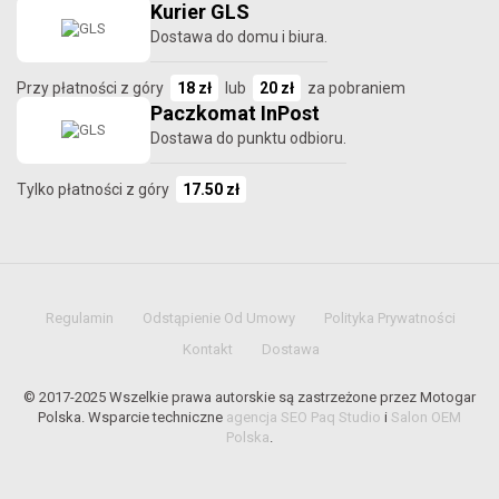
Kurier GLS
Dostawa do domu i biura.
Przy płatności z góry
18 zł
lub
20 zł
za pobraniem
Paczkomat InPost
Dostawa do punktu odbioru.
Tylko płatności z góry
17.50 zł
Regulamin
Odstąpienie Od Umowy
Polityka Prywatności
Kontakt
Dostawa
© 2017-2025 Wszelkie prawa autorskie są zastrzeżone przez Motogar
Polska. Wsparcie techniczne
agencja SEO Paq Studio
i
Salon OEM
Polska
.