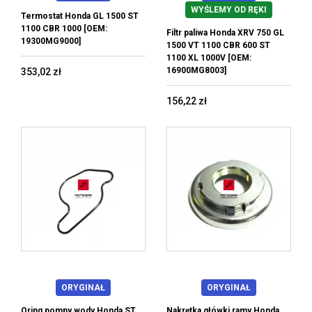
WYŚLEMY OD RĘKI
Termostat Honda GL 1500 ST
1100 CBR 1000 [OEM:
Filtr paliwa Honda XRV 750 GL
19300MG9000]
1500 VT 1100 CBR 600 ST
1100 XL 1000V [OEM:
16900MG8003]
353,02 zł
156,22 zł
ORYGINAŁ
ORYGINAŁ
Oring pompy wody Honda ST
Nakrętka główki ramy Honda