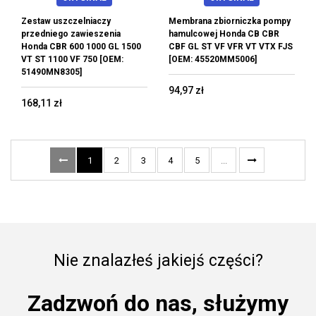
Zestaw uszczelniaczy
Membrana zbiorniczka pompy
przedniego zawieszenia
hamulcowej Honda CB CBR
Honda CBR 600 1000 GL 1500
CBF GL ST VF VFR VT VTX FJS
VT ST 1100 VF 750 [OEM:
[OEM: 45520MM5006]
51490MN8305]
94,97 zł
168,11 zł
1
2
3
4
5
...
Nie znalazłeś jakiejś części?
Zadzwoń do nas, służymy