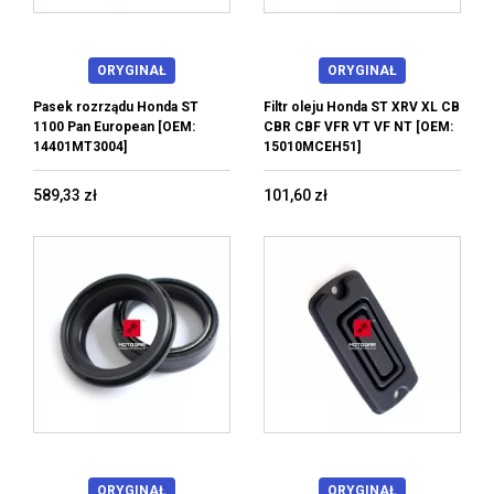
ORYGINAŁ
ORYGINAŁ
Pasek rozrządu Honda ST
Filtr oleju Honda ST XRV XL CB
1100 Pan European [OEM:
CBR CBF VFR VT VF NT [OEM:
14401MT3004]
15010MCEH51]
589,33 zł
101,60 zł
ORYGINAŁ
ORYGINAŁ