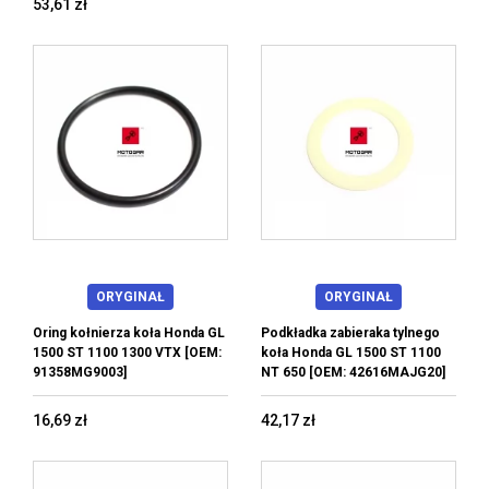
53,61 zł
ORYGINAŁ
ORYGINAŁ
Oring kołnierza koła Honda GL
Podkładka zabieraka tylnego
1500 ST 1100 1300 VTX [OEM:
koła Honda GL 1500 ST 1100
91358MG9003]
NT 650 [OEM: 42616MAJG20]
16,69 zł
42,17 zł