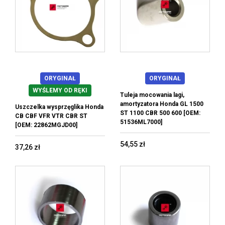
ORYGINAŁ
ORYGINAŁ
WYŚLEMY OD RĘKI
Tuleja mocowania lagi,
amortyzatora Honda GL 1500
Uszczelka wysprzęglika Honda
ST 1100 CBR 500 600 [OEM:
CB CBF VFR VTR CBR ST
51536ML7000]
[OEM: 22862MGJD00]
54,55 zł
37,26 zł