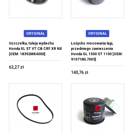
ORYGINAŁ
ORYGINAŁ
Uszczelka, tuleja wydechu
Łożysko mocowania lagi,
Honda XL ST VT CB CRF XR NX
przedniego zawieszenia
[OEM: 18392MK4000]
Honda GL 1500 ST 1100 [OEM:
91071ML7003]
62,27 zł
140,76 zł