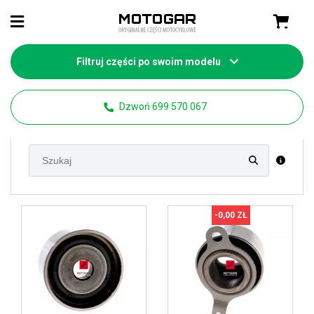
Filtruj części po swoim modelu
Strona główna
Części motocyklowe Honda
Dzwoń 699 570 067
ST 1100 Pan European
-0,00 ZŁ