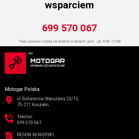
wsparciem
699 570 067
Twój opiekun czeka na telefon w dniach: pon. - pt. 9.00 - 17.00
Motogar Polska
ul. Bohaterów Warszawy 22/15,
75-211 Koszalin,
Telefon:
699 570 067
REGON 363609381,