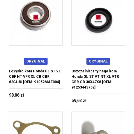
ORYGINAŁ
ORYGINAŁ
Łożysko koła Honda GL ST VT
Uszczelniacz tylnego koła
CBF NT VFR XL CB CBR
Honda GL ST VT NT XL VTR
6204UU [OEM: 91052MAE004]
CBR CB 30X47X8 [OEM:
91253443762]
98,86 zł
59,63 zł