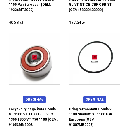
1100 Pan European [OEM:
GL VT NT CB CBF CBR ST
19226MT3000]
[OEM: 53220422000]
40,28 zł
177,64 zł
ORYGINAŁ
ORYGINAŁ
Łożysko tylnego koła Honda
Oring termostatu Honda VT
GL 1500 ST 1100 1300 VTX
1100 Shadow ST 1100 Pan
1300 1800 VT 750 1100 [OEM:
European [OEM:
91053MN5003]
91307MB0003]