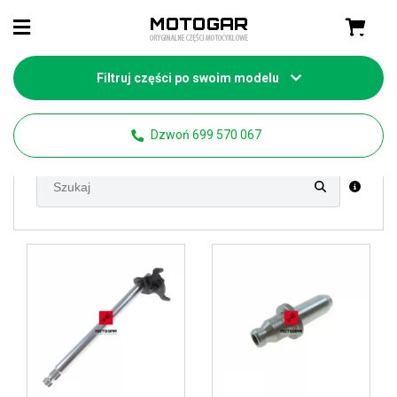
Filtruj części po swoim modelu
Strona główna
Części motocyklowe Honda
CRF 230
Dzwoń 699 570 067