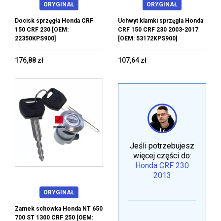
ORYGINAŁ
ORYGINAŁ
Docisk sprzęgła Honda CRF
Uchwyt klamki sprzęgła Honda
150 CRF 230 [OEM:
CRF 150 CRF 230 2003-2017
22350KPS900]
[OEM: 53172KPS900]
176,88 zł
107,64 zł
Jeśli potrzebujesz
więcej części do:
Honda CRF 230
2013
ORYGINAŁ
Zamek schowka Honda NT 650
700 ST 1300 CRF 250 [OEM: