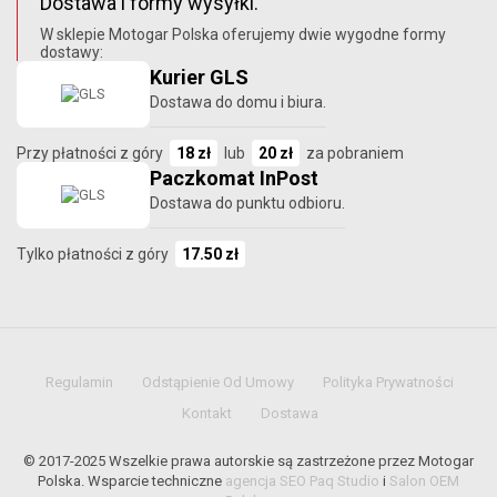
Dostawa i formy wysyłki.
W sklepie Motogar Polska oferujemy dwie wygodne formy
dostawy:
Kurier GLS
Dostawa do domu i biura.
Przy płatności z góry
18 zł
lub
20 zł
za pobraniem
Paczkomat InPost
Dostawa do punktu odbioru.
Tylko płatności z góry
17.50 zł
Regulamin
Odstąpienie Od Umowy
Polityka Prywatności
Kontakt
Dostawa
© 2017-2025 Wszelkie prawa autorskie są zastrzeżone przez Motogar
Polska. Wsparcie techniczne
agencja SEO Paq Studio
i
Salon OEM