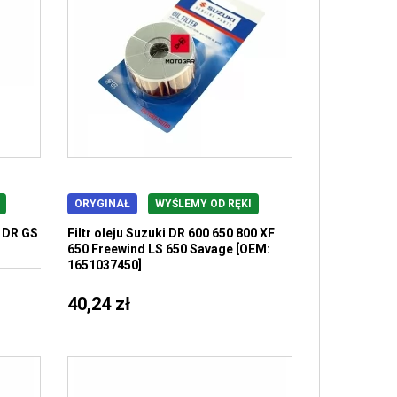
ORYGINAŁ
WYŚLEMY OD RĘKI
 DR GS
Filtr oleju Suzuki DR 600 650 800 XF
650 Freewind LS 650 Savage [OEM:
1651037450]
40,24 zł