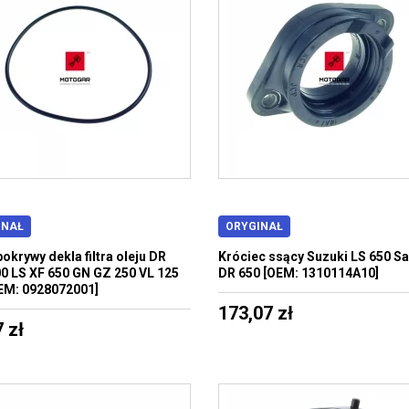
INAŁ
ORYGINAŁ
okrywy dekla filtra oleju DR
Króciec ssący Suzuki LS 650 S
0 LS XF 650 GN GZ 250 VL 125
DR 650 [OEM: 1310114A10]
EM: 0928072001]
173,07 zł
 zł