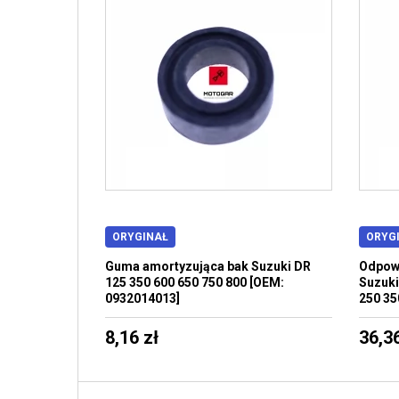
ORYGINAŁ
ORYG
Guma amortyzująca bak Suzuki DR
Odpowi
125 350 600 650 750 800 [OEM:
Suzuki
0932014013]
250 35
8,16 zł
36,36