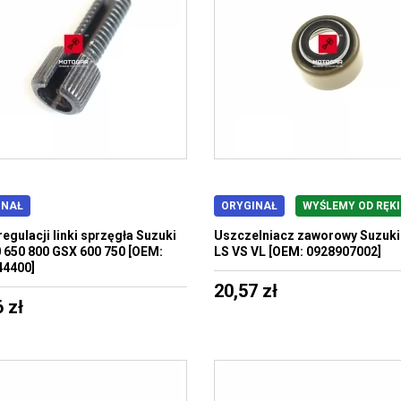
INAŁ
ORYGINAŁ
WYŚLEMY OD RĘKI
regulacji linki sprzęgła Suzuki
Uszczelniacz zaworowy Suzuki
 650 800 GSX 600 750 [OEM:
LS VS VL [OEM: 0928907002]
44400]
20,57 zł
 zł