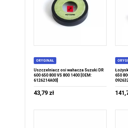
ORYGINAŁ
ORYG
Uszczelniacz osi wahacza Suzuki DR
Łożysk
600 650 800 VS 800 1400 [OEM:
650 80
6126214A00]
09263
43,79 zł
141,