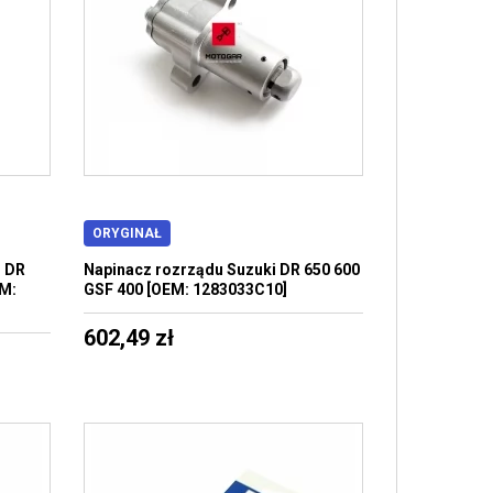
ORYGINAŁ
i DR
Napinacz rozrządu Suzuki DR 650 600
EM:
GSF 400 [OEM: 1283033C10]
602,49 zł