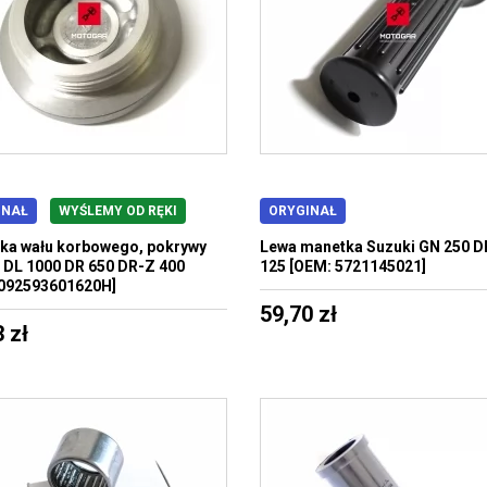
INAŁ
WYŚLEMY OD RĘKI
ORYGINAŁ
ka wału korbowego, pokrywy
Lewa manetka Suzuki GN 250 D
 DL 1000 DR 650 DR-Z 400
125 [OEM: 5721145021]
 092593601620H]
59,70 zł
 zł