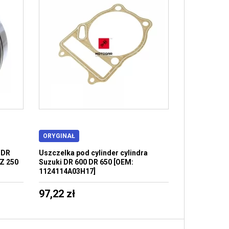
ORYGINAŁ
 DR
Uszczelka pod cylinder cylindra
GZ 250
Suzuki DR 600 DR 650 [OEM:
1124114A03H17]
97,22 zł