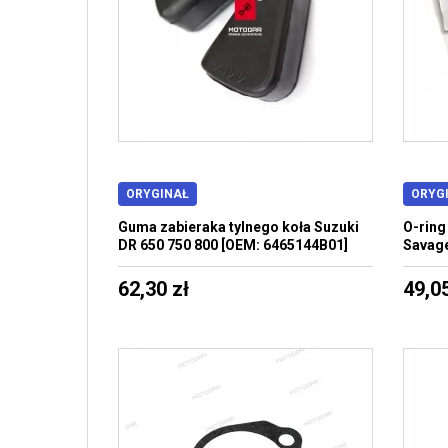
ORYGINAŁ
ORYG
Guma zabieraka tylnego koła Suzuki
O-ring
DR 650 750 800 [OEM: 6465144B01]
Savage
62,30 zł
49,05