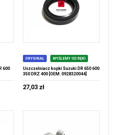
ORYGINAŁ
WYŚLEMY OD RĘKI
R 600
Uszczelniacz kopki Suzuki DR 650 600
350 DRZ 400 [OEM: 0928320044]
27,03 zł