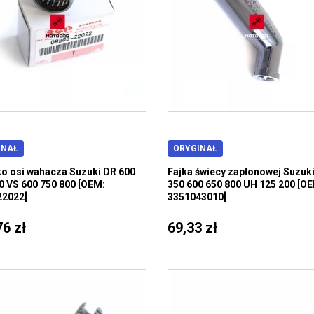
INAŁ
ORYGINAŁ
o osi wahacza Suzuki DR 600
Fajka świecy zapłonowej Suzuk
0 VS 600 750 800 [OEM:
350 600 650 800 UH 125 200 [O
22022]
3351043010]
76 zł
69,33 zł