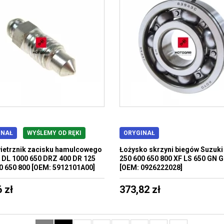
INAŁ
WYŚLEMY OD RĘKI
ORYGINAŁ
etrznik zacisku hamulcowego
Łożysko skrzyni biegów Suzuki
 DL 1000 650 DRZ 400 DR 125
250 600 650 800 XF LS 650 GN 
0 650 800 [OEM: 5912101A00]
[OEM: 0926222028]
 zł
373,82 zł