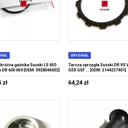
INAŁ
ORYGINAŁ
 króćca gaźnika Suzuki LS 650
Tarcza sprzęgła Suzuki DR VS 
 DR 600 650 [OEM: 0928046002]
GSX GSF ... [OEM: 2144237401]
 zł
64,24 zł