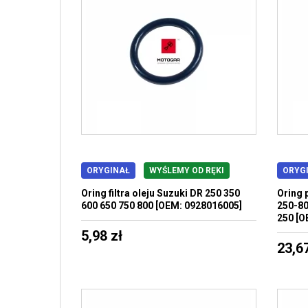
ORYGINAŁ
WYŚLEMY OD RĘKI
ORYG
Oring filtra oleju Suzuki DR 250 350
Oring p
600 650 750 800 [OEM: 0928016005]
250-80
250 [O
5,98 zł
23,67