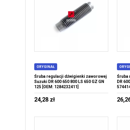
ORYGINAŁ
ORYG
Śruba regulacji dźwigienki zaworowej
Śruba 
Suzuki DR 600 650 800 LS 650 GZ GN
DR 600
125 [OEM: 1284232411]
57441
24,28 zł
26,26