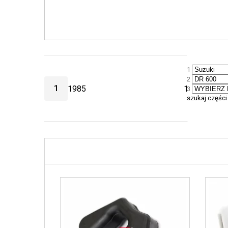
1
2
1
1985
1986
3
szukaj części