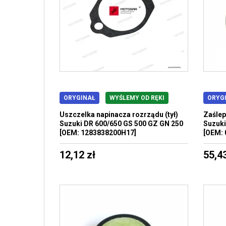
ORYGINAŁ
WYŚLEMY OD RĘKI
ORYG
Uszczelka napinacza rozrządu (tył)
Zaślep
Suzuki DR 600/650 GS 500 GZ GN 250
Suzuki
[OEM: 1283838200H17]
[OEM:
12,12 zł
55,43