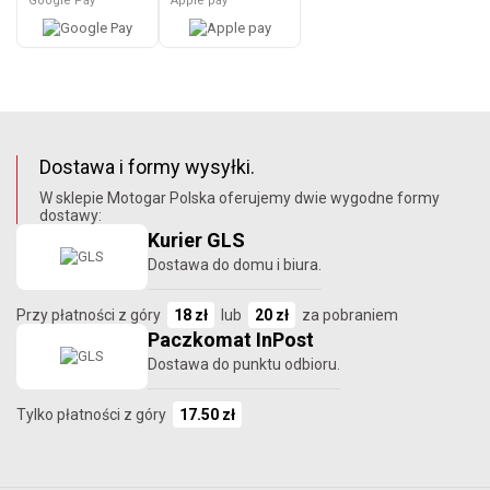
Google Pay
Apple pay
Dostawa i formy wysyłki.
W sklepie Motogar Polska oferujemy dwie wygodne formy
dostawy:
Kurier GLS
Dostawa do domu i biura.
Przy płatności z góry
18 zł
lub
20 zł
za pobraniem
Paczkomat InPost
Dostawa do punktu odbioru.
Tylko płatności z góry
17.50 zł