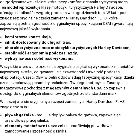
długodystansowej jeździe, która łączy komfort z charakterystyczną mocą.
Ten model reprezentuje klasę motocykli turystycznych Harley Davidson,
oferując stabilność i wygodę podczas wielogodzinnych tras. W kategorii
znajdziesz oryginalne części zamienne Harley Davidson FLHS, które
zapewniają pełną zgodność z oryginalnymi specyfikacjami OEM i gwarantują
najwyższą jakość wykonania.
komfortowa konstrukcja
,
silnik dostosowany do długich tras
,
charakterystyczna moc motocykli turystycznych Harley Davidson
,
stabilność i ergonomia podczas jazdy
,
wytrzymałość i solidność wykonania
.
Wszystkie oferowane przez nas oryginalne części są wykonane z materiałów
najwyższej jakości, co gwarantuje niezawodność i trwałość podczas
eksploatacji. Części OEM w pełni odpowiadają fabrycznej specyfikacji, dzięki
czemu zachowują parametry techniczne Twojego motocykla. Zasoby
magazynowe pochodzą z
magazynów centralnych USA
, co zapewnia
dostęp do oryginalnych elementów zgodnych ze standardami marki.
W naszej ofercie oryginalnych części zamiennych Harley Davidson FLHS
znajdziesz m.in.:
pływak gaźnika
- reguluje dopływ paliwa do gaźnika, zapewniając
prawidłową pracę silnika,
elementy montażowe i uszczelki
- umożliwiają prawidłowe
zamocowanie i szczelność gaźnika,