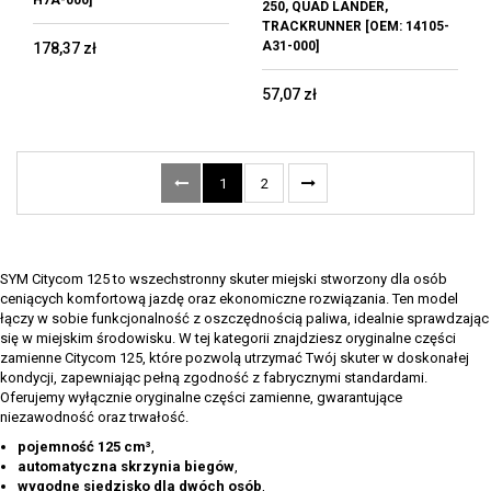
H7A-000]
250, QUAD LANDER,
TRACKRUNNER [OEM: 14105-
A31-000]
178,37 zł
57,07 zł
1
2
SYM Citycom 125 to wszechstronny skuter miejski stworzony dla osób
ceniących komfortową jazdę oraz ekonomiczne rozwiązania. Ten model
łączy w sobie funkcjonalność z oszczędnością paliwa, idealnie sprawdzając
się w miejskim środowisku. W tej kategorii znajdziesz oryginalne części
zamienne Citycom 125, które pozwolą utrzymać Twój skuter w doskonałej
kondycji, zapewniając pełną zgodność z fabrycznymi standardami.
Oferujemy wyłącznie oryginalne części zamienne, gwarantujące
niezawodność oraz trwałość.
pojemność 125 cm³
,
automatyczna skrzynia biegów
,
wygodne siedzisko dla dwóch osób
,