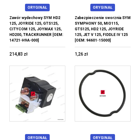
ORYGINAŁ
ORYGINAŁ
Zawór wydechowy SYM HD2
Zabezpieczenie sworznia SYM
125, JOYRIDE 125, GTS125,
SYMPHONY 50, MIO115,
CITYCOM 125, JOYMAX 125,
GTS125, HD2 125, JOYRIDE
HD200, TRACKRUNNER [OEM:
125, JET V 125, FIDDLE IV 125
14721-H9A-000]
[OEM: 94601-15000]
214,83 zł
1,26 zł
ORYGINAŁ
ORYGINAŁ