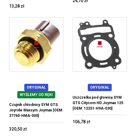
24,70 zł
13,28 zł
ORYGINAŁ
ORYGINAŁ
WYŚLEMY OD RĘKI
Uszczelka pod głowicę SYM
GTS Citycom HD Joymax 125
Czujnik chłodnicy SYM GTS
[OEM: 12251-H9A-030]
Joyride Maxsym Joymax [OEM:
37760-HMA-000]
106,78 zł
320,50 zł