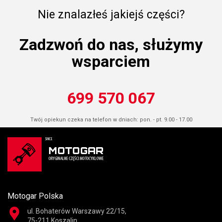
Nie znalazłeś jakiejś części?
Zadzwoń do nas, służymy
wsparciem
699 570 067
Twój opiekun czeka na telefon w dniach: pon. - pt. 9.00 - 17.00
Motogar Polska
ul. Bohaterów Warszawy 22/15,
75-211 Koszalin,