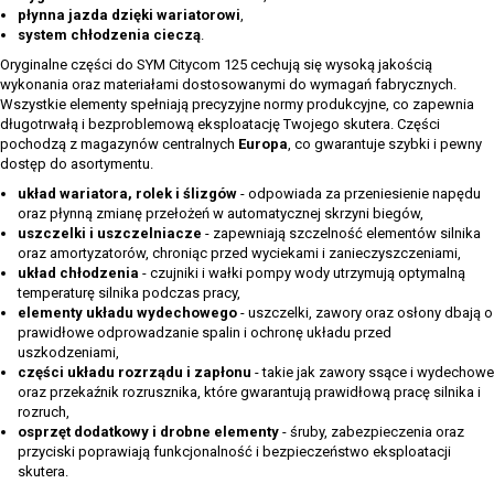
płynna jazda dzięki wariatorowi
,
system chłodzenia cieczą
.
Oryginalne części do SYM Citycom 125 cechują się wysoką jakością
wykonania oraz materiałami dostosowanymi do wymagań fabrycznych.
Wszystkie elementy spełniają precyzyjne normy produkcyjne, co zapewnia
długotrwałą i bezproblemową eksploatację Twojego skutera. Części
pochodzą z magazynów centralnych
Europa
, co gwarantuje szybki i pewny
dostęp do asortymentu.
układ wariatora, rolek i ślizgów
- odpowiada za przeniesienie napędu
oraz płynną zmianę przełożeń w automatycznej skrzyni biegów,
uszczelki i uszczelniacze
- zapewniają szczelność elementów silnika
oraz amortyzatorów, chroniąc przed wyciekami i zanieczyszczeniami,
układ chłodzenia
- czujniki i wałki pompy wody utrzymują optymalną
temperaturę silnika podczas pracy,
elementy układu wydechowego
- uszczelki, zawory oraz osłony dbają o
prawidłowe odprowadzanie spalin i ochronę układu przed
uszkodzeniami,
części układu rozrządu i zapłonu
- takie jak zawory ssące i wydechowe
oraz przekaźnik rozrusznika, które gwarantują prawidłową pracę silnika i
rozruch,
osprzęt dodatkowy i drobne elementy
- śruby, zabezpieczenia oraz
przyciski poprawiają funkcjonalność i bezpieczeństwo eksploatacji
skutera.