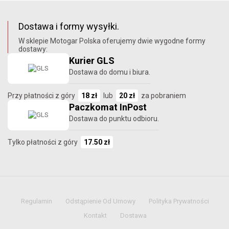
Dostawa i formy wysyłki.
W sklepie Motogar Polska oferujemy dwie wygodne formy
dostawy:
Kurier GLS
Dostawa do domu i biura.
Przy płatności z góry
18 zł
lub
20 zł
za pobraniem
Paczkomat InPost
Dostawa do punktu odbioru.
Tylko płatności z góry
17.50 zł
Regulamin
Odstąpienie Od Umowy
Polityka Prywatności
Kontakt
Dostawa