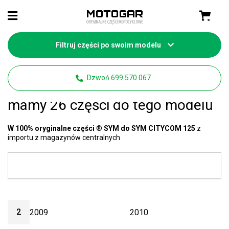
Filtruj części po swoim modelu
Strona główna
Części SYM
Dzwoń 699 570 067
SYM CITYCOM 125 części
-
mamy 26 części do tego modelu
W 100% oryginalne części
®
SYM do SYM CITYCOM 125
z
importu z magazynów centralnych
2
2009
2010