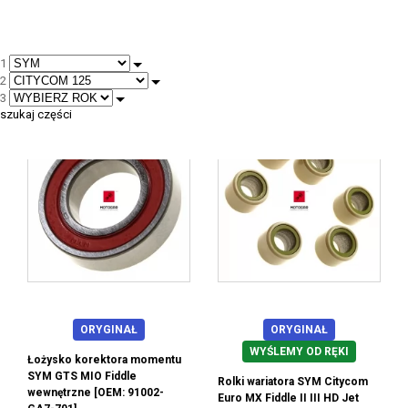
1
2
--
3
szukaj części
ORYGINAŁ
ORYGINAŁ
WYŚLEMY OD RĘKI
Łożysko korektora momentu
SYM GTS MIO Fiddle
Rolki wariatora SYM Citycom
wewnętrzne [OEM: 91002-
Euro MX Fiddle II III HD Jet