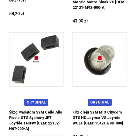
GA7-701]
Megalo Metro Shark VS [OEM:
22121-M92-000-A]
58,20 zł
43,00 zł
ORYGINAŁ
ORYGINAŁ
Ślizgi wariatora SYM Cello Allo
Filtr oleju SYM MIO Citycom
Fiddle GTS Syphony JET
GTS HD Joymax VS Joyride
Joyride zestaw [OEM: 22132-
WOLF [OEM: 15421-B9D-000]
H6T-000-A]