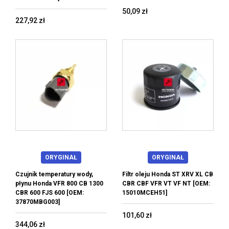
50,09 zł
227,92 zł
ORYGINAŁ
ORYGINAŁ
Czujnik temperatury wody,
Filtr oleju Honda ST XRV XL CB
płynu Honda VFR 800 CB 1300
CBR CBF VFR VT VF NT [OEM:
CBR 600 FJS 600 [OEM:
15010MCEH51]
37870MBG003]
101,60 zł
344,06 zł