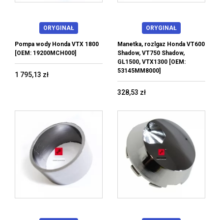
ORYGINAŁ
ORYGINAŁ
Pompa wody Honda VTX 1800
Manetka, rozlgaz Honda VT600
[OEM: 19200MCH000]
Shadow, VT750 Shadow,
GL1500, VTX1300 [OEM:
53145MM8000]
1 795,13 zł
328,53 zł