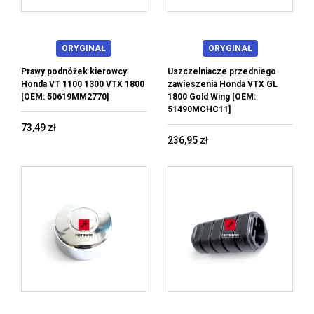
ORYGINAŁ
ORYGINAŁ
Prawy podnóżek kierowcy
Uszczelniacze przedniego
Honda VT 1100 1300 VTX 1800
zawieszenia Honda VTX GL
[OEM: 50619MM2770]
1800 Gold Wing [OEM:
51490MCHC11]
73,49 zł
236,95 zł