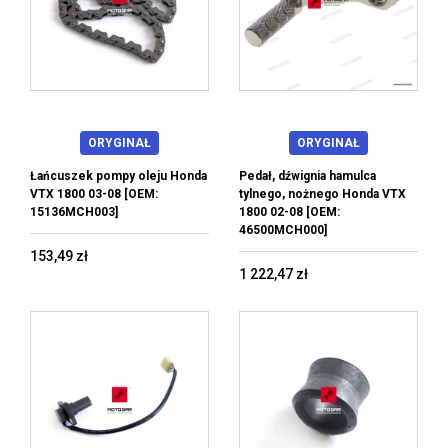
ORYGINAŁ
ORYGINAŁ
Łańcuszek pompy oleju Honda
Pedał, dźwignia hamulca
VTX 1800 03-08 [OEM:
tylnego, nożnego Honda VTX
15136MCH003]
1800 02-08 [OEM:
46500MCH000]
153,49 zł
1 222,47 zł