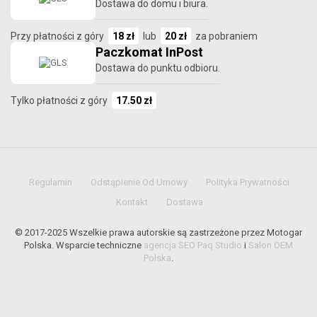
Dostawa do domu i biura.
Przy płatności z góry
18 zł
lub
20 zł
za pobraniem
Paczkomat InPost
Dostawa do punktu odbioru.
Tylko płatności z góry
17.50 zł
Regulamin
Odstąpienie Od Umowy
Polityka Prywatności
Kontakt
Dostawa
© 2017-2025 Wszelkie prawa autorskie są zastrzeżone przez Motogar
Polska. Wsparcie techniczne
agencja SEO Paq Studio
i
Salon OEM
Polska
.