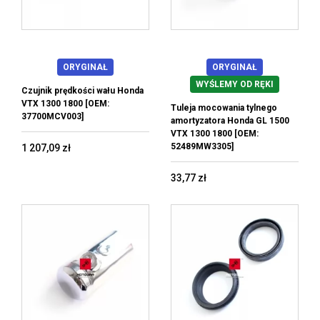
ORYGINAŁ
ORYGINAŁ
WYŚLEMY OD RĘKI
Czujnik prędkości wału Honda
VTX 1300 1800 [OEM:
Tuleja mocowania tylnego
37700MCV003]
amortyzatora Honda GL 1500
VTX 1300 1800 [OEM:
52489MW3305]
1 207,09 zł
33,77 zł