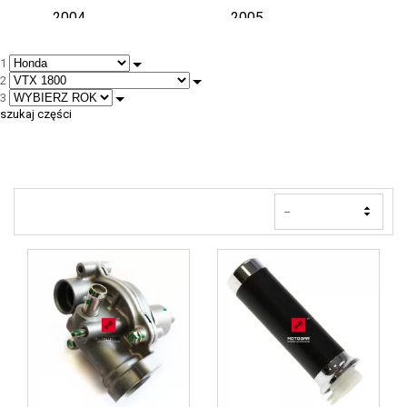
2004
2005
1
2006
2007
2
3
2008
szukaj części
--