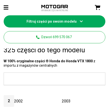
Filtruj części po swoim modelu
Strona główna
Części motocyklowe Honda
Dzwoń 699 570 067
Honda VTX 1800 części
- mamy
325 części do tego modelu
W 100% oryginalne części
®
Honda do Honda VTX 1800
z
importu z magazynów centralnych
2
2002
2003