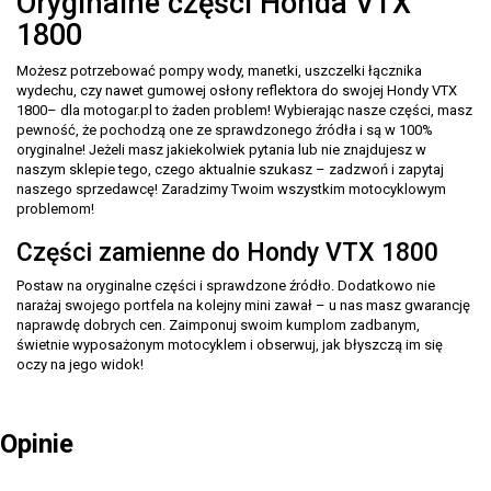
Oryginalne części Honda VTX
1800
Możesz potrzebować pompy wody, manetki, uszczelki łącznika
wydechu, czy nawet gumowej osłony reflektora do swojej Hondy VTX
1800– dla motogar.pl to żaden problem! Wybierając nasze części, masz
pewność, że pochodzą one ze sprawdzonego źródła i są w 100%
oryginalne! Jeżeli masz jakiekolwiek pytania lub nie znajdujesz w
naszym sklepie tego, czego aktualnie szukasz – zadzwoń i zapytaj
naszego sprzedawcę! Zaradzimy Twoim wszystkim motocyklowym
problemom!
Części zamienne do Hondy VTX 1800
Postaw na oryginalne części i sprawdzone źródło. Dodatkowo nie
narażaj swojego portfela na kolejny mini zawał – u nas masz gwarancję
naprawdę dobrych cen. Zaimponuj swoim kumplom zadbanym,
świetnie wyposażonym motocyklem i obserwuj, jak błyszczą im się
oczy na jego widok!
Opinie