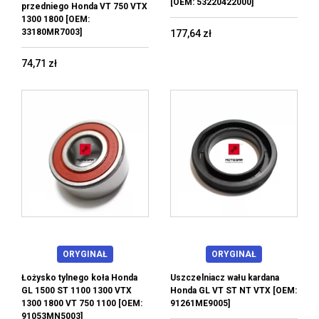
[OEM: 53220422000]
przedniego Honda VT 750 VTX
1300 1800 [OEM:
33180MR7003]
177,64 zł
74,71 zł
ORYGINAŁ
ORYGINAŁ
Łożysko tylnego koła Honda
Uszczelniacz wału kardana
GL 1500 ST 1100 1300 VTX
Honda GL VT ST NT VTX [OEM:
1300 1800 VT 750 1100 [OEM:
91261ME9005]
91053MN5003]