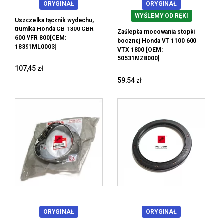
ORYGINAŁ
ORYGINAŁ
WYŚLEMY OD RĘKI
Uszczelka łącznik wydechu,
tłumika Honda CB 1300 CBR
Zaślepka mocowania stopki
600 VFR 800[OEM:
bocznej Honda VT 1100 600
18391ML0003]
VTX 1800 [OEM:
50531MZ8000]
107,45 zł
59,54 zł
ORYGINAŁ
ORYGINAŁ