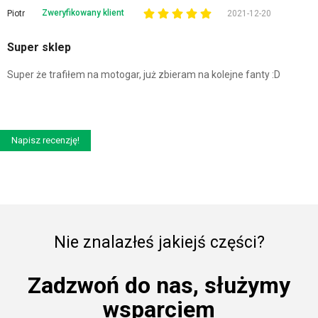
Zweryfikowany klient
Piotr
2021-12-20
Super sklep
Super że trafiłem na motogar, już zbieram na kolejne fanty :D
Napisz recenzję!
Nie znalazłeś jakiejś części?
Zadzwoń do nas, służymy
wsparciem