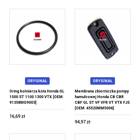
ORYGINAŁ
ORYGINAŁ
Oring kołnierza koła Honda GL
Membrana zbiorniczka pompy
1500 ST 1100 1300 VTX [OEM:
hamulcowej Honda CB CBR
91358MG9003]
CBF GL ST VF VFR VT VTX FJS
[OEM: 45520MM5006]
16,69 zł
94,97 zł