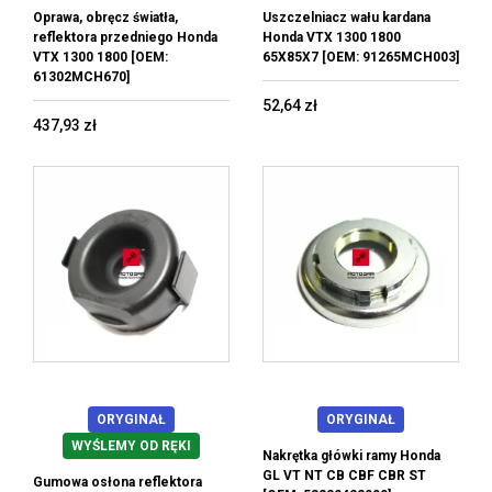
Oprawa, obręcz światła,
Uszczelniacz wału kardana
reflektora przedniego Honda
Honda VTX 1300 1800
VTX 1300 1800 [OEM:
65X85X7 [OEM: 91265MCH003]
61302MCH670]
52,64 zł
437,93 zł
ORYGINAŁ
ORYGINAŁ
WYŚLEMY OD RĘKI
Nakrętka główki ramy Honda
GL VT NT CB CBF CBR ST
Gumowa osłona reflektora