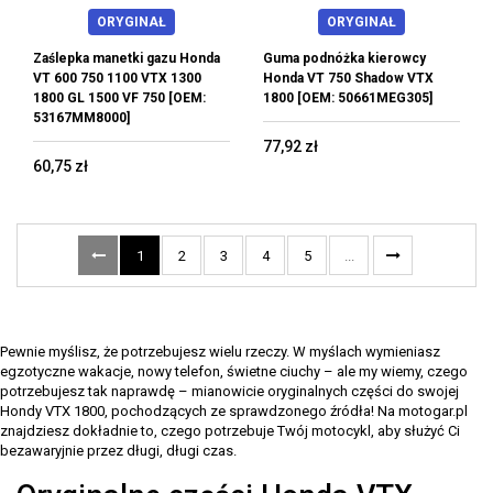
ORYGINAŁ
ORYGINAŁ
Zaślepka manetki gazu Honda
Guma podnóżka kierowcy
VT 600 750 1100 VTX 1300
Honda VT 750 Shadow VTX
1800 GL 1500 VF 750 [OEM:
1800 [OEM: 50661MEG305]
53167MM8000]
77,92 zł
60,75 zł
1
2
3
4
5
...
Pewnie myślisz, że potrzebujesz wielu rzeczy. W myślach wymieniasz
egzotyczne wakacje, nowy telefon, świetne ciuchy – ale my wiemy, czego
potrzebujesz tak naprawdę – mianowicie oryginalnych części do swojej
Hondy VTX 1800, pochodzących ze sprawdzonego źródła! Na motogar.pl
znajdziesz dokładnie to, czego potrzebuje Twój motocykl, aby służyć Ci
bezawaryjnie przez długi, długi czas.