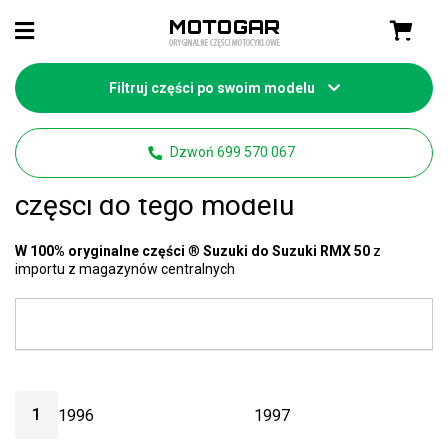
Filtruj części po swoim modelu
Strona główna
Części motocyklowe Suzuki
Dzwoń 699 570 067
Suzuki RMX 50 części
- mamy 13
części do tego modelu
W 100% oryginalne części
®
Suzuki do Suzuki RMX 50
z
importu z magazynów centralnych
1
1996
1997