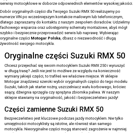
serwisy motocyklowe w doborze odpowiednich elementów wysokiej jakości.
Dobór oryginalnych części dla Twojego Suzuki RMX 50 realizujemy po
numerze VIN po wcześniejszym kontakcie mailowym lub telefonicznym,
dlatego zapraszamy do kontaktu z naszym zespołem doradców. Udzielimy
fachowego wsparcia oraz udostępnimy schematy montażowe, abyś mógł
szybko i bezpiecznie przeprowadzić serwis lub naprawę. Wybierając
oryginalne części
Motogar Polska
, dbasz o niezawodność i długą
żywotność swojego motocykla.
Oryginalne części Suzuki RMX 50
Chcesz przejechać się swoim motocyklem Suzuki RMX 250 i wyruszyć
w długą trasę? Jeśli nie jest to możliwe ze względu na konieczność
wymiany jakiejś części, to trafiłeś we właściwe miejsce. W sklepie
Motogar znajdziesz szeroki wybór oryginalnych części do tego modelu
Suzuki, takich jak starter nożny, uszczelniacz wału korbowego, króciec
ssący, dźwignia sprzęgła czy sprężyna zbiornika paliwa. W naszym
sklepie stawiamy na oryginalność, jakość i bezpieczeństwo jazdy!
Części zamienne Suzuki RMX 50
Bezpieczeństwo jest kluczowe podczas jazdy motocyklem. Nie tylko
umiejętności motocyklisty są istotne, ale również stan samego
motocykla. Nieoryginalne części mogą stanowić zagrożenie w najmniej