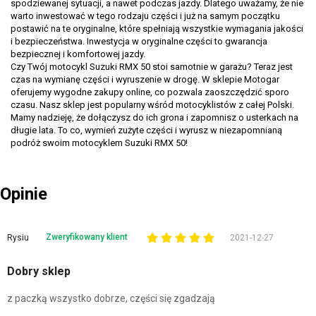
spodziewanej sytuacji, a nawet podczas jazdy. Dlatego uważamy, że nie
warto inwestować w tego rodzaju części i już na samym początku
postawić na te oryginalne, które spełniają wszystkie wymagania jakości
i bezpieczeństwa. Inwestycja w oryginalne części to gwarancja
bezpiecznej i komfortowej jazdy.
Czy Twój motocykl Suzuki RMX 50 stoi samotnie w garażu? Teraz jest
czas na wymianę części i wyruszenie w drogę. W sklepie Motogar
oferujemy wygodne zakupy online, co pozwala zaoszczędzić sporo
czasu. Nasz sklep jest popularny wśród motocyklistów z całej Polski.
Mamy nadzieję, że dołączysz do ich grona i zapomnisz o usterkach na
długie lata. To co, wymień zużyte części i wyrusz w niezapomnianą
podróż swoim motocyklem Suzuki RMX 50!
Opinie
Zweryfikowany klient
Rysiu
2021-12-27
Dobry sklep
z paczką wszystko dobrze, części się zgadzają