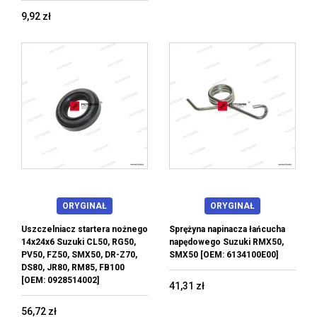
9,92 zł
ORYGINAŁ
ORYGINAŁ
Uszczelniacz startera nożnego
Sprężyna napinacza łańcucha
14x24x6 Suzuki CL50, RG50,
napędowego Suzuki RMX50,
PV50, FZ50, SMX50, DR-Z70,
SMX50 [OEM: 6134100E00]
DS80, JR80, RM85, FB100
[OEM: 0928514002]
41,31 zł
56,72 zł