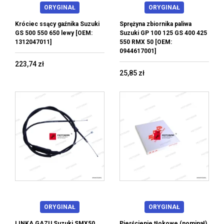
ORYGINAŁ
ORYGINAŁ
Króciec ssący gaźnika Suzuki
Sprężyna zbiornika paliwa
GS 500 550 650 lewy [OEM:
Suzuki GP 100 125 GS 400 425
1312047011]
550 RMX 50 [OEM:
0944617001]
223,74 zł
25,85 zł
ORYGINAŁ
ORYGINAŁ
LINKA GAZU Suzuki SMX50,
Pierścienie tłokowe (nominał)