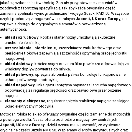
jakością wykonania i trwałością. Zostały przygotowane z materiałów
zgodnych z fabryczną specyfikacją, tak aby każda oryginalna część
zamienna spełniała wymogi techniczne Twojego Suzuki RMX 50. Wszystkie
części pochodzą z magazynów centralnych
Japonii, US oraz Europy
, co
zapewnia dostęp do oryginalnych elementów o potwierdzonej
autentyczności.
układ rozruchowy
, kopka i starter nożny umożliwiają skuteczne
uruchomienie silnika,
uszczelnienia i pierścienie
, uszczelniacze wału korbowego oraz
pierścienie tłokowe zapewniają szczelność i optymalną pracę jednostki
napędowej,
układ dolotowy
, króciec ssący oraz rura filtra powietrza odpowiadają za
właściwy dopływ powietrza do silnika,
układ paliwowy
, sprężyna zbiornika paliwa kontroluje funkcjonowanie
układu paliwowego motocykla,
układ napędowy
, linka gazu i sprężyna napinacza łańcucha napędowego
odpowiadają za regulację prędkości oraz prawidłowe przenoszenie
napędu,
elementy elektryczne
, regulator napięcia stabilizuje napięcie zasilające
układ elektryczny motocykla.
Motogar Polska to sklep oferujący oryginalne części zamienne do motocykli
z pewnego źródła. Nasza oferta pochodzi z magazynów centralnych
Japonii, US oraz Europy
, dzięki czemu masz pewność, że wybierasz
oryginalne części Suzuki RMX 50. Wspieramy klientów indywidualnych oraz