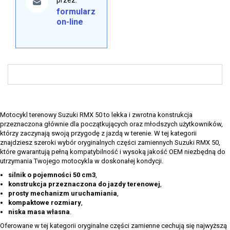
przez:
formularz
on-line
Motocykl terenowy Suzuki RMX 50 to lekka i zwrotna konstrukcja
przeznaczona głównie dla początkujących oraz młodszych użytkowników,
którzy zaczynają swoją przygodę z jazdą w terenie. W tej kategorii
znajdziesz szeroki wybór oryginalnych części zamiennych Suzuki RMX 50,
które gwarantują pełną kompatybilność i wysoką jakość OEM niezbędną do
utrzymania Twojego motocykla w doskonałej kondycji.
silnik o pojemności 50 cm3
,
konstrukcja przeznaczona do jazdy terenowej
,
prosty mechanizm uruchamiania
,
kompaktowe rozmiary
,
niska masa własna
.
Oferowane w tej kategorii oryginalne części zamienne cechują się najwyższą