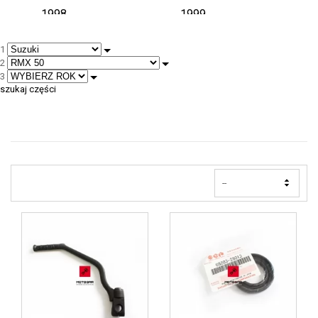
1998
1999
1
2
3
szukaj części
2
2000
2001
--