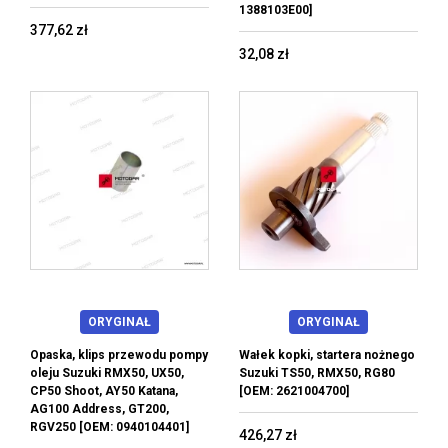
1388103E00]
377,62 zł
32,08 zł
ORYGINAŁ
ORYGINAŁ
Opaska, klips przewodu pompy
Wałek kopki, startera nożnego
oleju Suzuki RMX50, UX50,
Suzuki TS50, RMX50, RG80
CP50 Shoot, AY50 Katana,
[OEM: 2621004700]
AG100 Address, GT200,
RGV250 [OEM: 0940104401]
426,27 zł