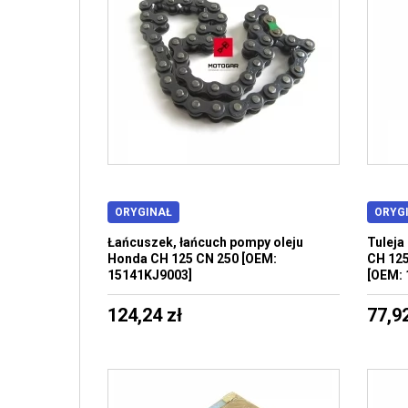
ORYGINAŁ
ORYG
Łańcuszek, łańcuch pompy oleju
Tuleja
Honda CH 125 CN 250 [OEM:
CH 125
15141KJ9003]
[OEM: 
124,24 zł
77,92