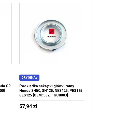
ORYGINAŁ
nda CR
Podkładka nakrętki główki ramy
00]
Honda SH50, SH125, NES125, PES125,
SES125 [OEM: 53211GC8003]
57,94 zł