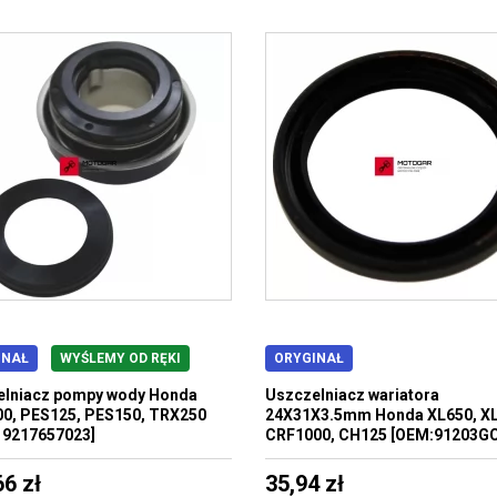
INAŁ
WYŚLEMY OD RĘKI
ORYGINAŁ
elniacz pompy wody Honda
Uszczelniacz wariatora
0, PES125, PES150, TRX250
24X31X3.5mm Honda XL650, XL
19217657023]
CRF1000, CH125 [OEM:91203G
66 zł
35,94 zł