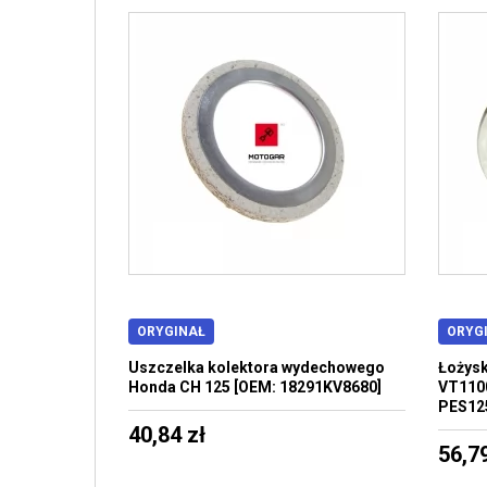
ORYGINAŁ
ORYG
Uszczelka kolektora wydechowego
Łożysk
Honda CH 125 [OEM: 18291KV8680]
VT1100
PES125
40,84 zł
56,79