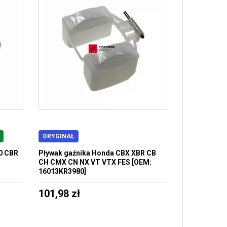
ORYGINAŁ
0 CBR
Pływak gaźnika Honda CBX XBR CB
CH CMX CN NX VT VTX FES [OEM:
16013KR3980]
101,98 zł