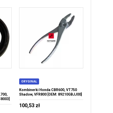
ORYGINAŁ
Kombinerki Honda CBR600, VT750
700,
Shadow, VFR800 [OEM: 89210GBJJ00]
C8003]
100,53 zł