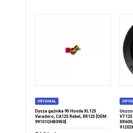
ORYGINAŁ
ORYG
Dysza gaźnika 95 Honda XL125
Uszcze
Varadero, CA125 Rebel, XR125 [OEM:
VT125 
99101GHB0950]
XR600,
91202