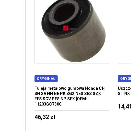
ORYGINAŁ
ORYG
Tuleja metalowo gumowa Honda CH
Uszcze
SH SA NH NE PK SGX NES SES SZX
ST NX 
FES SCV PES NP SFX [OEM:
11203GC7300]
14,41
46,32 zł