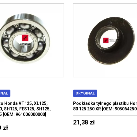
INAŁ
ORYGINAŁ
o Honda VT125, XL125,
Podkładka tylnego plastiku Ho
, SH125, FES125, SH125,
80 125 250 XR [OEM: 905064250
 [OEM: 961006000000]
21,38 zł
 zł