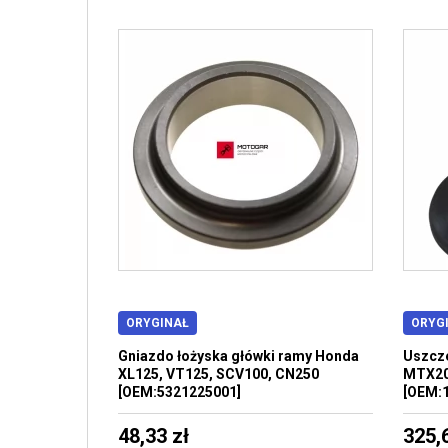
ORYGINAŁ
ORYG
Gniazdo łożyska główki ramy Honda
Uszcz
XL125, VT125, SCV100, CN250
MTX20
[OEM:5321225001]
[OEM:
48,33 zł
325,