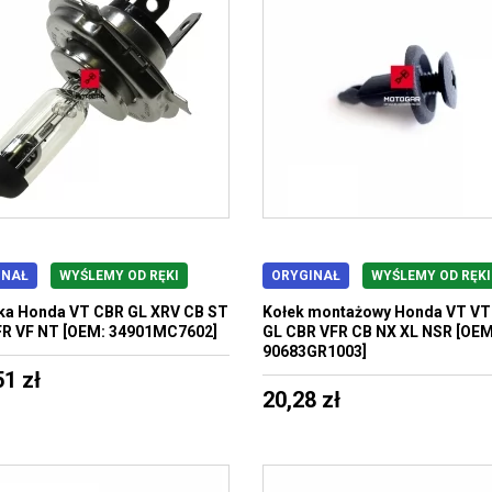
INAŁ
WYŚLEMY OD RĘKI
ORYGINAŁ
WYŚLEMY OD RĘKI
ka Honda VT CBR GL XRV CB ST
Kołek montażowy Honda VT V
FR VF NT [OEM: 34901MC7602]
GL CBR VFR CB NX XL NSR [OEM
90683GR1003]
51 zł
20,28 zł