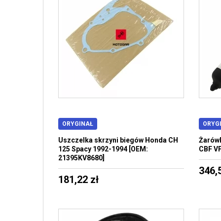
ORYGINAŁ
ORYG
Uszczelka skrzyni biegów Honda CH
Żarów
125 Spacy 1992-1994 [OEM:
CBF V
21395KV8680]
346,
181,22 zł