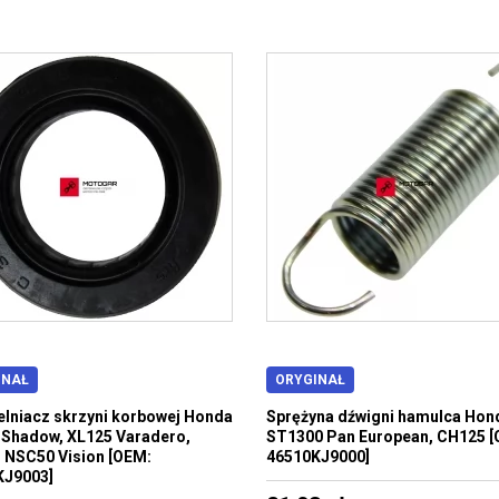
INAŁ
ORYGINAŁ
lniacz skrzyni korbowej Honda
Sprężyna dźwigni hamulca Hon
Shadow, XL125 Varadero,
ST1300 Pan European, CH125 
 NSC50 Vision [OEM:
46510KJ9000]
KJ9003]