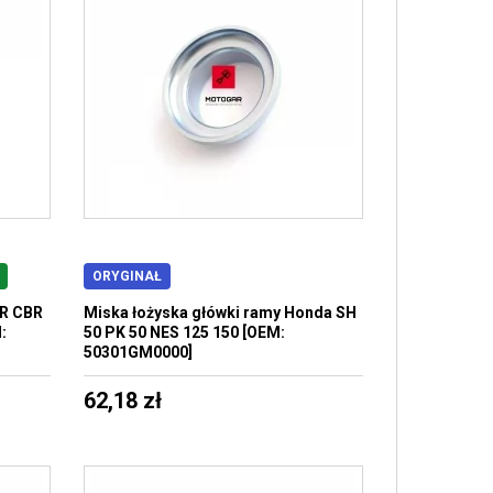
ORYGINAŁ
TR CBR
Miska łożyska główki ramy Honda SH
:
50 PK 50 NES 125 150 [OEM:
50301GM0000]
62,18 zł