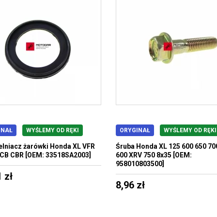
INAŁ
WYŚLEMY OD RĘKI
ORYGINAŁ
WYŚLEMY OD RĘKI
lniacz żarówki Honda XL VFR
Śruba Honda XL 125 600 650 70
CB CBR [OEM: 33518SA2003]
600 XRV 750 8x35 [OEM:
958010803500]
 zł
8,96 zł