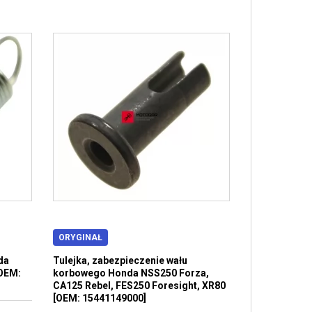
ORYGINAŁ
da
Tulejka, zabezpieczenie wału
[OEM:
korbowego Honda NSS250 Forza,
CA125 Rebel, FES250 Foresight, XR80
[OEM: 15441149000]