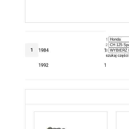
1
2
1
1984
1986
3
szukaj części
1992
1993