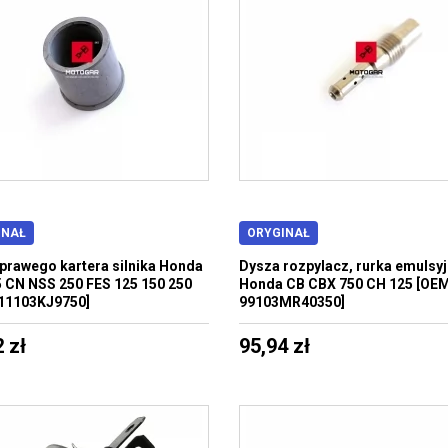
INAŁ
ORYGINAŁ
 prawego kartera silnika Honda
Dysza rozpylacz, rurka emulsy
 CN NSS 250 FES 125 150 250
Honda CB CBX 750 CH 125 [OEM
11103KJ9750]
99103MR40350]
 zł
95,94 zł