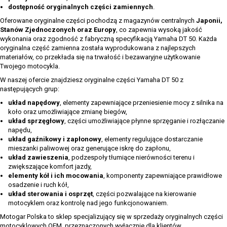
dostępność oryginalnych części zamiennych
.
Oferowane oryginalne części pochodzą z magazynów centralnych
Japonii,
Stanów Zjednoczonych oraz Europy
, co zapewnia wysoką jakość
wykonania oraz zgodność z fabryczną specyfikacją Yamaha DT 50. Każda
oryginalna część zamienna została wyprodukowana z najlepszych
materiałów, co przekłada się na trwałość i bezawaryjne użytkowanie
Twojego motocykla.
W naszej ofercie znajdziesz oryginalne części Yamaha DT 50 z
następujących grup:
układ napędowy
, elementy zapewniające przeniesienie mocy z silnika na
koło oraz umożliwiające zmianę biegów,
układ sprzęgłowy
, części umożliwiające płynne sprzęganie i rozłączanie
napędu,
układ gaźnikowy i zapłonowy
, elementy regulujące dostarczanie
mieszanki paliwowej oraz generujące iskrę do zapłonu,
układ zawieszenia
, podzespoły tłumiące nierówności terenu i
zwiększające komfort jazdy,
elementy kół i ich mocowania
, komponenty zapewniające prawidłowe
osadzenie i ruch kół,
układ sterowania i osprzęt
, części pozwalające na kierowanie
motocyklem oraz kontrolę nad jego funkcjonowaniem.
Motogar Polska to sklep specjalizujący się w sprzedaży oryginalnych części
motocyklowych OEM, przeznaczonych wyłącznie dla klientów