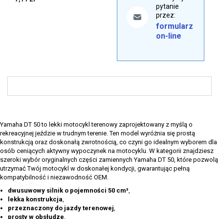
pytanie
przez:
formularz
on-line
Yamaha DT 50 to lekki motocykl terenowy zaprojektowany z myślą o
rekreacyjnej jeździe w trudnym terenie. Ten model wyróżnia się prostą
konstrukcją oraz doskonałą zwrotnością, co czyni go idealnym wyborem dla
osób ceniących aktywny wypoczynek na motocyklu. W kategorii znajdziesz
szeroki wybór oryginalnych części zamiennych Yamaha DT 50, które pozwolą
utrzymać Twój motocykl w doskonałej kondycji, gwarantując pełną
kompatybilność i niezawodność OEM.
dwusuwowy silnik o pojemności 50 cm³
,
lekka konstrukcja
,
przeznaczony do jazdy terenowej
,
prosty w obsłudze
,