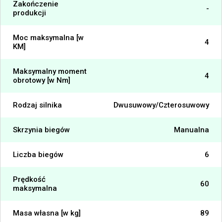
Zakończenie
-
produkcji
Moc maksymalna [w
4
KM]
Maksymalny moment
4
obrotowy [w Nm]
Rodzaj silnika
Dwusuwowy/Czterosuwowy
Skrzynia biegów
Manualna
Liczba biegów
6
Prędkość
60
maksymalna
Masa własna [w kg]
89