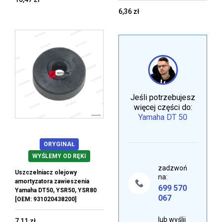
6,36 zł
Jeśli potrzebujesz
więcej części do:
Yamaha DT 50
ORYGINAŁ
WYŚLEMY OD RĘKI
zadzwoń
Uszczelniacz olejowy
na:
amortyzatora zawieszenia
699 570
Yamaha DT50, YSR50, YSR80
067
[OEM: 931020438200]
lub wyślij
7,11 zł