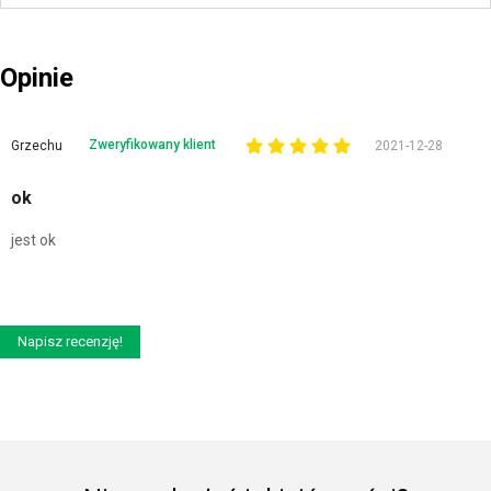
Opinie
Zweryfikowany klient
Grzechu
2021-12-28
ok
jest ok
Napisz recenzję!