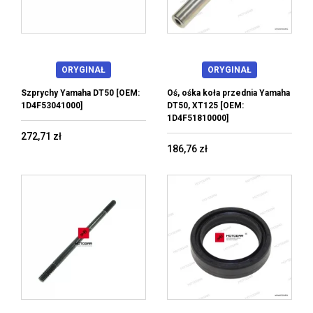
ORYGINAŁ
ORYGINAŁ
Szprychy Yamaha DT50 [OEM:
Oś, ośka koła przednia Yamaha
1D4F53041000]
DT50, XT125 [OEM:
1D4F51810000]
272,71 zł
186,76 zł