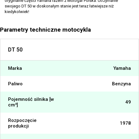
oryginalne części Yamaha razem z Motogar Polska. Utrzymanie
swojego DT 50 w doskonałym stanie jest teraz łatwiejsze niż
kiedykolwiek!
Parametry techniczne motocykla
DT 50
Marka
Yamaha
Paliwo
Benzyna
Pojemność silnika [w
49
cm³]
Rozpoczęcie
1978
produkcji