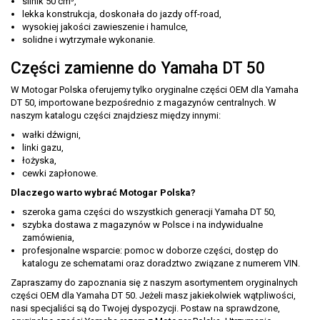
silnik 50 cm³,
lekka konstrukcja, doskonała do jazdy off-road,
wysokiej jakości zawieszenie i hamulce,
solidne i wytrzymałe wykonanie.
Części zamienne do Yamaha DT 50
W Motogar Polska oferujemy tylko oryginalne części OEM dla Yamaha
DT 50, importowane bezpośrednio z magazynów centralnych. W
naszym katalogu części znajdziesz między innymi:
wałki dźwigni,
linki gazu,
łożyska,
cewki zapłonowe.
Dlaczego warto wybrać Motogar Polska?
szeroka gama części do wszystkich generacji Yamaha DT 50,
szybka dostawa z magazynów w Polsce i na indywidualne
zamówienia,
profesjonalne wsparcie: pomoc w doborze części, dostęp do
katalogu ze schematami oraz doradztwo związane z numerem VIN.
Zapraszamy do zapoznania się z naszym asortymentem oryginalnych
części OEM dla Yamaha DT 50. Jeżeli masz jakiekolwiek wątpliwości,
nasi specjaliści są do Twojej dyspozycji. Postaw na sprawdzone,