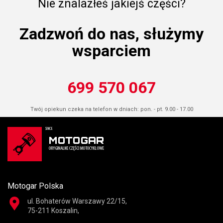
Nie znalazłeś jakiejś części?
Zadzwoń do nas, służymy
wsparciem
699 570 067
Twój opiekun czeka na telefon w dniach: pon. - pt. 9.00 - 17.00
Motogar Polska
ul. Bohaterów Warszawy 22/15,
75-211 Koszalin,