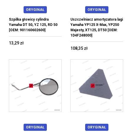
ORYGINAŁ
ORYGINAŁ
Szpilka głowicy cylindra
Uszczelniacz amortyzatora lagi
Yamaha DT 50, YZ 125, RD 50
Yamaha YP125 X-Max, YP250
[OEM: 901160602600]
Majesty, XT125, DT50 [OEM:
1D4F248000]
13,29 zł
108,35 zł
ORYGINAŁ
ORYGINAŁ