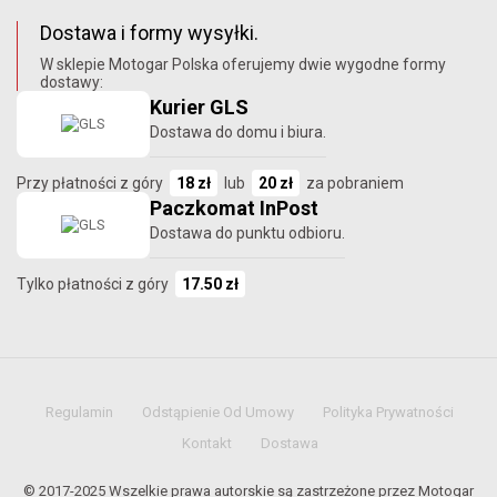
Dostawa i formy wysyłki.
W sklepie Motogar Polska oferujemy dwie wygodne formy
dostawy:
Kurier GLS
Dostawa do domu i biura.
Przy płatności z góry
18 zł
lub
20 zł
za pobraniem
Paczkomat InPost
Dostawa do punktu odbioru.
Tylko płatności z góry
17.50 zł
Regulamin
Odstąpienie Od Umowy
Polityka Prywatności
Kontakt
Dostawa
© 2017-2025 Wszelkie prawa autorskie są zastrzeżone przez Motogar