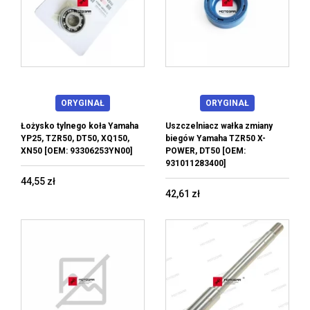
ORYGINAŁ
ORYGINAŁ
Łożysko tylnego koła Yamaha
Uszczelniacz wałka zmiany
YP25, TZR50, DT50, XQ150,
biegów Yamaha TZR50 X-
XN50 [OEM: 93306253YN00]
POWER, DT50 [OEM:
931011283400]
44,55 zł
42,61 zł