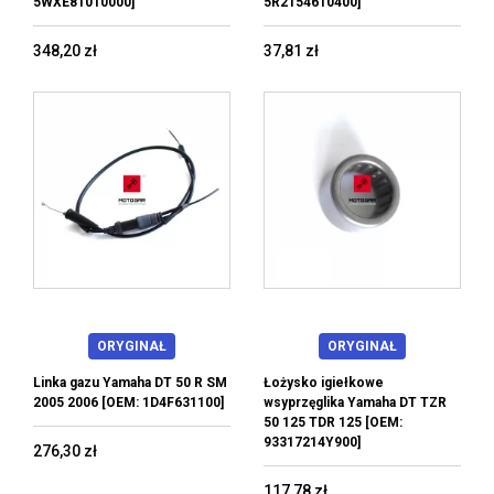
5WXE81010000]
5R2154610400]
348,20 zł
37,81 zł
ORYGINAŁ
ORYGINAŁ
Linka gazu Yamaha DT 50 R SM
Łożysko igiełkowe
2005 2006 [OEM: 1D4F631100]
wsyprzęglika Yamaha DT TZR
50 125 TDR 125 [OEM:
93317214Y900]
276,30 zł
117,78 zł