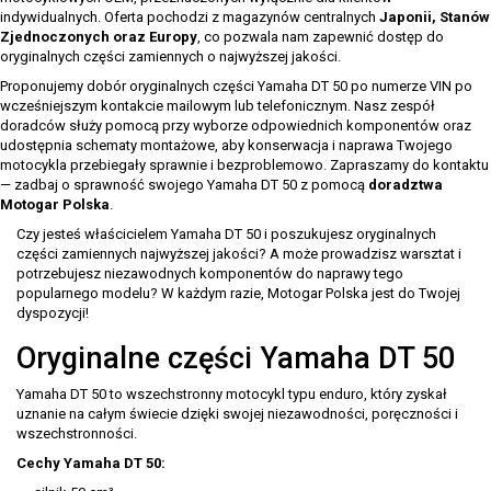
indywidualnych. Oferta pochodzi z magazynów centralnych
Japonii, Stanów
Zjednoczonych oraz Europy
, co pozwala nam zapewnić dostęp do
oryginalnych części zamiennych o najwyższej jakości.
Proponujemy dobór oryginalnych części Yamaha DT 50 po numerze VIN po
wcześniejszym kontakcie mailowym lub telefonicznym. Nasz zespół
doradców służy pomocą przy wyborze odpowiednich komponentów oraz
udostępnia schematy montażowe, aby konserwacja i naprawa Twojego
motocykla przebiegały sprawnie i bezproblemowo. Zapraszamy do kontaktu
— zadbaj o sprawność swojego Yamaha DT 50 z pomocą
doradztwa
Motogar Polska
.
Czy jesteś właścicielem Yamaha DT 50 i poszukujesz oryginalnych
części zamiennych najwyższej jakości? A może prowadzisz warsztat i
potrzebujesz niezawodnych komponentów do naprawy tego
popularnego modelu? W każdym razie, Motogar Polska jest do Twojej
dyspozycji!
Oryginalne części Yamaha DT 50
Yamaha DT 50 to wszechstronny motocykl typu enduro, który zyskał
uznanie na całym świecie dzięki swojej niezawodności, poręczności i
wszechstronności.
Cechy Yamaha DT 50: