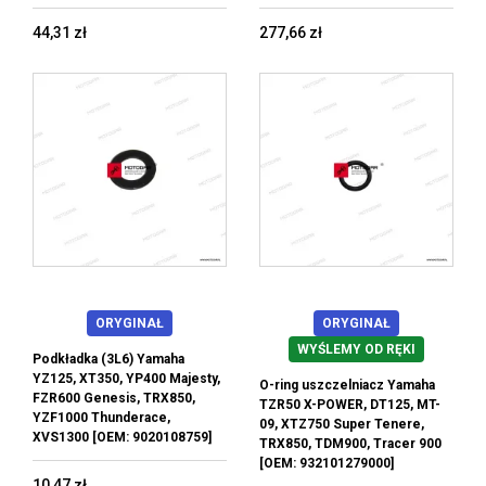
44,31 zł
277,66 zł
ORYGINAŁ
ORYGINAŁ
WYŚLEMY OD RĘKI
Podkładka (3L6) Yamaha
YZ125, XT350, YP400 Majesty,
O-ring uszczelniacz Yamaha
FZR600 Genesis, TRX850,
TZR50 X-POWER, DT125, MT-
YZF1000 Thunderace,
09, XTZ750 Super Tenere,
XVS1300 [OEM: 9020108759]
TRX850, TDM900, Tracer 900
[OEM: 932101279000]
10,47 zł