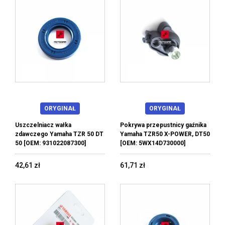
ORYGINAŁ
ORYGINAŁ
Uszczelniacz wałka
Pokrywa przepustnicy gaźnika
zdawczego Yamaha TZR 50 DT
Yamaha TZR50 X-POWER, DT50
50 [OEM: 931022087300]
[OEM: 5WX14D730000]
42,61 zł
61,71 zł