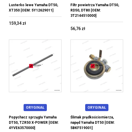
Lusterko lewe Yamaha DT50,
Filtr powietrza Yamaha DT50,
XT350 [OEM: 5Y12629011]
RD50, DT80 [OEM:
3T2144510000]
159,34 zł
56,76 zł
ORYGINAŁ
ORYGINAŁ
Popychacz sprzęgła Yamaha
Ślimak prędkościomierza,
DT50, TZR50 X-POWER [OEM:
napęd Yamaha DT50 [OEM:
4YVE63570000]
5BKF519001]