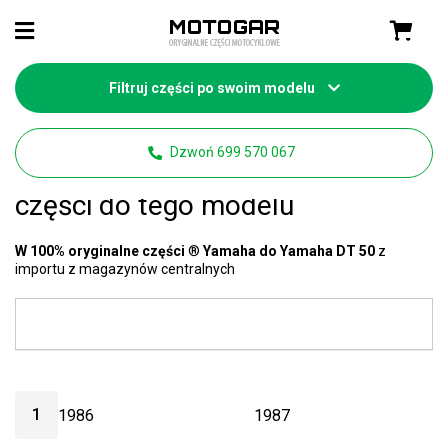
Filtruj części po swoim modelu
Strona główna
Części Yamaha
Dzwoń 699 570 067
Yamaha DT 50 części
- mamy 21
części do tego modelu
W 100% oryginalne części
®
Yamaha do Yamaha DT 50
z
importu z magazynów centralnych
1
1986
1987