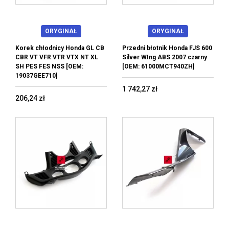
ORYGINAŁ
ORYGINAŁ
Korek chłodnicy Honda GL CB
Przedni błotnik Honda FJS 600
CBR VT VFR VTR VTX NT XL
Silver WIng ABS 2007 czarny
SH PES FES NSS [OEM:
[OEM: 61000MCT940ZH]
19037GEE710]
1 742,27 zł
206,24 zł