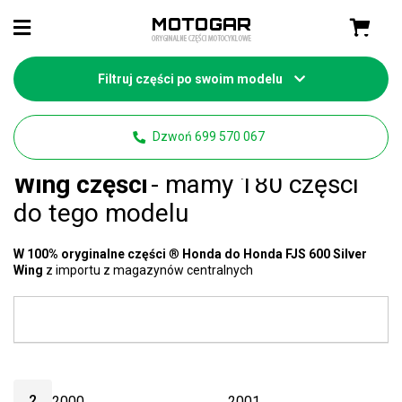
Filtruj części po swoim modelu
Strona główna
Części motocyklowe Honda
Dzwoń 699 570 067
Honda FJS 600 Silver
Wing części
- mamy 180 części
do tego modelu
W 100% oryginalne części
®
Honda do Honda FJS 600 Silver
Wing
z importu z magazynów centralnych
2
2000
2001