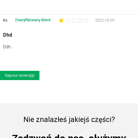
Zweryfikowany klient
Ks
2022-10-29
Dhd
Ddh
Napisz recenzję!
Nie znalazłeś jakiejś części?