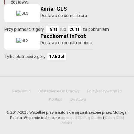
dostawy:
Kurier GLS
Dostawa do domu i biura.
Przy płatności z góry
18 zł
lub
20 zł
za pobraniem
Paczkomat InPost
Dostawa do punktu odbioru.
Tylko płatności z góry
17.50 zł
Regulamin
Odstąpienie Od Umowy
Polityka Prywatności
Kontakt
Dostawa
© 2017-2025 Wszelkie prawa autorskie są zastrzeżone przez Motogar
Polska. Wsparcie techniczne
agencja SEO Paq Studio
i
Salon OEM
Polska
.