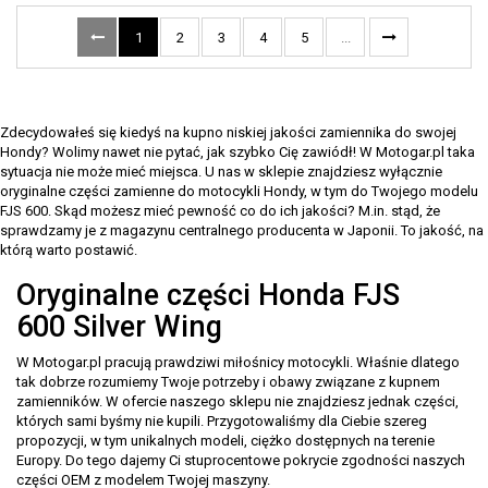
1
2
3
4
5
...
Zdecydowałeś się kiedyś na kupno niskiej jakości zamiennika do swojej
Hondy? Wolimy nawet nie pytać, jak szybko Cię zawiódł! W Motogar.pl taka
sytuacja nie może mieć miejsca. U nas w sklepie znajdziesz wyłącznie
oryginalne części zamienne do motocykli Hondy, w tym do Twojego modelu
FJS 600. Skąd możesz mieć pewność co do ich jakości? M.in. stąd, że
sprawdzamy je z magazynu centralnego producenta w Japonii. To jakość, na
którą warto postawić.
Oryginalne części Honda FJS
600 Silver Wing
W Motogar.pl pracują prawdziwi miłośnicy motocykli. Właśnie dlatego
tak dobrze rozumiemy Twoje potrzeby i obawy związane z kupnem
zamienników. W ofercie naszego sklepu nie znajdziesz jednak części,
których sami byśmy nie kupili. Przygotowaliśmy dla Ciebie szereg
propozycji, w tym unikalnych modeli, ciężko dostępnych na terenie
Europy. Do tego dajemy Ci stuprocentowe pokrycie zgodności naszych
części OEM z modelem Twojej maszyny.