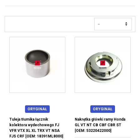
--
ORYGINAŁ
ORYGINAŁ
Tuleja tłumika łącznik
Nakrętka główki ramy Honda
kolektora wydechowego FJ
GL VT NT CB CBF CBR ST
VFR VTX XL XL TRX VT NSA
[OEM: 53220422000]
FJS CRF [OEM: 18391ML8000]