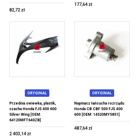
177,64 zł
82,72 zł
ORYGINAŁ
ORYGINAŁ
Przednia owiewka, plastik,
Napinacz łańcucha rozrządu
czacha Honda FJS 400 600
Honda CB CBF 500 FJS 400
Silver Wing [OEM:
600 [OEM: 14520MY5851]
64120MFT640ZB]
487,64 zł
2 403,14 zł