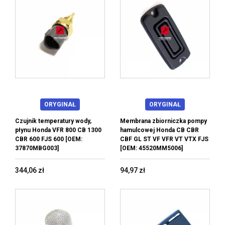
ORYGINAŁ
ORYGINAŁ
Czujnik temperatury wody,
Membrana zbiorniczka pompy
płynu Honda VFR 800 CB 1300
hamulcowej Honda CB CBR
CBR 600 FJS 600 [OEM:
CBF GL ST VF VFR VT VTX FJS
37870MBG003]
[OEM: 45520MM5006]
344,06 zł
94,97 zł