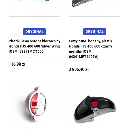
ORYGINAŁ
ORYGINAŁ
Plastik, lewa osłona kierownicy
Lewy panel boczny, plastik
Honda FJS 400 600 Silver Wing
Honda FJS 400 600 czarny
[OEM: 53271MCT000]
metallic [OEM:
64341MFT640ZA]
116,88 zł
3 806,40 zł