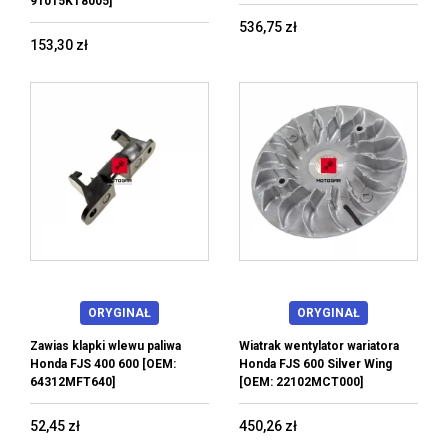
91015KT8005]
536,75 zł
153,30 zł
ORYGINAŁ
ORYGINAŁ
Zawias klapki wlewu paliwa
Wiatrak wentylator wariatora
Honda FJS 400 600 [OEM:
Honda FJS 600 Silver Wing
64312MFT640]
[OEM: 22102MCT000]
52,45 zł
450,26 zł