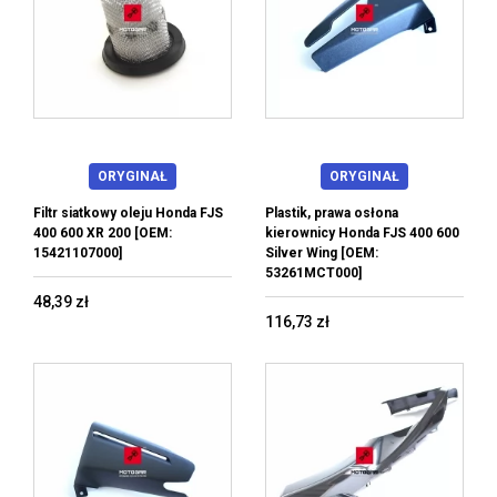
ORYGINAŁ
ORYGINAŁ
Filtr siatkowy oleju Honda FJS
Plastik, prawa osłona
400 600 XR 200 [OEM:
kierownicy Honda FJS 400 600
15421107000]
Silver Wing [OEM:
53261MCT000]
48,39 zł
116,73 zł