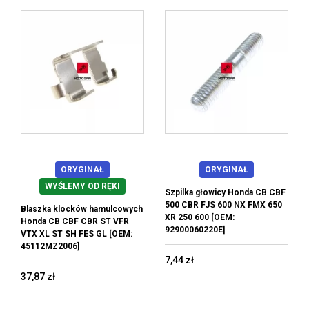
ORYGINAŁ
ORYGINAŁ
WYŚLEMY OD RĘKI
Szpilka głowicy Honda CB CBF
500 CBR FJS 600 NX FMX 650
Blaszka klocków hamulcowych
XR 250 600 [OEM:
Honda CB CBF CBR ST VFR
92900060220E]
VTX XL ST SH FES GL [OEM:
45112MZ2006]
7,44 zł
37,87 zł