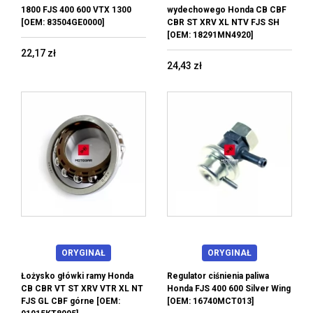
1800 FJS 400 600 VTX 1300
wydechowego Honda CB CBF
[OEM: 83504GE0000]
CBR ST XRV XL NTV FJS SH
[OEM: 18291MN4920]
22,17 zł
24,43 zł
ORYGINAŁ
ORYGINAŁ
Łożysko główki ramy Honda
Regulator ciśnienia paliwa
CB CBR VT ST XRV VTR XL NT
Honda FJS 400 600 Silver Wing
FJS GL CBF górne [OEM:
[OEM: 16740MCT013]