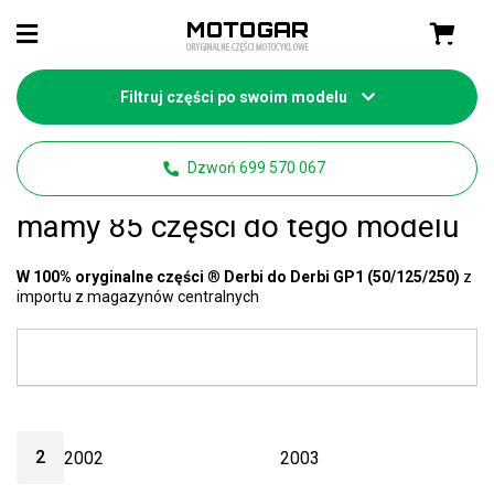
Filtruj części po swoim modelu
Strona główna
Części Derbi
Dzwoń 699 570 067
Derbi GP1 (50/125/250) części
-
mamy 85 części do tego modelu
W 100% oryginalne części
®
Derbi do Derbi GP1 (50/125/250)
z
importu z magazynów centralnych
2
2002
2003