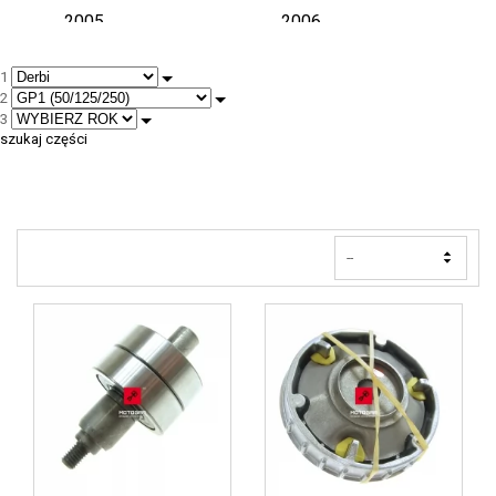
2005
2006
1
2007
2008
2
3
2009
szukaj części
--