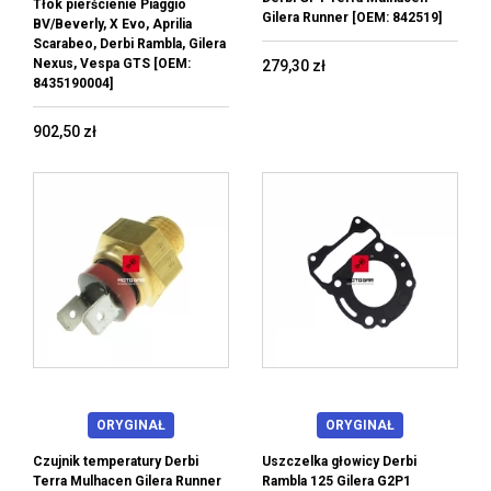
Tłok pierścienie Piaggio
Gilera Runner [OEM: 842519]
BV/Beverly, X Evo, Aprilia
Scarabeo, Derbi Rambla, Gilera
Nexus, Vespa GTS [OEM:
279,30 zł
8435190004]
902,50 zł
ORYGINAŁ
ORYGINAŁ
Czujnik temperatury Derbi
Uszczelka głowicy Derbi
Terra Mulhacen Gilera Runner
Rambla 125 Gilera G2P1