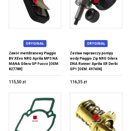
ORYGINAŁ
ORYGINAŁ
Zawór membranowy Piaggio
Zestaw naprawczy pompy
BV XEvo NRG Aprilia MP3 NA
wody Piaggio Zip NRG Gilera
MANA Gilera GP Fuoco [OEM:
DNA Runner Aprilia SR Derbi
82778R]
GP1 [OEM: 497406]
115,50 zł
116,35 zł