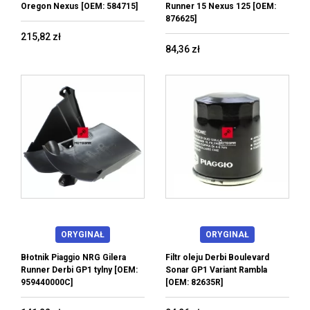
Oregon Nexus [OEM: 584715]
Runner 15 Nexus 125 [OEM:
876625]
215,82 zł
84,36 zł
ORYGINAŁ
ORYGINAŁ
Błotnik Piaggio NRG Gilera
Filtr oleju Derbi Boulevard
Runner Derbi GP1 tylny [OEM:
Sonar GP1 Variant Rambla
959440000C]
[OEM: 82635R]