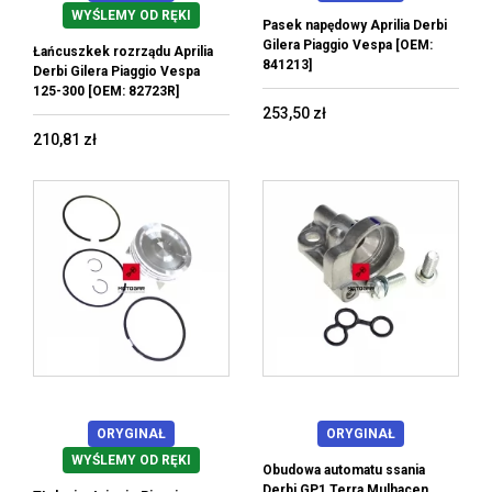
WYŚLEMY OD RĘKI
Pasek napędowy Aprilia Derbi
Gilera Piaggio Vespa [OEM:
Łańcuszkek rozrządu Aprilia
841213]
Derbi Gilera Piaggio Vespa
125-300 [OEM: 82723R]
253,50 zł
210,81 zł
ORYGINAŁ
ORYGINAŁ
WYŚLEMY OD RĘKI
Obudowa automatu ssania
Derbi GP1 Terra Mulhacen