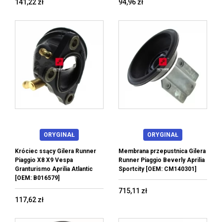
141,22 zł
94,96 zł
ORYGINAŁ
ORYGINAŁ
Króciec ssący Gilera Runner
Membrana przepustnica Gilera
Piaggio X8 X9 Vespa
Runner Piaggio Beverly Aprilia
Granturismo Aprilia Atlantic
Sportcity [OEM: CM140301]
[OEM: B016579]
715,11 zł
117,62 zł