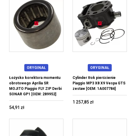
ORYGINAŁ
ORYGINAŁ
Łożysko korektora momentu
Cylinder tłok pierścienie
obrotowego Aprilia SR
Piaggio MP3 X8 X9 Vespa GTS
MOJITO Piaggio FLY ZIP Derbi
zestaw [OEM: 1A007784]
SONAR GP1 [OEM: 289952]
1 257,85 zł
54,91 zł