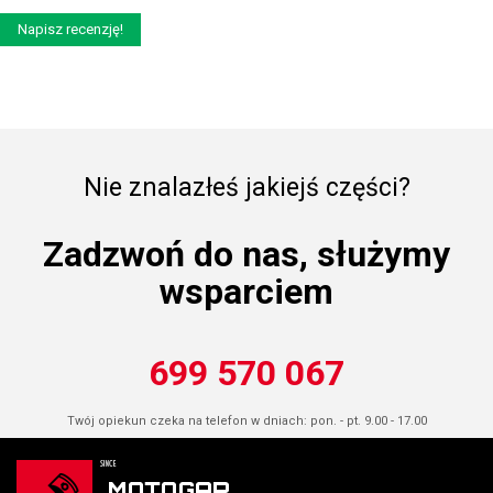
Napisz recenzję!
Nie znalazłeś jakiejś części?
Zadzwoń do nas, służymy
wsparciem
699 570 067
Twój opiekun czeka na telefon w dniach: pon. - pt. 9.00 - 17.00