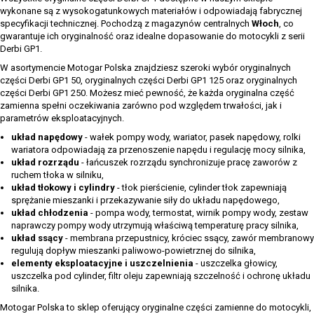
wykonane są z wysokogatunkowych materiałów i odpowiadają fabrycznej
specyfikacji technicznej. Pochodzą z magazynów centralnych
Włoch
, co
gwarantuje ich oryginalność oraz idealne dopasowanie do motocykli z serii
Derbi GP1.
W asortymencie Motogar Polska znajdziesz szeroki wybór oryginalnych
części Derbi GP1 50, oryginalnych części Derbi GP1 125 oraz oryginalnych
części Derbi GP1 250. Możesz mieć pewność, że każda oryginalna część
zamienna spełni oczekiwania zarówno pod względem trwałości, jak i
parametrów eksploatacyjnych.
układ napędowy
- wałek pompy wody, wariator, pasek napędowy, rolki
wariatora odpowiadają za przenoszenie napędu i regulację mocy silnika,
układ rozrządu
- łańcuszek rozrządu synchronizuje pracę zaworów z
ruchem tłoka w silniku,
układ tłokowy i cylindry
- tłok pierścienie, cylinder tłok zapewniają
sprężanie mieszanki i przekazywanie siły do układu napędowego,
układ chłodzenia
- pompa wody, termostat, wirnik pompy wody, zestaw
naprawczy pompy wody utrzymują właściwą temperaturę pracy silnika,
układ ssący
- membrana przepustnicy, króciec ssący, zawór membranowy
regulują dopływ mieszanki paliwowo-powietrznej do silnika,
elementy eksploatacyjne i uszczelnienia
- uszczelka głowicy,
uszczelka pod cylinder, filtr oleju zapewniają szczelność i ochronę układu
silnika.
Motogar Polska to sklep oferujący oryginalne części zamienne do motocykli,