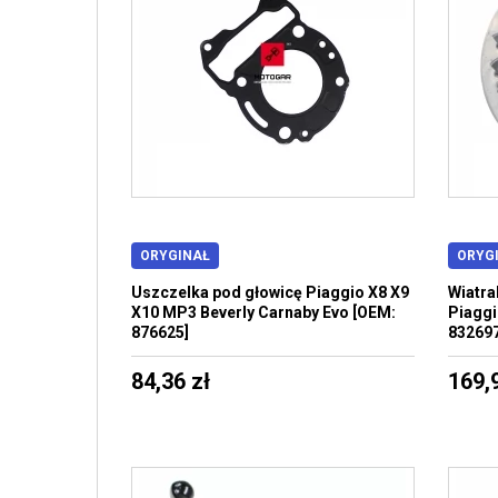
ORYGINAŁ
ORYG
Uszczelka pod głowicę Piaggio X8 X9
Wiatra
X10 MP3 Beverly Carnaby Evo [OEM:
Piaggi
876625]
832697
84,36 zł
169,