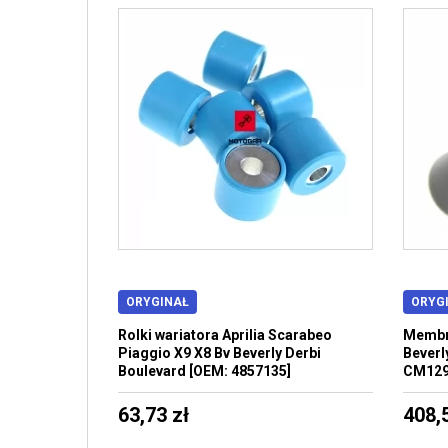
ORYGINAŁ
ORYG
Rolki wariatora Aprilia Scarabeo
Membra
Piaggio X9 X8 Bv Beverly Derbi
Beverly
Boulevard [OEM: 4857135]
CM129
63,73 zł
408,