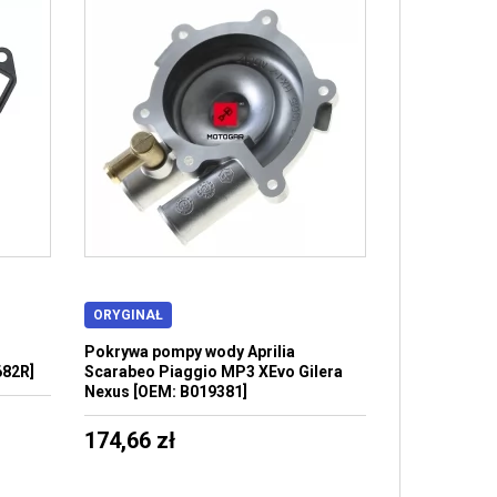
ORYGINAŁ
o
Pokrywa pompy wody Aprilia
682R]
Scarabeo Piaggio MP3 XEvo Gilera
Nexus [OEM: B019381]
174,66 zł