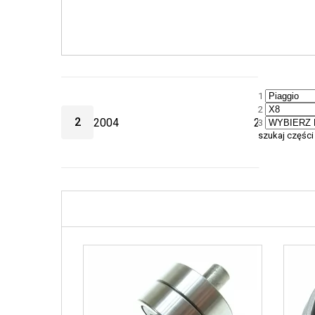
1
2
2
2004
2005
3
szukaj części