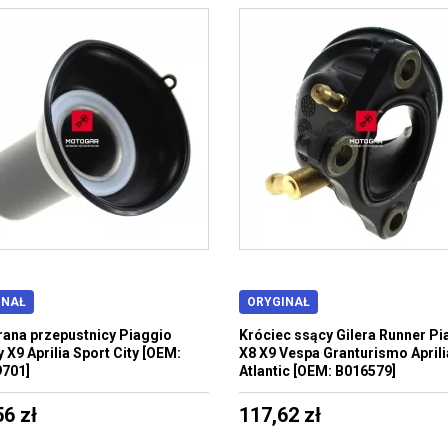
INAŁ
ORYGINAŁ
na przepustnicy Piaggio
Króciec ssący Gilera Runner Pi
 X9 Aprilia Sport City [OEM:
X8 X9 Vespa Granturismo Aprili
701]
Atlantic [OEM: B016579]
56 zł
117,62 zł