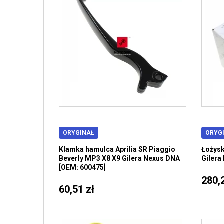
ORYGINAŁ
ORYG
Klamka hamulca Aprilia SR Piaggio
Łożysk
Beverly MP3 X8 X9 Gilera Nexus DNA
Gilera
[OEM: 600475]
280,
60,51 zł