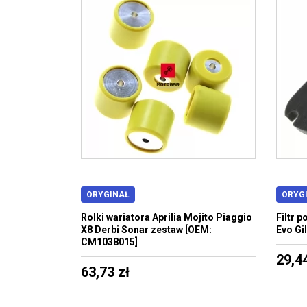
ORYGINAŁ
ORYG
Rolki wariatora Aprilia Mojito Piaggio
Filtr 
X8 Derbi Sonar zestaw [OEM:
Evo Gi
CM1038015]
29,44
63,73 zł