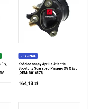
ORYGINAŁ
 Fly,
Króciec ssący Aprilia Atlantic
Sportcity Scarabeo Piaggio X8 X Evo
OEM:
[OEM: B016578]
164,13 zł