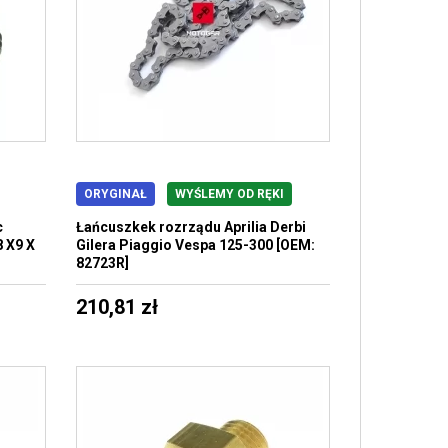
ORYGINAŁ
WYŚLEMY OD RĘKI
c
Łańcuszkek rozrządu Aprilia Derbi
8 X9 X
Gilera Piaggio Vespa 125-300 [OEM:
82723R]
210,81 zł