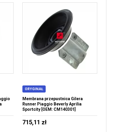
ORYGINAŁ
aggio
Membrana przepustnica Gilera
a
Runner Piaggio Beverly Aprilia
Sportcity [OEM: CM140301]
715,11 zł