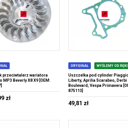
INAŁ
ORYGINAŁ
WYŚLEMY OD RĘKI
k przeciwtalerz wariatora
Uszczelka pod cylinder Piaggio
o MP3 Beverly X8 X9 [OEM:
Liberty, Aprilia Scarabeo, Derbi
]
Boulevard, Vespa Primavera [
875113]
99 zł
49,81 zł