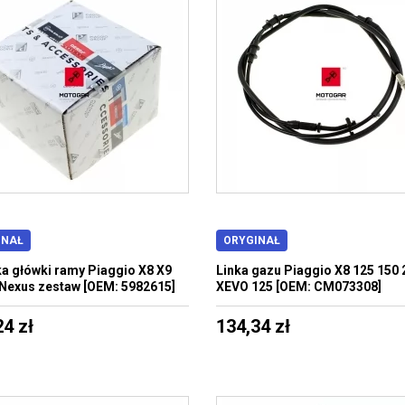
INAŁ
ORYGINAŁ
a główki ramy Piaggio X8 X9
Linka gazu Piaggio X8 125 150 
 Nexus zestaw [OEM: 5982615]
XEVO 125 [OEM: CM073308]
24 zł
134,34 zł