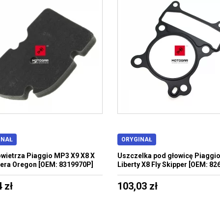
INAŁ
ORYGINAŁ
powietrza Piaggio MP3 X9 X8 X
Uszczelka pod głowicę Piaggi
lera Oregon [OEM: 8319970P]
Liberty X8 Fly Skipper [OEM: 82
 zł
103,03 zł