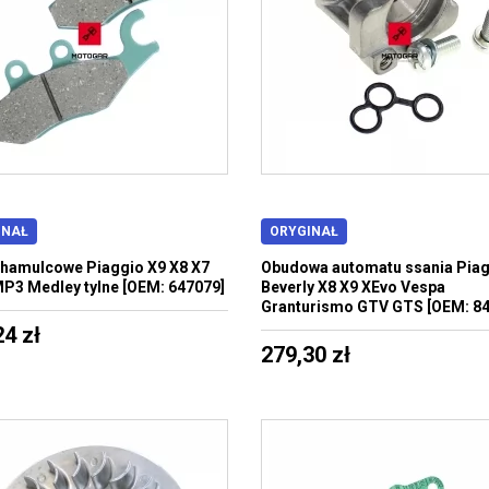
INAŁ
ORYGINAŁ
 hamulcowe Piaggio X9 X8 X7
Obudowa automatu ssania Pia
P3 Medley tylne [OEM: 647079]
Beverly X8 X9 XEvo Vespa
Granturismo GTV GTS [OEM: 84
24 zł
279,30 zł