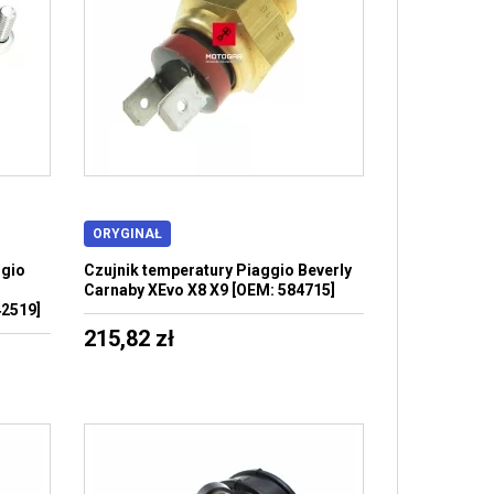
ORYGINAŁ
ggio
Czujnik temperatury Piaggio Beverly
Carnaby XEvo X8 X9 [OEM: 584715]
2519]
215,82 zł