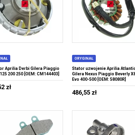
INAŁ
ORYGINAŁ
or Aprilia Derbi Gilera Piaggio
Stator uzwojenie Aprilia Atlanti
125 200 250 [OEM: CM144403]
Gilera Nexus Piaggio Beverly X
Evo 400-500 [OEM: 58080R]
52 zł
486,55 zł