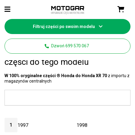
Filtruj części po swoim modelu
Strona główna
Części motocyklowe Honda
Dzwoń 699 570 067
Honda XR 70 części
- mamy 41
części do tego modelu
W 100% oryginalne części
®
Honda do Honda XR 70
z importu z
magazynów centralnych
1
1997
1998