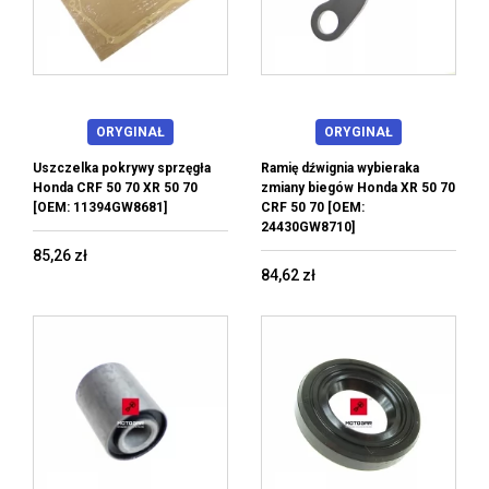
ORYGINAŁ
ORYGINAŁ
Uszczelka pokrywy sprzęgła
Ramię dźwignia wybieraka
Honda CRF 50 70 XR 50 70
zmiany biegów Honda XR 50 70
[OEM: 11394GW8681]
CRF 50 70 [OEM:
24430GW8710]
85,26 zł
84,62 zł