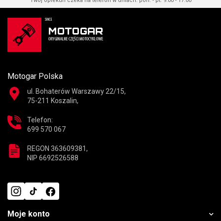
Twój opiekun czeka na telefon w dniach: pon. - pt. 9.00 - 17.00
Motogar Polska
ul. Bohaterów Warszawy 22/15,
75-211 Koszalin,
Telefon:
699 570 067
REGON 363609381,
NIP 6692526588
Moje konto