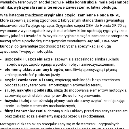
warunków terenowych. Model cechuje
lekka konstrukcja
,
mała pojemność
silnika
,
wytrzymała rama
,
terenowe zawieszenie
,
łatwa obsługa
.
W tej kategorii znajdziesz
oryginalne części zamienne Honda XR 70
,
które zapewniają pełną zgodność z fabrycznymi standardami i gwarantują
niezawodność Twojego sprzętu. Oryginalne części OEM do Honda XR 70 są
wykonane z wysokogatunkowych materiałów, które spełniają rygorystyczne
normy jakości i trwałości. Wszystkie oryginalne części zamienne dostępne w
naszej ofercie pochodzą z magazynów centralnych
Japonii
,
USA
oraz
Europy
, co gwarantuje zgodność z fabryczną specyfikacją i długą
żywotność Twojego motocykla.
uszczelki i uszczelniacze
, zapewniają szczelność silnika i układu
napędowego, zapobiegając wyciekom oleju i zanieczyszczeniom,
elementy układu zmiany biegów
, umożliwiają precyzyjną i płynną
zmianę przełożeń podczas jazdy,
części zawieszenia i ramy
, wspierają stabilność i bezpieczeństwo
podczas jazdy terenowej, amortyzując nierówności terenu,
śruby, nakrętki i podkładki
, służą do mocowania elementów motocykla,
zapewniając ich stabilność i prawidłowe funkcjonowanie,
łożyska i tuleje
, umożliwiają płynny ruch obrotowy części, zmniejszając
tarcie i zużycie elementów mechanicznych,
filtry i zabezpieczenia
, chronią silnik i układy przed zanieczyszczeniami
oraz zabezpieczają elementy napędu przed uszkodzeniami.
Motogar Polska to sklep specjalizujący się w dostarczaniu oryginalnych