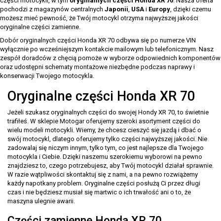
części motocykli, w tym
oryginalnych części Honda XR 70
. Nasza oferta
pochodzi z magazynów centralnych
Japonii
,
USA
i
Europy
, dzięki czemu
możesz mieć pewność, że Twój motocykl otrzyma najwyższej jakości
oryginalne części zamienne.
Dobór oryginalnych części Honda XR 70 odbywa się po numerze VIN
wyłącznie po wcześniejszym kontakcie mailowym lub telefonicznym. Nasz
zespół doradców z chęcią pomoże w wyborze odpowiednich komponentów
oraz udostępni schematy montażowe niezbędne podczas naprawy i
konserwacji Twojego motocykla.
Oryginalne części Honda XR 70
Jeżeli szukasz oryginalnych części do swojej Hondy XR 70, to świetnie
trafiłeś. W sklepie Motogar oferujemy szeroki asortyment części do
wielu modeli motocykli. Wiemy, że chcesz cieszyć się jazdą i dbać o
swój motocykl, dlatego oferujemy tylko części najwyższej jakości. Nie
zadowalaj się niczym innym, tylko tym, co jest najlepsze dla Twojego
motocykla i Ciebie. Dzięki naszemu szerokiemu wyborowi na pewno
znajdziesz to, czego potrzebujesz, aby Twój motocykl działał sprawnie.
W razie wątpliwości skontaktuj się z nami, a na pewno rozwiążemy
każdy napotkany problem. Oryginalne części posłużą Ci przez długi
czas i nie będziesz musiał się martwic o ich trwałość ani o to, że
maszyna ulegnie awarii.
Części zamienne Honda XR 70