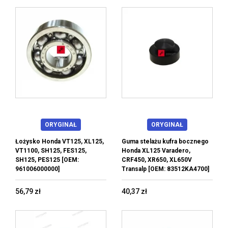
ORYGINAŁ
ORYGINAŁ
Łożysko Honda VT125, XL125,
Guma stelażu kufra bocznego
VT1100, SH125, FES125,
Honda XL125 Varadero,
SH125, PES125 [OEM:
CRF450, XR650, XL650V
961006000000]
Transalp [OEM: 83512KA4700]
56,79 zł
40,37 zł