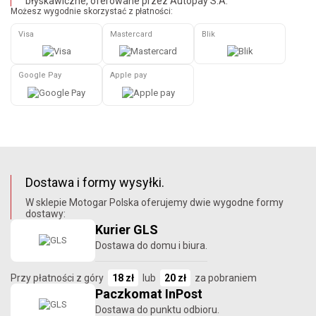
błyskawiczne, oferowane przez Autopay S.A.
Możesz wygodnie skorzystać z płatności:
Visa
Mastercard
Blik
Google Pay
Apple pay
Dostawa i formy wysyłki.
W sklepie Motogar Polska oferujemy dwie wygodne formy
dostawy:
Kurier GLS
Dostawa do domu i biura.
Przy płatności z góry
18 zł
lub
20 zł
za pobraniem
Paczkomat InPost
Dostawa do punktu odbioru.