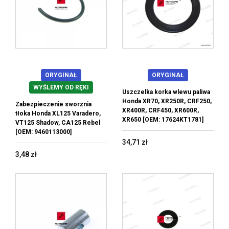
ORYGINAŁ
ORYGINAŁ
WYŚLEMY OD RĘKI
Uszczelka korka wlewu paliwa
Honda XR70, XR250R, CRF250,
Zabezpieczenie sworznia
XR400R, CRF450, XR600R,
tłoka Honda XL125 Varadero,
XR650 [OEM: 17624KT1781]
VT125 Shadow, CA125 Rebel
[OEM: 9460113000]
34,71 zł
3,48 zł