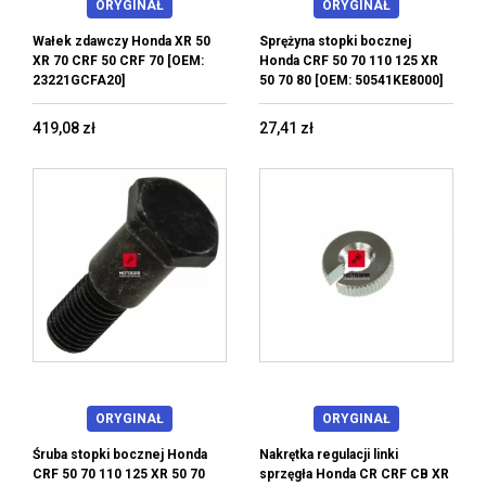
ORYGINAŁ
ORYGINAŁ
Wałek zdawczy Honda XR 50
Sprężyna stopki bocznej
XR 70 CRF 50 CRF 70 [OEM:
Honda CRF 50 70 110 125 XR
23221GCFA20]
50 70 80 [OEM: 50541KE8000]
419,08 zł
27,41 zł
ORYGINAŁ
ORYGINAŁ
Śruba stopki bocznej Honda
Nakrętka regulacji linki
CRF 50 70 110 125 XR 50 70
sprzęgła Honda CR CRF CB XR