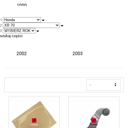
1999
1
2
3
szukaj części
2
2000
2001
2002
2003
--