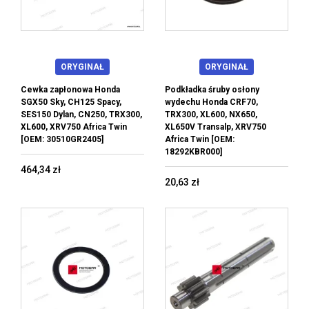
ORYGINAŁ
ORYGINAŁ
Cewka zapłonowa Honda
Podkładka śruby osłony
SGX50 Sky, CH125 Spacy,
wydechu Honda CRF70,
SES150 Dylan, CN250, TRX300,
TRX300, XL600, NX650,
XL600, XRV750 Africa Twin
XL650V Transalp, XRV750
[OEM: 30510GR2405]
Africa Twin [OEM:
18292KBR000]
464,34 zł
20,63 zł