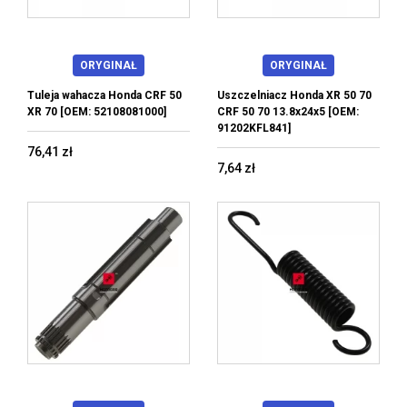
ORYGINAŁ
ORYGINAŁ
Tuleja wahacza Honda CRF 50
Uszczelniacz Honda XR 50 70
XR 70 [OEM: 52108081000]
CRF 50 70 13.8x24x5 [OEM:
91202KFL841]
76,41 zł
7,64 zł