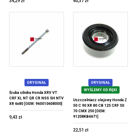
34,29 zł
40,37 zł
ORYGINAŁ
ORYGINAŁ
WYŚLEMY OD RĘKI
Śruba silnika Honda XRV VT
CRF XL NT QR CR NSS SH NTV
Uszczelniacz olejowy Honda Z
XR 6x80 [OEM: 960010608000]
50 C 90 XR 80 CB 125 CRF 50
70 CMX 250 [OEM:
91208KB4671]
9,43 zł
22,51 zł