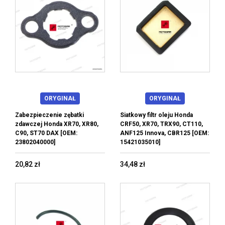
ORYGINAŁ
ORYGINAŁ
Zabezpieczenie zębatki
Siatkowy filtr oleju Honda
zdawczej Honda XR70, XR80,
CRF50, XR70, TRX90, CT110,
C90, ST70 DAX [OEM:
ANF125 Innova, CBR125 [OEM:
23802040000]
15421035010]
20,82 zł
34,48 zł