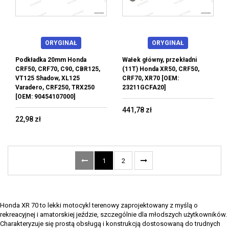
ORYGINAŁ
ORYGINAŁ
Podkładka 20mm Honda
Wałek główny, przekładni
CRF50, CRF70, C90, CBR125,
(11T) Honda XR50, CRF50,
VT125 Shadow, XL125
CRF70, XR70 [OEM:
Varadero, CRF250, TRX250
23211GCFA20]
[OEM: 90454107000]
441,78 zł
22,98 zł
1
2
Honda XR 70 to lekki motocykl terenowy zaprojektowany z myślą o
rekreacyjnej i amatorskiej jeździe, szczególnie dla młodszych użytkowników.
Charakteryzuje się prostą obsługą i konstrukcją dostosowaną do trudnych