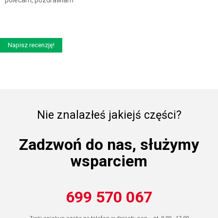
polecam, pozdrawiam
Napisz recenzję!
Nie znalazłeś jakiejś części?
Zadzwoń do nas, służymy
wsparciem
699 570 067