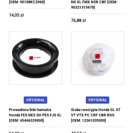
[OEM: 90108KC2960]
NX XL FMX NSR CBF [OEM:
90321315670]
14,05 zł
76,88 zł
ORYGINAŁ
ORYGINAŁ
Prowadnica linki hamulca
Śruba rewizyjna Honda GL ST
Honda FES NES SH PES FJS XL
VT VTX PC CRF CBR NSS
[OEM: 45466329000]
[OEM: 12361035000]