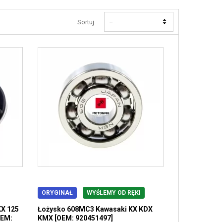
Sortuj
--
ORYGINAŁ
WYŚLEMY OD RĘKI
KX 125
Łożysko 608MC3 Kawasaki KX KDX
OEM:
KMX [OEM: 920451497]