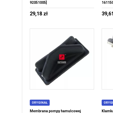
92051005]
161150
29,18 zł
39,61
ORYGINAŁ
ORYG
Membrana pompy hamulcowej
Klamka