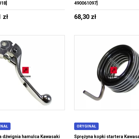
18]
490061097]
 zł
68,30 zł
INAŁ
ORYGINAŁ
 dźwignia hamulca Kawasaki
Sprężyna kopki startera Kawas