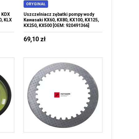
ORYGINAŁ
i KDX
Uszczelniacz zębatki pompy wody
0, KLX
Kawasaki KX60, KX80, KX100, KX125,
KX250, KX500 [OEM: 920491366]
69,10 zł