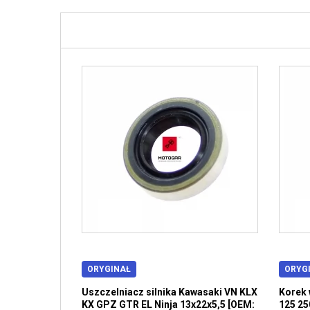
ORYGINAŁ
ORYG
Uszczelniacz silnika Kawasaki VN KLX
Korek 
KX GPZ GTR EL Ninja 13x22x5,5 [OEM:
125 25