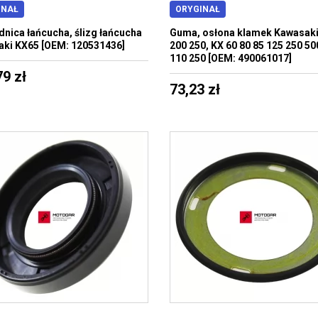
INAŁ
ORYGINAŁ
nica łańcucha, ślizg łańcucha
Guma, osłona klamek Kawasak
ki KX65 [OEM: 120531436]
200 250, KX 60 80 85 125 250 50
110 250 [OEM: 490061017]
79 zł
73,23 zł