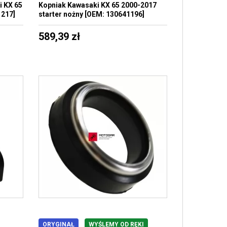
i KX 65
Kopniak Kawasaki KX 65 2000-2017
1217]
starter nożny [OEM: 130641196]
589,39 zł
ORYGINAŁ
WYŚLEMY OD RĘKI