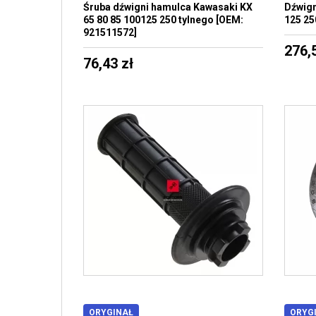
Śruba dźwigni hamulca Kawasaki KX
Dźwign
65 80 85 100125 250 tylnego [OEM:
125 25
921511572]
276,
76,43 zł
ORYGINAŁ
ORYG