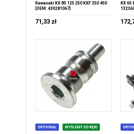
Kawasaki KX 85 125 250 KXF 250 450
KX 65 
[OEM: 430281067]
13236
71,33 zł
172,
ORYGINAŁ
WYŚLEMY OD RĘKI
ORYG