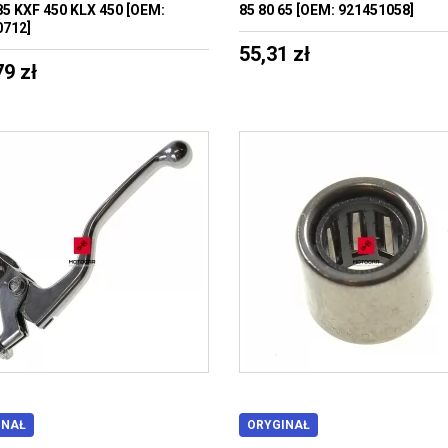
85 KXF 450 KLX 450 [OEM:
85 80 65 [OEM: 921451058]
0712]
55,31 zł
79 zł
INAŁ
ORYGINAŁ