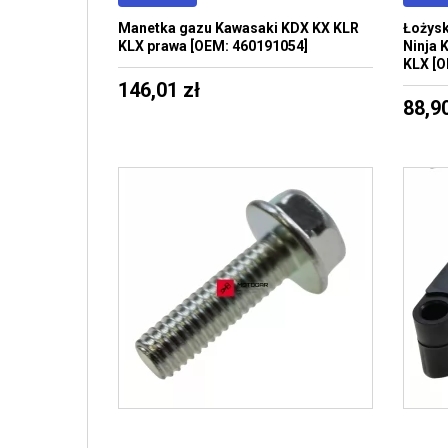
Manetka gazu Kawasaki KDX KX KLR
Łożysk
KLX prawa [OEM: 460191054]
Ninja 
KLX [O
146,01 zł
88,90