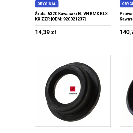
ORYGINAŁ
ORYG
Śruba 6X20 Kawasaki EL VN KMX KLX
Prowad
KX ZZR [OEM: 920021237]
Kawasa
14,39 zł
140,