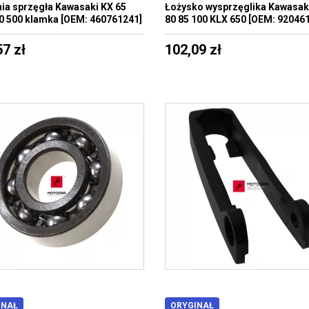
ia sprzęgła Kawasaki KX 65
Łożysko wysprzęglika Kawasak
0 500 klamka [OEM: 460761241]
80 85 100 KLX 650 [OEM: 92046
57 zł
102,09 zł
INAŁ
ORYGINAŁ