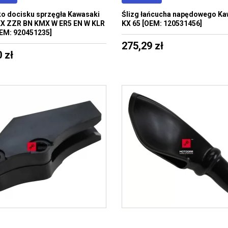
o docisku sprzęgła Kawasaki
Ślizg łańcucha napędowego Ka
KX ZZR BN KMX W ER5 EN W KLR
KX 65 [OEM: 120531456]
EM: 920451235]
275,29 zł
 zł