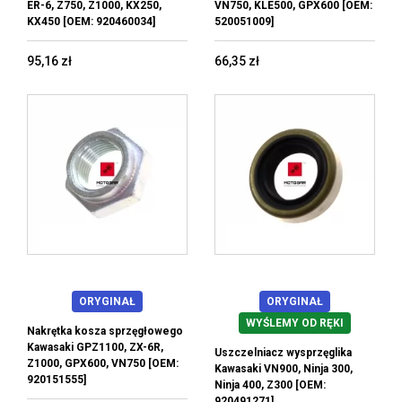
ER-6, Z750, Z1000, KX250,
VN750, KLE500, GPX600 [OEM:
KX450 [OEM: 920460034]
520051009]
95,16 zł
66,35 zł
ORYGINAŁ
ORYGINAŁ
WYŚLEMY OD RĘKI
Nakrętka kosza sprzęgłowego
Kawasaki GPZ1100, ZX-6R,
Uszczelniacz wysprzęglika
Z1000, GPX600, VN750 [OEM:
Kawasaki VN900, Ninja 300,
920151555]
Ninja 400, Z300 [OEM:
920491271]