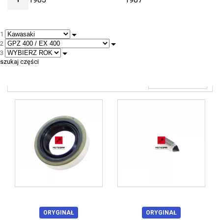
1988
1989
1
2
3
szukaj części
--
ORYGINAŁ
ORYGINAŁ