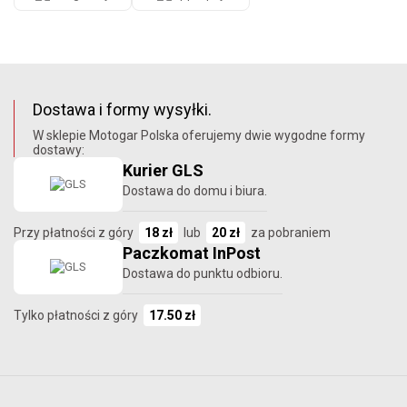
Dostawa i formy wysyłki.
W sklepie Motogar Polska oferujemy dwie wygodne formy
dostawy:
Kurier GLS
Dostawa do domu i biura.
Przy płatności z góry
18 zł
lub
20 zł
za pobraniem
Paczkomat InPost
Dostawa do punktu odbioru.
Tylko płatności z góry
17.50 zł