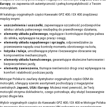
Europy
, co zapewnia ich autentyczność i pełną kompatybilność z Twoim
motocyklem.
W katalogu oryginalnych części Kawasaki GPZ 400 / EX 400 znajdziesz
między innymi:
uszczelnienia i uszczelki
, zapewniające szczelność podzespołów
silnika i układu paliwowego niezbędną do prawidłowego działania,
elementy układu paliwowego
, regulujące i kontrolujące dopływ paliwa
do silnika, wpływające na jego pracę i osiągi,
elementy układu napędowego i sprzęgła
, odpowiedzialne za
przeniesienie napędu oraz kontrolę momentu obrotowego na koła,
łożyska i tuleje
, umożliwiające płynne i bezawaryjne obracanie się
komponentów mechanicznych,
elementy układu hamulcowego
, gwarantujące skuteczne hamowanie i
bezpieczeństwo jazdy,
elementy zawieszenia
, tłumiące nierówności drogi oraz wpływające na
komfort i stabilność podczas jazdy.
Motogar Polska to zaufany dystrybutor oryginalnych części OEM do
motocykli, oferujący szeroki asortyment pochodzący z magazynów
centralnych
Japonii, USA i Europy
. Możesz mieć pewność, że Twój
motocykl otrzyma dokładnie to, czego potrzebuje, aby służyć bezawaryjnie
przez długie lata.
Wybór oryginalnych części do Kawasaki GPZ 400 / EX 400 w Motogar Polska
to gwarancja dopasowania po numerze VIN wyłącznie po wcześniejszym