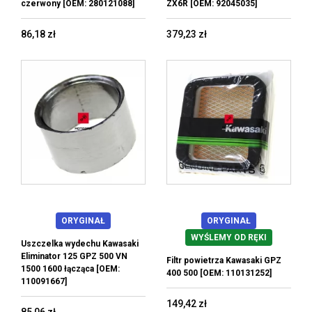
czerwony [OEM: 280121088]
ZX6R [OEM: 92045035]
86,18 zł
379,23 zł
ORYGINAŁ
ORYGINAŁ
WYŚLEMY OD RĘKI
Uszczelka wydechu Kawasaki
Eliminator 125 GPZ 500 VN
Filtr powietrza Kawasaki GPZ
1500 1600 łącząca [OEM:
400 500 [OEM: 110131252]
110091667]
149,42 zł