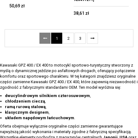
50,69 zł
38,61 zł
1
2
3
Kawasaki GPZ 400 / EX 400 to motocykl sportowo-turystyczny stworzony z
myślą o dynamicznej jeździe po asfaltowych drogach, oferujący połączenie
komfortu oraz sportowego charakteru. W tej kategorii znajdziesz oryginalne
części zamienne Kawasaki GPZ 400 / EX 400, które zapewnią niezawodność i
zgodność z fabrycznymi standardami OEM. Ten model wyróżnia się:
dwucylindrowym silnikiem czterosuwowym
,
chłodzeniem cieczą
,
ramą rurową stalową
,
klasycznym designem
,
układem napędowym łańcuchowym
.
Oferta obejmuje wyłącznie oryginalne części zamienne gwarantujące
najwyższą jakość wykonania i materiały zgodne z fabryczną specyfikacją.
Wszystkie elementy pochodzą z magazynów centralnych
Japonii
,
USA
oraz