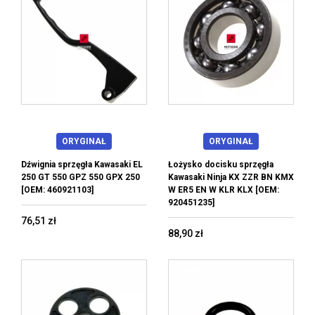
ORYGINAŁ
ORYGINAŁ
Dźwignia sprzęgła Kawasaki EL
Łożysko docisku sprzęgła
250 GT 550 GPZ 550 GPX 250
Kawasaki Ninja KX ZZR BN KMX
[OEM: 460921103]
W ER5 EN W KLR KLX [OEM:
920451235]
76,51 zł
88,90 zł