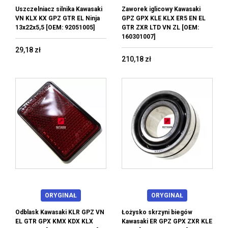
Uszczelniacz silnika Kawasaki
Zaworek iglicowy Kawasaki
VN KLX KX GPZ GTR EL Ninja
GPZ GPX KLE KLX ER5 EN EL
13x22x5,5 [OEM: 92051005]
GTR ZXR LTD VN ZL [OEM:
160301007]
29,18 zł
210,18 zł
ORYGINAŁ
ORYGINAŁ
Odblask Kawasaki KLR GPZ VN
Łożysko skrzyni biegów
EL GTR GPX KMX KDX KLX
Kawasaki ER GPZ GPX ZXR KLE