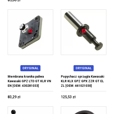
85,06 zł
ORYGINAŁ
ORYGINAŁ
Membrana kranika paliwa
Popychacz sprzęgła Kawasaki
Kawasaki GPZ LTD GT KLR VN
KLR KLX GPZ GPX ZZR GT EL
EN [OEM: 430281033]
ZL [OEM: 461021030]
83,29 zł
125,53 zł