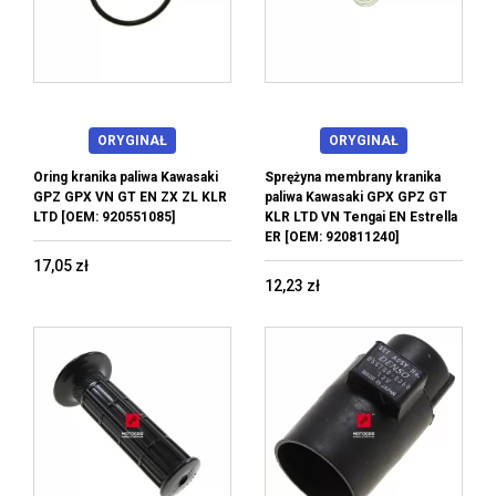
ORYGINAŁ
ORYGINAŁ
Oring kranika paliwa Kawasaki
Sprężyna membrany kranika
GPZ GPX VN GT EN ZX ZL KLR
paliwa Kawasaki GPX GPZ GT
LTD [OEM: 920551085]
KLR LTD VN Tengai EN Estrella
ER [OEM: 920811240]
17,05 zł
12,23 zł