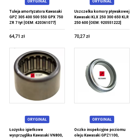
ORYGINAŁ
ORYGINAŁ
Tuleja amortyzatora Kawasaki
Uszczelka komory pływakowej
GPZ 305 400 500 550 GPX 750
Kawasaki KLX 250 300 650 KLR
ZR 7 tył [OEM: 420361077]
250 600 [OEM: 920551222]
64,71 zł
70,27 zł
ORYGINAŁ
ORYGINAŁ
Łożysko igiełkowe
Oczko inspekcyjne poziomu
wysprzęglika Kawasaki VN800,
oleju Kawasaki GPZ1100,