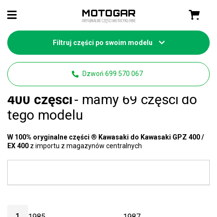
Filtruj części po swoim modelu
Strona główna
Części Kawasaki
Dzwoń 699 570 067
Kawasaki GPZ 400 / EX
400 części
- mamy 69 części do
tego modelu
W 100% oryginalne części
®
Kawasaki do Kawasaki GPZ 400 /
EX 400
z importu z magazynów centralnych
1
1985
1987