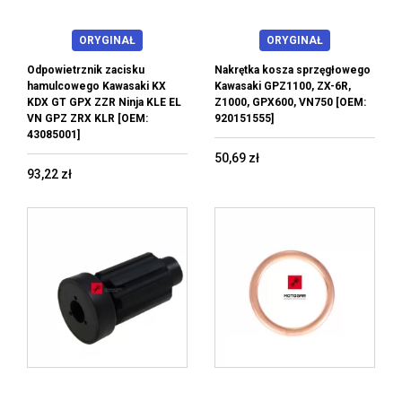
ORYGINAŁ
ORYGINAŁ
Odpowietrznik zacisku
Nakrętka kosza sprzęgłowego
hamulcowego Kawasaki KX
Kawasaki GPZ1100, ZX-6R,
KDX GT GPX ZZR Ninja KLE EL
Z1000, GPX600, VN750 [OEM:
VN GPZ ZRX KLR [OEM:
920151555]
43085001]
50,69 zł
93,22 zł