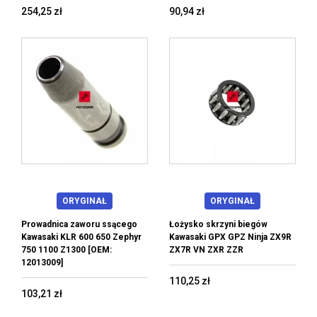
254,25 zł
90,94 zł
ORYGINAŁ
ORYGINAŁ
Prowadnica zaworu ssącego
Łożysko skrzyni biegów
Kawasaki KLR 600 650 Zephyr
Kawasaki GPX GPZ Ninja ZX9R
750 1100 Z1300 [OEM:
ZX7R VN ZXR ZZR
12013009]
110,25 zł
103,21 zł