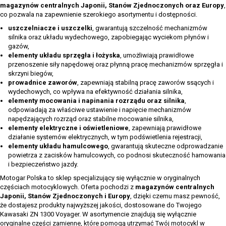
magazynów centralnych Japonii, Stanów Zjednoczonych oraz Europy
,
co pozwala na zapewnienie szerokiego asortymentu i dostępności.
uszczelniacze i uszczelki
, gwarantują szczelność mechanizmów
silnika oraz układu wydechowego, zapobiegając wyciekom płynów i
gazów,
elementy układu sprzęgła i łożyska
, umożliwiają prawidłowe
przenoszenie siły napędowej oraz płynną pracę mechanizmów sprzęgła i
skrzyni biegów,
prowadnice zaworów
, zapewniają stabilną pracę zaworów ssących i
wydechowych, co wpływa na efektywność działania silnika,
elementy mocowania i napinania rozrządu oraz silnika
,
odpowiadają za właściwe ustawienie i napięcie mechanizmów
napędzających rozrząd oraz stabilne mocowanie silnika,
elementy elektryczne i oświetleniowe
, zapewniają prawidłowe
działanie systemów elektrycznych, w tym podświetlenia rejestracji,
elementy układu hamulcowego
, gwarantują skuteczne odprowadzanie
powietrza z zacisków hamulcowych, co podnosi skuteczność hamowania
i bezpieczeństwo jazdy.
Motogar Polska to sklep specjalizujący się wyłącznie w oryginalnych
częściach motocyklowych. Oferta pochodzi z
magazynów centralnych
Japonii, Stanów Zjednoczonych i Europy
, dzięki czemu masz pewność,
że dostajesz produkty najwyższej jakości, dostosowane do Twojego
Kawasaki ZN 1300 Voyager. W asortymencie znajdują się wyłącznie
oryginalne części zamienne, które pomogą utrzymać Twój motocykl w