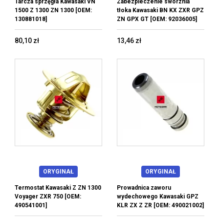
Tarcza sprzęgła Kawasaki VN
Zabezpieczenie sworznia
1500 Z 1300 ZN 1300 [OEM:
tłoka Kawasaki BN KX ZXR GPZ
130881018]
ZN GPX GT [OEM: 92036005]
80,10 zł
13,46 zł
ORYGINAŁ
ORYGINAŁ
Termostat Kawasaki Z ZN 1300
Prowadnica zaworu
Voyager ZXR 750 [OEM:
wydechowego Kawasaki GPZ
490541001]
KLR ZX Z ZR [OEM: 490021002]