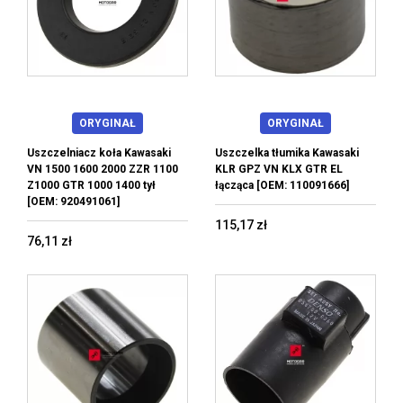
ORYGINAŁ
ORYGINAŁ
Uszczelniacz koła Kawasaki
Uszczelka tłumika Kawasaki
VN 1500 1600 2000 ZZR 1100
KLR GPZ VN KLX GTR EL
Z1000 GTR 1000 1400 tył
łącząca [OEM: 110091666]
[OEM: 920491061]
115,17 zł
76,11 zł