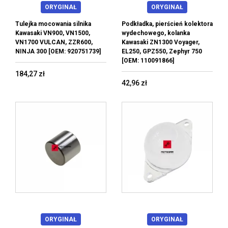
ORYGINAŁ
ORYGINAŁ
Tulejka mocowania silnika
Podkładka, pierścień kolektora
Kawasaki VN900, VN1500,
wydechowego, kolanka
VN1700 VULCAN, ZZR600,
Kawasaki ZN1300 Voyager,
NINJA 300 [OEM: 920751739]
EL250, GPZ550, Zephyr 750
[OEM: 110091866]
184,27 zł
42,96 zł
ORYGINAŁ
ORYGINAŁ