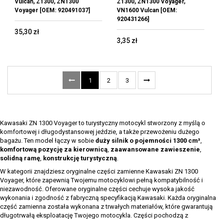
Vulcan, Z1300, ZN1300
Z1300, ZN1300 Voyager,
Voyager [OEM: 920491037]
VN1600 Vulcan [OEM:
920431266]
35,30 zł
3,35 zł
1
2
3
Kawasaki ZN 1300 Voyager to turystyczny motocykl stworzony z myślą o
komfortowej i długodystansowej jeździe, a także przewożeniu dużego
bagażu. Ten model łączy w sobie
duży silnik o pojemności 1300 cm³
,
komfortową pozycję za kierownicą
,
zaawansowane zawieszenie
,
solidną ramę
,
konstrukcję turystyczną
.
W kategorii znajdziesz oryginalne części zamienne Kawasaki ZN 1300
Voyager, które zapewnią Twojemu motocyklowi pełną kompatybilność i
niezawodność. Oferowane oryginalne części cechuje wysoka jakość
wykonania i zgodność z fabryczną specyfikacją Kawasaki. Każda oryginalna
część zamienna została wykonana z trwałych materiałów, które gwarantują
długotrwałą eksploatację Twojego motocykla. Części pochodzą z