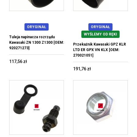
ORYGINAŁ
ORYGINAŁ
WYŚLEMY OD RĘKI
Tuleja napinacza rozrządu
Kawasaki ZN 1300 Z1300 [OEM:
Przekaźnik Kawasaki GPZ KLR
920271273]
LTD ER GPX VN KLX [OEM:
270021051]
117,56 zł
191,76 zł