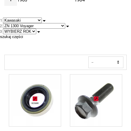
1985
1986
1
2
1987
1988
3
szukaj części
--