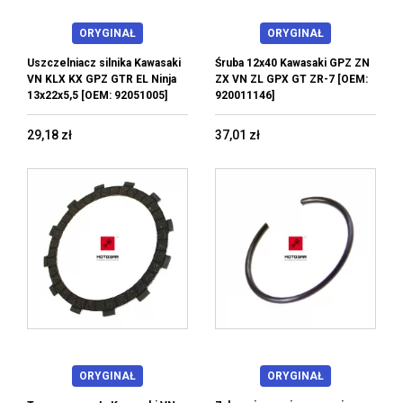
ORYGINAŁ
ORYGINAŁ
Uszczelniacz silnika Kawasaki
Śruba 12x40 Kawasaki GPZ ZN
VN KLX KX GPZ GTR EL Ninja
ZX VN ZL GPX GT ZR-7 [OEM:
13x22x5,5 [OEM: 92051005]
920011146]
29,18 zł
37,01 zł
ORYGINAŁ
ORYGINAŁ