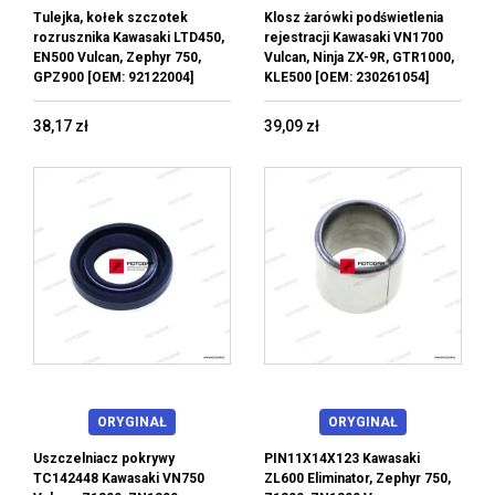
Tulejka, kołek szczotek
Klosz żarówki podświetlenia
rozrusznika Kawasaki LTD450,
rejestracji Kawasaki VN1700
EN500 Vulcan, Zephyr 750,
Vulcan, Ninja ZX-9R, GTR1000,
GPZ900 [OEM: 92122004]
KLE500 [OEM: 230261054]
38,17 zł
39,09 zł
ORYGINAŁ
ORYGINAŁ
Uszczelniacz pokrywy
PIN11X14X123 Kawasaki
TC142448 Kawasaki VN750
ZL600 Eliminator, Zephyr 750,