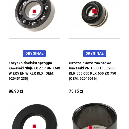
ORYGINAŁ
ORYGINAŁ
Łożysko docisku sprzęgła
Uszczelniacze zaworowe
Kawasaki Ninja KX ZZR BN KMX
Kawasaki VN 1500 1600 2000
W ER5 EN W KLR KLX [OEM:
KLR 500 650 KLX 650 ZX 750
920451235]
[OEM: 92049016]
88,90 zł
75,15 zł