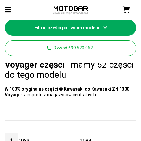
Filtruj części po swoim modelu
Strona główna
Części Kawasaki
Dzwoń 699 570 067
Kawasaki ZN 1300
Voyager części
- mamy 52 części
do tego modelu
W 100% oryginalne części
®
Kawasaki do Kawasaki ZN 1300
Voyager
z importu z magazynów centralnych
1
1983
1984