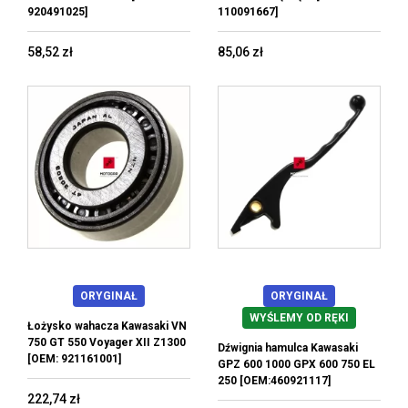
920491025]
110091667]
58,52 zł
85,06 zł
ORYGINAŁ
ORYGINAŁ
WYŚLEMY OD RĘKI
Łożysko wahacza Kawasaki VN
750 GT 550 Voyager XII Z1300
Dźwignia hamulca Kawasaki
[OEM: 921161001]
GPZ 600 1000 GPX 600 750 EL
250 [OEM:460921117]
222,74 zł