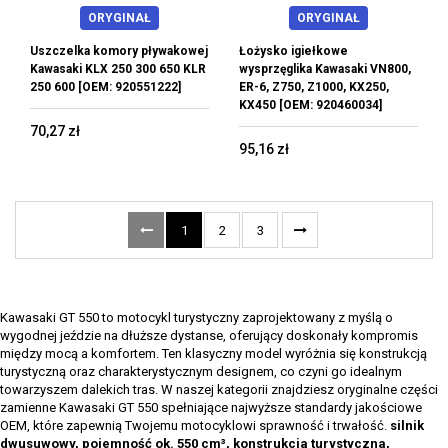
ORYGINAŁ
ORYGINAŁ
Uszczelka komory pływakowej
Łożysko igiełkowe
Kawasaki KLX 250 300 650 KLR
wysprzęglika Kawasaki VN800,
250 600 [OEM: 920551222]
ER-6, Z750, Z1000, KX250,
KX450 [OEM: 920460034]
70,27 zł
95,16 zł
1
2
3
Kawasaki GT 550 to motocykl turystyczny zaprojektowany z myślą o
wygodnej jeździe na dłuższe dystanse, oferujący doskonały kompromis
między mocą a komfortem. Ten klasyczny model wyróżnia się konstrukcją
turystyczną oraz charakterystycznym designem, co czyni go idealnym
towarzyszem dalekich tras. W naszej kategorii znajdziesz oryginalne części
zamienne Kawasaki GT 550 spełniające najwyższe standardy jakościowe
OEM, które zapewnią Twojemu motocyklowi sprawność i trwałość.
silnik
dwusuwowy, pojemność ok. 550 cm³, konstrukcja turystyczna,