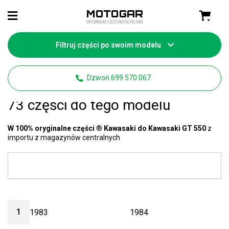
Filtruj części po swoim modelu
Strona główna
Części Kawasaki
Dzwoń 699 570 067
Kawasaki GT 550 części
- mamy
73 części do tego modelu
W 100% oryginalne części
®
Kawasaki do Kawasaki GT 550
z
importu z magazynów centralnych
1
1983
1984