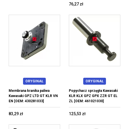
76,27 zł
ORYGINAŁ
ORYGINAŁ
Membrana kranika paliwa
Popychacz sprzęgła Kawasaki
Kawasaki GPZ LTD GT KLR VN
KLR KLX GPZ GPX ZZR GT EL
EN [OEM: 430281033]
ZL [OEM: 461021030]
83,29 zł
125,53 zł