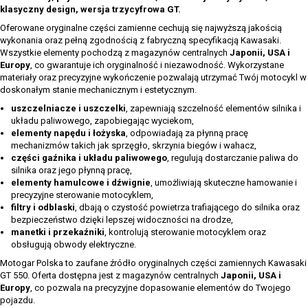
klasyczny design, wersja trzycyfrowa GT.
Oferowane oryginalne części zamienne cechują się najwyższą jakością
wykonania oraz pełną zgodnością z fabryczną specyfikacją Kawasaki.
Wszystkie elementy pochodzą z magazynów centralnych
Japonii, USA i
Europy
, co gwarantuje ich oryginalność i niezawodność. Wykorzystane
materiały oraz precyzyjne wykończenie pozwalają utrzymać Twój motocykl w
doskonałym stanie mechanicznym i estetycznym.
uszczelniacze i uszczelki
, zapewniają szczelność elementów silnika i
układu paliwowego, zapobiegając wyciekom,
elementy napędu i łożyska
, odpowiadają za płynną pracę
mechanizmów takich jak sprzęgło, skrzynia biegów i wahacz,
części gaźnika i układu paliwowego
, regulują dostarczanie paliwa do
silnika oraz jego płynną pracę,
elementy hamulcowe i dźwignie
, umożliwiają skuteczne hamowanie i
precyzyjne sterowanie motocyklem,
filtry i odblaski
, dbają o czystość powietrza trafiającego do silnika oraz
bezpieczeństwo dzięki lepszej widoczności na drodze,
manetki i przekaźniki
, kontrolują sterowanie motocyklem oraz
obsługują obwody elektryczne.
Motogar Polska to zaufane źródło oryginalnych części zamiennych Kawasaki
GT 550. Oferta dostępna jest z magazynów centralnych
Japonii, USA i
Europy
, co pozwala na precyzyjne dopasowanie elementów do Twojego
pojazdu.