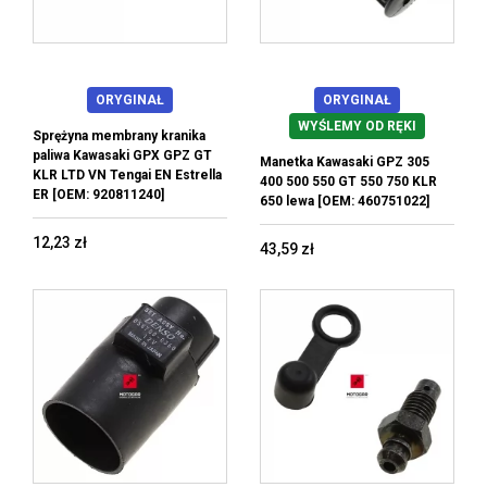
ORYGINAŁ
ORYGINAŁ
WYŚLEMY OD RĘKI
Sprężyna membrany kranika
paliwa Kawasaki GPX GPZ GT
Manetka Kawasaki GPZ 305
KLR LTD VN Tengai EN Estrella
400 500 550 GT 550 750 KLR
ER [OEM: 920811240]
650 lewa [OEM: 460751022]
12,23 zł
43,59 zł