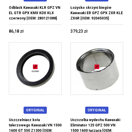
Odblask Kawasaki KLR GPZ VN
Łożysko skrzyni biegów
EL GTR GPX KMX KDX KLX
Kawasaki ER GPZ GPX ZXR KLE
czerwony [OEM: 280121088]
ZX6R [OEM: 92045035]
86,18 zł
379,23 zł
ORYGINAŁ
ORYGINAŁ
Uszczelniacz koła
Uszczelka wydechu Kawasaki
talerzowego Kawasaki VN 1500
Eliminator 125 GPZ 500 VN
1600 GT 550 Z1300 [OEM:
1500 1600 łącząca [OEM: