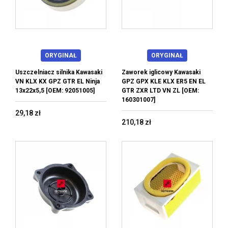
ORYGINAŁ
ORYGINAŁ
Uszczelniacz silnika Kawasaki
Zaworek iglicowy Kawasaki
VN KLX KX GPZ GTR EL Ninja
GPZ GPX KLE KLX ER5 EN EL
13x22x5,5 [OEM: 92051005]
GTR ZXR LTD VN ZL [OEM:
160301007]
29,18 zł
210,18 zł