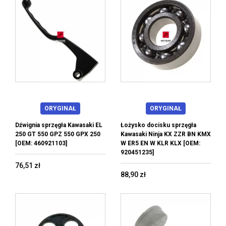
ORYGINAŁ
ORYGINAŁ
Dźwignia sprzęgła Kawasaki EL
Łożysko docisku sprzęgła
250 GT 550 GPZ 550 GPX 250
Kawasaki Ninja KX ZZR BN KMX
[OEM: 460921103]
W ER5 EN W KLR KLX [OEM:
920451235]
76,51 zł
88,90 zł