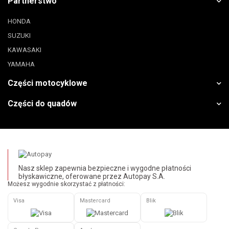
Partnerstwo
HONDA
SUZUKI
KAWASAKI
YAMAHA
Części motocyklowe
Części do quadów
Nasz sklep zapewnia bezpieczne i wygodne płatności
błyskawiczne, oferowane przez Autopay S.A.
Możesz wygodnie skorzystać z płatności:
Visa
Mastercard
Blik