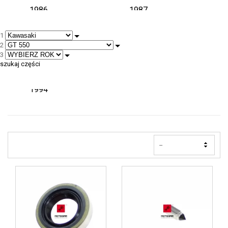
1986
1987
1
1988
1989
2
3
1991
1993
szukaj części
1994
--