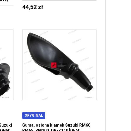
44,52 zł
ORYGINAŁ
Suzuki
Guma, osłona klamek Suzuki RM60,
[OEM:
RM65, RM100, DR-Z110 [OEM: