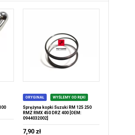
ORYGINAŁ
WYŚLEMY OD RĘKI
100
Sprężyna kopki Suzuki RM 125 250
RMZ RMX 450 DRZ 400 [OEM:
0944032002]
7,90 zł