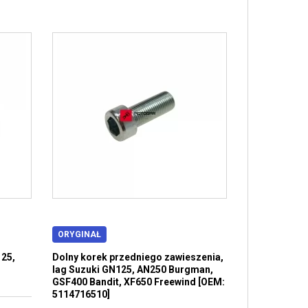
ORYGINAŁ
125,
Dolny korek przedniego zawieszenia,
lag Suzuki GN125, AN250 Burgman,
GSF400 Bandit, XF650 Freewind [OEM:
5114716510]