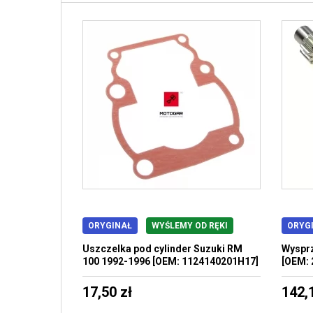
ORYGINAŁ
WYŚLEMY OD RĘKI
ORYG
Uszczelka pod cylinder Suzuki RM
Wysprz
100 1992-1996 [OEM: 1124140201H17]
[OEM: 
17,50 zł
142,