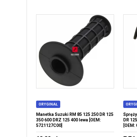
ORYGINAŁ
ORYG
Manetka Suzuki RM 85 125 250 DR 125
Spręży
350 600 DRZ 125 400 lewa [OEM:
DR 125
5721127C00]
[OEM: 