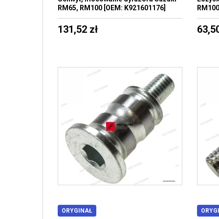
RM65, RM100 [OEM: K921601176]
RM100
131,52 zł
63,50
ORYGINAŁ
ORYG