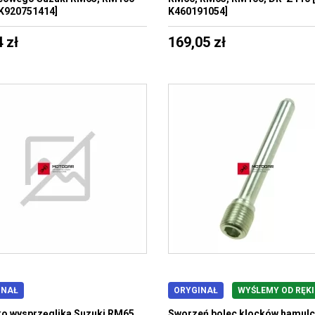
K920751414]
K460191054]
 zł
169,05 zł
INAŁ
ORYGINAŁ
WYŚLEMY OD RĘKI
o wysprzęglika Suzuki RM65,
Sworzeń bolec klocków hamul