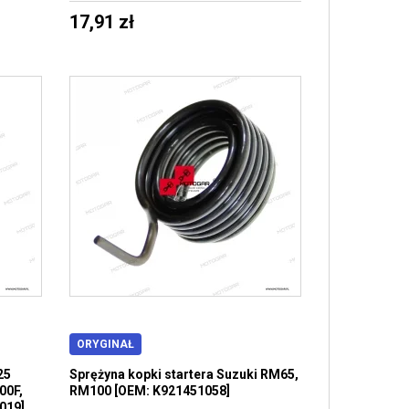
17,91 zł
ORYGINAŁ
25
Sprężyna kopki startera Suzuki RM65,
00F,
RM100 [OEM: K921451058]
019]