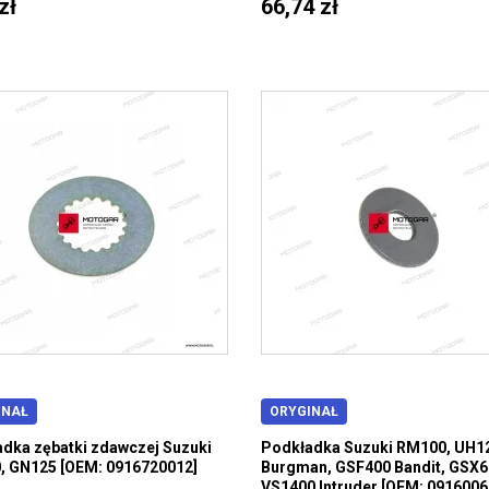
zł
66,74 zł
INAŁ
ORYGINAŁ
dka zębatki zdawczej Suzuki
Podkładka Suzuki RM100, UH1
 GN125 [OEM: 0916720012]
Burgman, GSF400 Bandit, GSX6
VS1400 Intruder [OEM: 0916006