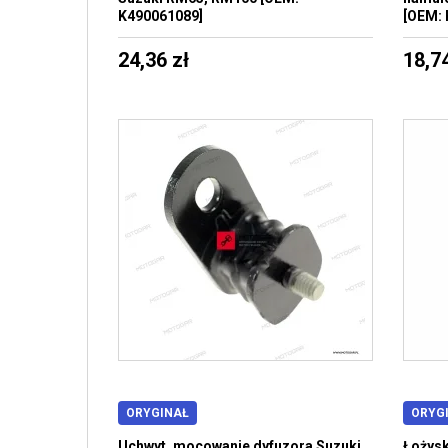
K490061089]
[OEM: 
24,36 zł
18,74
ORYGINAŁ
ORYG
Uchwyt, mocowanie dyfuzora Suzuki
Łożysk