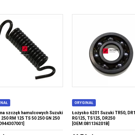
INAŁ
ORYGINAŁ
na szczęk hamulcowych Suzuki
Łożysko 6201 Suzuki TR50, DR
 250 RM 125 TS 50 250 GN 250
RG125, TS125, DR250
0944307001]
[OEM:081136201B]