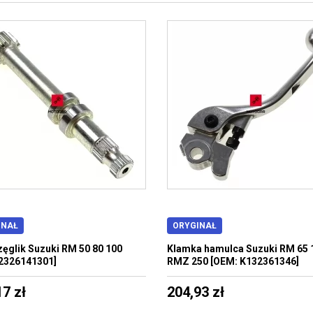
INAŁ
ORYGINAŁ
ęglik Suzuki RM 50 80 100
Klamka hamulca Suzuki RM 65 
2326141301]
RMZ 250 [OEM: K132361346]
17 zł
204,93 zł