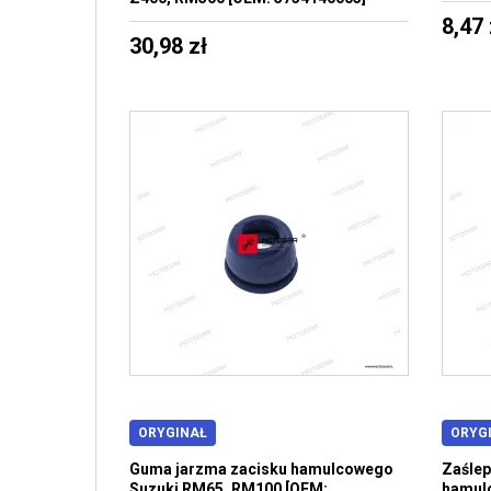
8,47 
30,98 zł
ORYGINAŁ
ORYG
Guma jarzma zacisku hamulcowego
Zaślep
Suzuki RM65, RM100 [OEM:
hamul