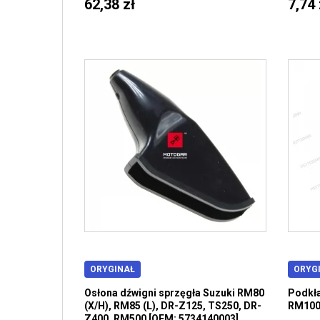
62,38 zł
7,74 
ORYGINAŁ
ORYG
Osłona dźwigni sprzęgła Suzuki RM80
Podkła
(X/H), RM85 (L), DR-Z125, TS250, DR-
RM100,
Z400, RM500 [OEM: 5734140003]