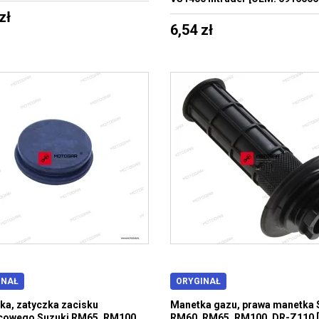
zł
6,54 zł
INAŁ
ORYGINAŁ
ka, zatyczka zacisku
Manetka gazu, prawa manetka 
cowego Suzuki RM65, RM100
RM60, RM65, RM100, DR-Z110 