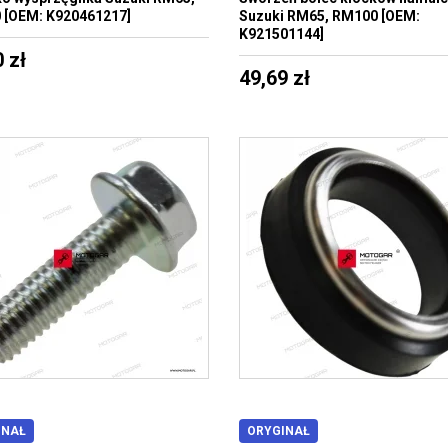
 [OEM: K920461217]
Suzuki RM65, RM100 [OEM:
K921501144]
 zł
49,69 zł
INAŁ
ORYGINAŁ