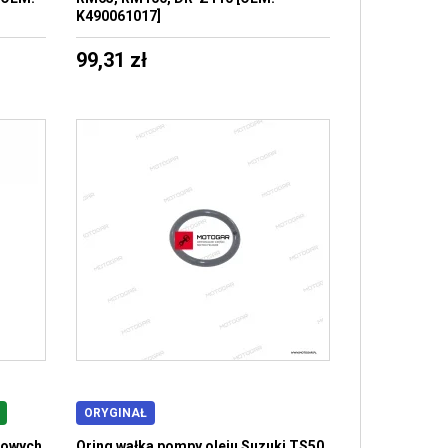
K490061017]
99,31 zł
ORYGINAŁ
cowych
Oring wałka pompy oleju Suzuki TS50,