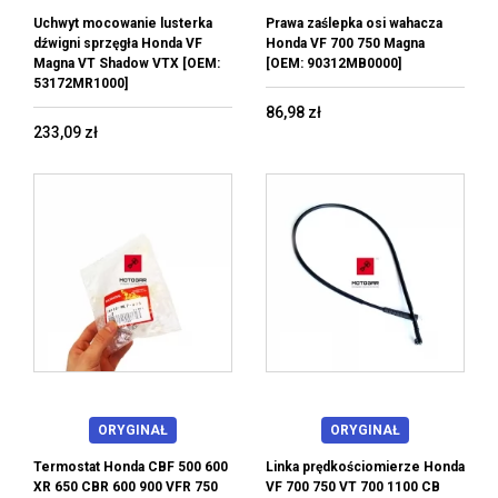
Uchwyt mocowanie lusterka
Prawa zaślepka osi wahacza
dźwigni sprzęgła Honda VF
Honda VF 700 750 Magna
Magna VT Shadow VTX [OEM:
[OEM: 90312MB0000]
53172MR1000]
86,98 zł
233,09 zł
ORYGINAŁ
ORYGINAŁ
Termostat Honda CBF 500 600
Linka prędkościomierze Honda
XR 650 CBR 600 900 VFR 750
VF 700 750 VT 700 1100 CB