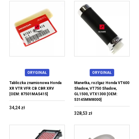
ORYGINAŁ
ORYGINAŁ
Tabliczka znamionowa Honda
Manetka, rozlgaz Honda VT600
XR VTR VFR CB CBR XRV
Shadow, VT750 Shadow,
[OEM: 87501MAS415]
GL1500, VTX1300 [OEM:
53145MM8000]
34,24 zł
328,53 zł