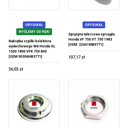
ORYGINAŁ
ORYGINAŁ
WYŚLEMY OD RĘKI
Sprężyna talerzowa sprzęgła
Honda VF 750 VT 750 1983
Nakrętka szpilki kolektora
[OEM: 22441MB0771]
wydechowego M6 Honda GL
1500 1800 VFR 750 800
[OEM:90304HB3771]
107,17 zł
36,03 zł