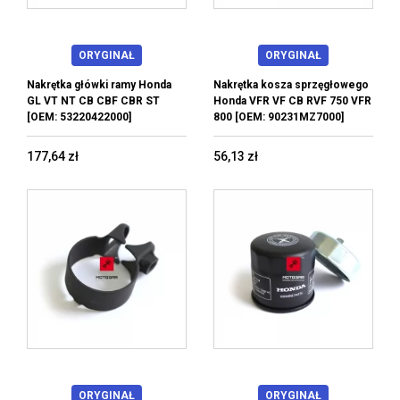
ORYGINAŁ
ORYGINAŁ
Nakrętka główki ramy Honda
Nakrętka kosza sprzęgłowego
GL VT NT CB CBF CBR ST
Honda VFR VF CB RVF 750 VFR
[OEM: 53220422000]
800 [OEM: 90231MZ7000]
177,64 zł
56,13 zł
ORYGINAŁ
ORYGINAŁ