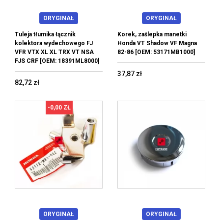
ORYGINAŁ
ORYGINAŁ
Tuleja tłumika łącznik
Korek, zaślepka manetki
kolektora wydechowego FJ
Honda VT Shadow VF Magna
VFR VTX XL XL TRX VT NSA
82-86 [OEM: 53171MB1000]
FJS CRF [OEM: 18391ML8000]
37,87 zł
82,72 zł
-0,00 ZŁ
ORYGINAŁ
ORYGINAŁ