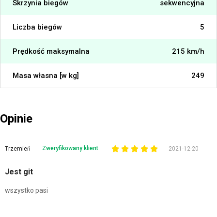
Skrzynia biegów
sekwencyjna
Liczba biegów
5
Prędkość maksymalna
215 km/h
Masa własna [w kg]
249
Opinie
Zweryfikowany klient
Trzemień
2021-12-20
Jest git
wszystko pasi