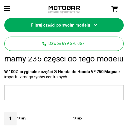
Filtruj części po swoim modelu
Strona główna
Części motocyklowe Honda
Dzwoń 699 570 067
Honda VF 750 Magna części
-
mamy 235 części do tego modelu
W 100% oryginalne części
®
Honda do Honda VF 750 Magna
z
importu z magazynów centralnych
1
1982
1983