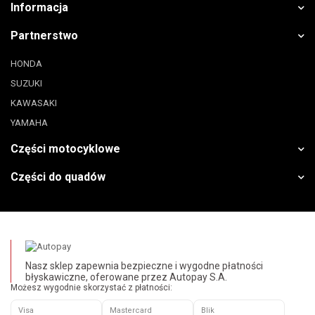
Informacja
Partnerstwo
HONDA
SUZUKI
KAWASAKI
YAMAHA
Części motocyklowe
Części do quadów
Nasz sklep zapewnia bezpieczne i wygodne płatności
błyskawiczne, oferowane przez Autopay S.A.
Możesz wygodnie skorzystać z płatności:
Visa
Mastercard
Blik