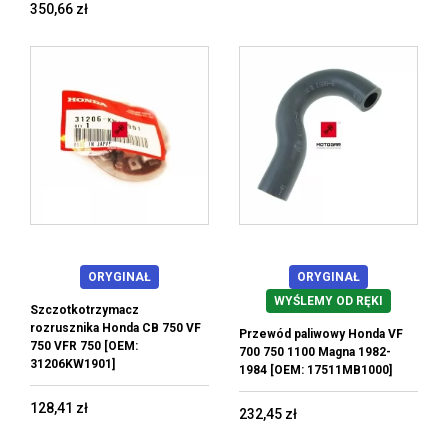
350,66 zł
ORYGINAŁ
ORYGINAŁ
WYŚLEMY OD RĘKI
Szczotkotrzymacz
rozrusznika Honda CB 750 VF
Przewód paliwowy Honda VF
750 VFR 750 [OEM:
700 750 1100 Magna 1982-
31206KW1901]
1984 [OEM: 17511MB1000]
128,41 zł
232,45 zł