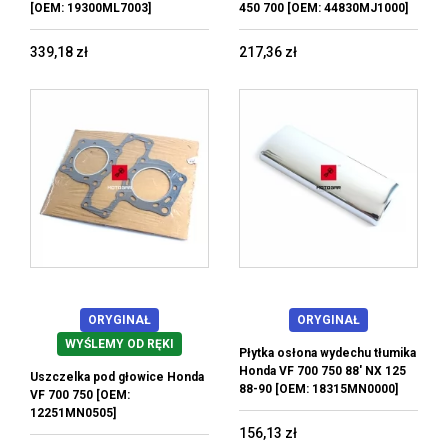
[OEM: 19300ML7003]
450 700 [OEM: 44830MJ1000]
339,18 zł
217,36 zł
ORYGINAŁ
ORYGINAŁ
WYŚLEMY OD RĘKI
Płytka osłona wydechu tłumika
Honda VF 700 750 88' NX 125
Uszczelka pod głowice Honda
88-90 [OEM: 18315MN0000]
VF 700 750 [OEM:
12251MN0505]
156,13 zł