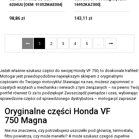
6204UU [OEM: 91052MAE004]
16952KAZ000]
98,86 zł
143,11 zł
1
2
3
4
5
...
Jeżeli właśnie szukasz części do swojej Hondy VF 750, to doskonale trafiłeś!
Motogar jest prawdopodobnie największym sklepem z oryginalnymi
częściami do Twojego motocyklu! Stawiając na nas, możesz zapomnieć o
częstych wizytach u mechanika i nerwach z tym związanych – na pewno Twój
portfel również Ci za to podziękuje! Zaoszczędź pieniądze i czas, wybierając
sprawdzone części od sprawdzonego dystrybutora – motogar.pl zaprasza!
Oryginalne części Honda VF
750 Magna
Nie ma znaczenia, czy potrzebujesz uszczelki pod głowicę, termostatu,
filtru powietrza, czy może manetki? A może szukasz czegoś zupełnie