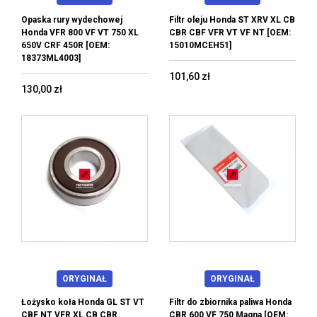
Opaska rury wydechowej
Filtr oleju Honda ST XRV XL CB
Honda VFR 800 VF VT 750 XL
CBR CBF VFR VT VF NT [OEM:
650V CRF 450R [OEM:
15010MCEH51]
18373ML4003]
101,60 zł
130,00 zł
ORYGINAŁ
ORYGINAŁ
Łożysko koła Honda GL ST VT
Filtr do zbiornika paliwa Honda
CBF NT VFR XL CB CBR
CBR 600 VF 750 Magna [OEM: