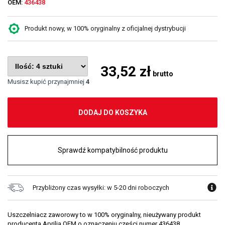
OEM:
436438
Produkt nowy, w 100% oryginalny z oficjalnej dystrybucji
33,52 zł
brutto
Musisz kupić przynajmniej
4
DODAJ DO KOSZYKA
Sprawdź kompatybilność produktu
Przybliżony czas wysyłki: w 5-20 dni roboczych
Uszczelniacz zaworowy to w 100% oryginalny, nieużywany produkt
producenta Aprilia OEM o oznaczeniu części numer 436438.