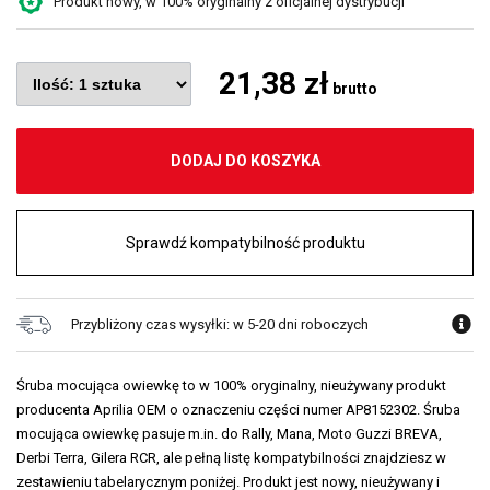
Produkt nowy, w 100% oryginalny z oficjalnej dystrybucji
21,38 zł
brutto
DODAJ DO KOSZYKA
Sprawdź kompatybilność produktu
Przybliżony czas wysyłki: w 5-20 dni roboczych
Śruba mocująca owiewkę to w 100% oryginalny, nieużywany produkt
producenta Aprilia OEM o oznaczeniu części numer AP8152302. Śruba
mocująca owiewkę pasuje m.in. do Rally, Mana, Moto Guzzi BREVA,
Derbi Terra, Gilera RCR, ale pełną listę kompatybilności znajdziesz w
zestawieniu tabelarycznym poniżej. Produkt jest nowy, nieużywany i