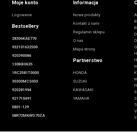
Moje konto
Informacja
C
Logowanie
Nowe produkty
A
B
Kontakt z nami
Bestsellery
B
Regulamin sklepu
D
28306KAE770
O nas
D
932101632500
G
Mapa strony
H
920390086
Partnerstwo
H
130BB0635
I
1RC2581T0000
HONDA
K
M
30300MCS003
SUZUKI
P
920281994
KAWASAKI
S
921710491
YAMAHA
S
T
0801-129
V
08R72MKWD70ZA
Y