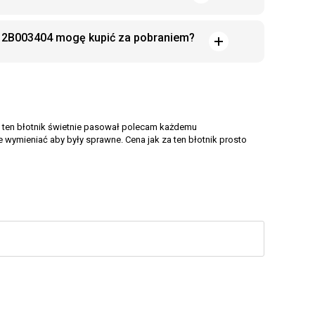
ia 2B003404 mogę kupić za pobraniem?
017 ten błotnik świetnie pasował polecam każdemu
e wymieniać aby były sprawne. Cena jak za ten błotnik prosto