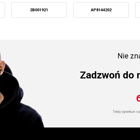
2B001921
AP8144202
Nie zna
Zadzwoń do 
Twój opiekun cze