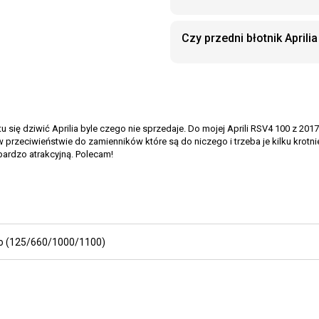
Czy przedni błotnik April
 tu się dziwić Aprilia byle czego nie sprzedaje. Do mojej Aprili RSV4 100 z 2
przeciwieństwie do zamienników które są do niczego i trzeba je kilku krotni
ardzo atrakcyjną. Polecam!
o (125/660/1000/1100)