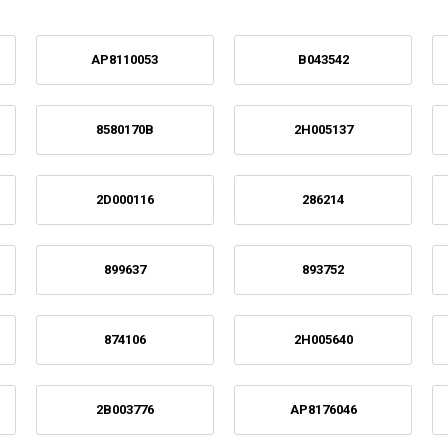
AP8110053
B043542
8580170B
2H005137
2D000116
286214
899637
893752
874106
2H005640
2B003776
AP8176046