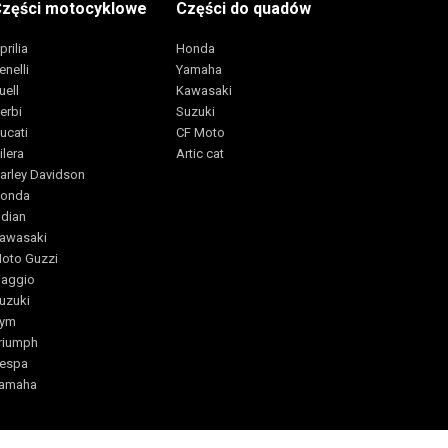
zęści motocyklowe
Części do quadów
prilia
Honda
enelli
Yamaha
uell
Kawasaki
erbi
Suzuki
ucati
CF Moto
ilera
Artic cat
arley Davidson
onda
ndian
awasaki
oto Guzzi
iaggio
uzuki
ym
riumph
espa
amaha