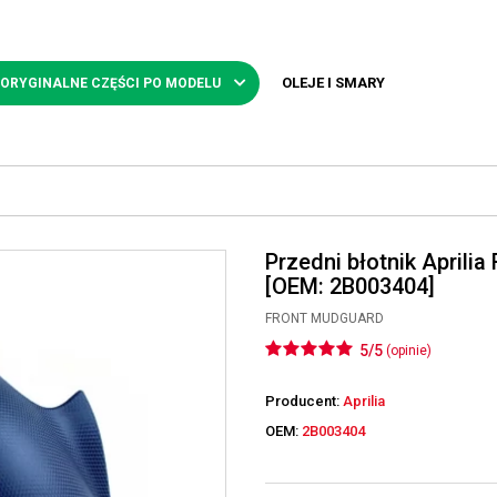
OLEJE I SMARY
 ORYGINALNE CZĘŚCI PO MODELU
Przedni błotnik Aprili
[OEM: 2B003404]
FRONT MUDGUARD
5/5
(opinie)
Producent:
Aprilia
OEM:
2B003404