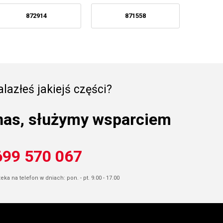
872914
871558
lazłeś jakiejś części?
nas, służymy wsparciem
699 570 067
ka na telefon w dniach: pon. - pt. 9.00 - 17.00