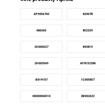
AP0956745
82907R
486363
852239
2H005637
893819
2H003549
AP8152286
B019107
1C005857
00000004510
2B002422