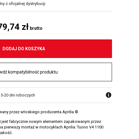
y z oficjalnej dystrybucji
79,74 zł
brutto
DODAJ DO KOSZYKA
wdź kompatybilność produktu
w 5-20 dni roboczych
wany przez włoskiego producenta Aprilia ®.
04 jest fabrycznie nowym elementem zapakowanym przez
na pierwszy montaż w motocyklach Aprilia: Tuono V4 1100
jakość.