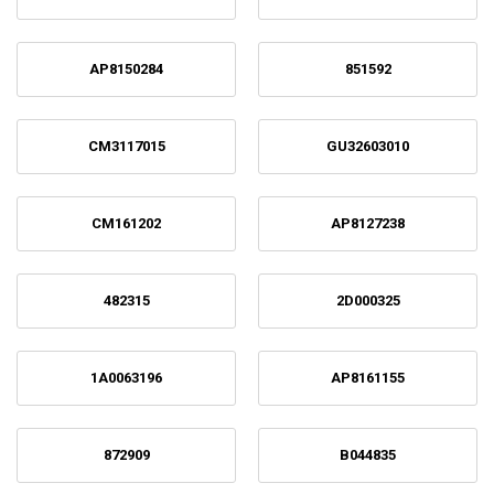
AP8150284
851592
CM3117015
GU32603010
CM161202
AP8127238
482315
2D000325
1A0063196
AP8161155
872909
B044835