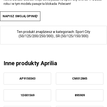
roku i w tym modelu pasuje ta blokada. Polecam!
NAPISZ SWOJĄ OPINIĘ!
Ten produkt znajdziesz w kategoriach:
Sport City
(50/125/200/250/300)
,
SR (50/125/150/300)
Inne produkty Aprilia
AP9150343
CM012845
1D001569
895909