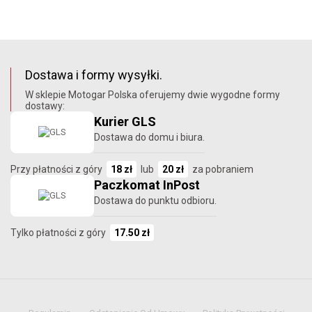
Dostawa i formy wysyłki.
W sklepie Motogar Polska oferujemy dwie wygodne formy
dostawy:
Kurier GLS
Dostawa do domu i biura.
Przy płatności z góry
18 zł
lub
20 zł
za pobraniem
Paczkomat InPost
Dostawa do punktu odbioru.
Tylko płatności z góry
17.50 zł