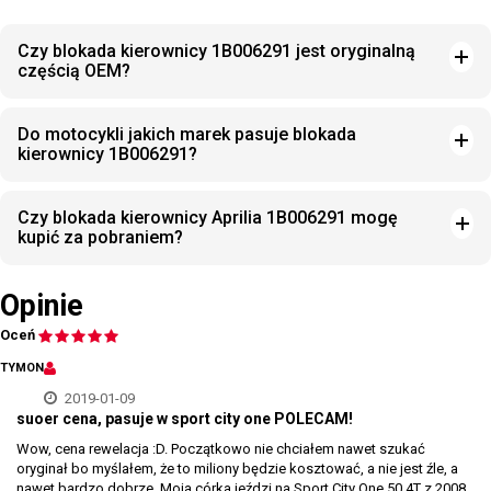
Czy blokada kierownicy 1B006291 jest oryginalną
częścią OEM?
Do motocykli jakich marek pasuje blokada
kierownicy 1B006291?
Czy blokada kierownicy Aprilia 1B006291 mogę
kupić za pobraniem?
Opinie
Oceń
TYMON
2019-01-09
suoer cena, pasuje w sport city one POLECAM!
Wow, cena rewelacja :D. Początkowo nie chciałem nawet szukać
oryginał bo myślałem, że to miliony będzie kosztować, a nie jest źle, a
nawet bardzo dobrze. Moja córka jeździ na Sport City One 50 4T z 2008