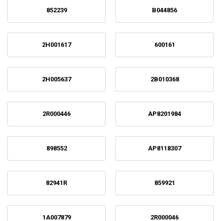
852239
B044856
2H001617
600161
2H005637
2B010368
2R000446
AP8201984
898552
AP8118307
82941R
859921
1A007879
2R000046