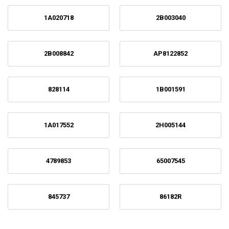
1A020718
2B003040
2B008842
AP8122852
828114
1B001591
1A017552
2H005144
4789853
65007545
845737
86182R