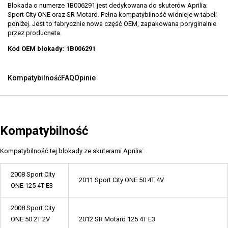
Blokada o numerze 1B006291 jest dedykowana do skuterów Aprilia:
Sport City ONE oraz SR Motard. Pełna kompatybilność widnieje w tabeli
poniżej. Jest to fabrycznie nowa część OEM, zapakowana poryginalnie
przez producneta.
Kod OEM blokady: 1B006291
Kompatybilność
FAQ
Opinie
Kompatybilność
Kompatybilność tej blokady ze skuterami Aprilia:
2008 Sport City
2011 Sport City ONE 50 4T 4V
ONE 125 4T E3
2008 Sport City
ONE 50 2T 2V
2012 SR Motard 125 4T E3