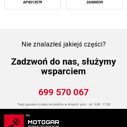
AP8213579
2A000539
Nie znalazłeś jakiejś części?
Zadzwoń do nas, służymy
wsparciem
699 570 067
Twój opiekun czeka na telefon w dniach: pon. - pt. 9.00 - 17.00