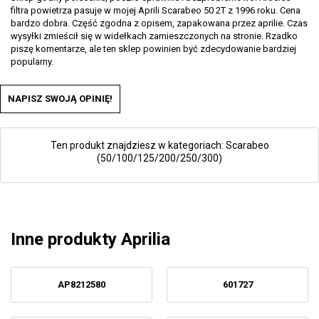
filtra powietrza pasuje w mojej Aprili Scarabeo 50 2T z 1996 roku. Cena
bardzo dobra. Część zgodna z opisem, zapakowana przez aprilie. Czas
wysyłki zmieścił się w widełkach zamieszczonych na stronie. Rzadko
piszę komentarze, ale ten sklep powinien być zdecydowanie bardziej
popularny.
NAPISZ SWOJĄ OPINIĘ!
Ten produkt znajdziesz w kategoriach:
Scarabeo
(50/100/125/200/250/300)
Inne produkty Aprilia
AP8212580
601727