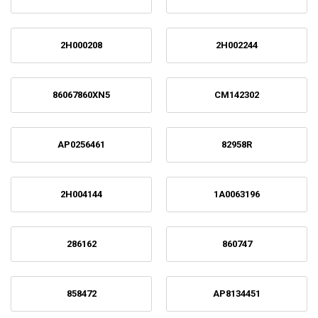
2H000208
2H002244
86067860XN5
CM142302
AP0256461
82958R
2H004144
1A0063196
286162
860747
858472
AP8134451