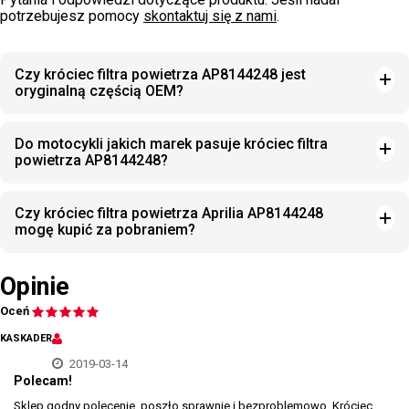
potrzebujesz pomocy
skontaktuj się z nami
.
Czy króciec filtra powietrza AP8144248 jest
oryginalną częścią OEM?
Do motocykli jakich marek pasuje króciec filtra
powietrza AP8144248?
Czy króciec filtra powietrza Aprilia AP8144248
mogę kupić za pobraniem?
Opinie
Oceń
KASKADER
2019-03-14
Polecam!
Sklep godny polecenie, poszło sprawnie i bezproblemowo. Króciec