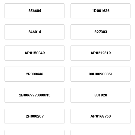
856604
1D001636
846014
827303
AP8150049
AP8212819
2R000446
00H00900351
2B006997000XN5
831920
2H000207
AP8168760