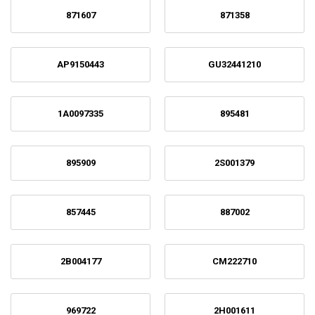
871607
871358
AP9150443
GU32441210
1A0097335
895481
895909
2S001379
857445
887002
2B004177
CM222710
969722
2H001611