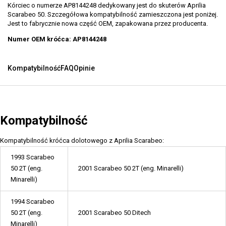
Kórciec o numerze AP8144248 dedykowany jest do skuterów Aprilia
Scarabeo 50. Szczegółowa kompatybilność zamieszczona jest poniżej.
Jest to fabrycznie nowa część OEM, zapakowana przez producenta.
Numer OEM króćca: AP8144248
Kompatybilność
FAQ
Opinie
Kompatybilność
Kompatybilność króćca dolotowego z Aprilia Scarabeo:
1993 Scarabeo
50 2T (eng.
2001 Scarabeo 50 2T (eng. Minarelli)
Minarelli)
1994 Scarabeo
50 2T (eng.
2001 Scarabeo 50 Ditech
Minarelli)