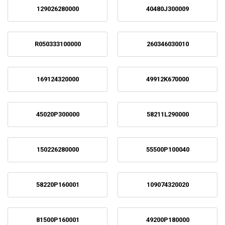
129026280000
40480J300009
R050333100000
260346030010
169124320000
49912K670000
45020P300000
58211L290000
150226280000
55500P100040
58220P160001
109074320020
81500P160001
49200P180000