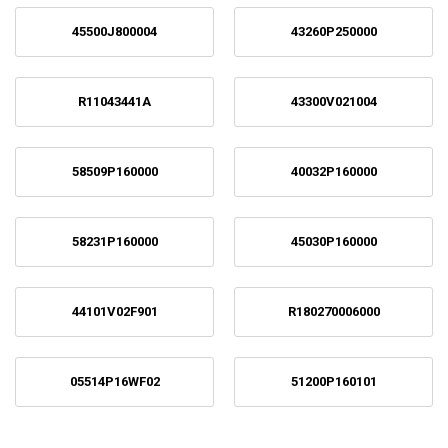
45500J800004
43260P250000
R11043441A
43300V021004
58509P160000
40032P160000
58231P160000
45030P160000
44101V02F901
R180270006000
05514P16WF02
51200P160101