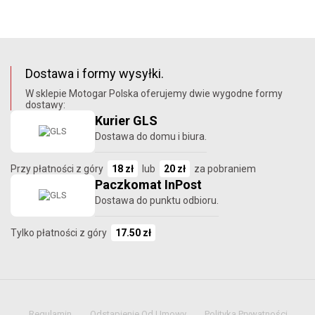
Dostawa i formy wysyłki.
W sklepie Motogar Polska oferujemy dwie wygodne formy
dostawy:
Kurier GLS
Dostawa do domu i biura.
Przy płatności z góry
18 zł
lub
20 zł
za pobraniem
Paczkomat InPost
Dostawa do punktu odbioru.
Tylko płatności z góry
17.50 zł
Regulamin
Odstąpienie Od Umowy
Polityka Prywatności