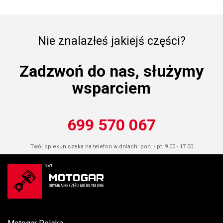
Nie znalazłeś jakiejś części?
Zadzwoń do nas, służymy
wsparciem
699 570 067
Twój opiekun czeka na telefon w dniach: pon. - pt. 9.00 - 17.00