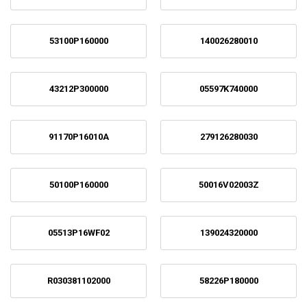
53100P160000
140026280010
43212P300000
05597K740000
91170P16010A
279126280030
50100P160000
50016V02003Z
05513P16WF02
139024320000
R030381102000
58226P180000