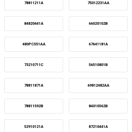
78811211A
75012231AA
84820441A
66020102B
480PC551AA
67641181A
73210711C
56510801B
78811871A
69812482AA
78811592B
84010562B
52910121A
87210441A