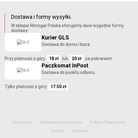
Dostawa i formy wysyłki.
W sklepie Motogar Polska oferujemy dwie wygodne formy
dostawy:
Kurier GLS
Dostawa do domu i biura.
Przy płatności z góry
18 zł
lub
20 zł
za pobraniem
Paczkomat InPost
Dostawa do punktu odbioru.
Tylko płatności z góry
17.50 zł
Regulamin
Odstąpienie Od Umowy
Polityka Prywatności
Kontakt
Dostawa