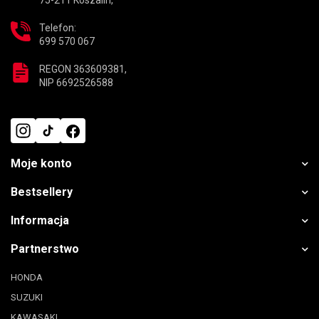
75-211 Koszalin,
Telefon:
699 570 067
REGON 363609381,
NIP 6692526588
Moje konto
Bestsellery
Informacja
Partnerstwo
HONDA
SUZUKI
KAWASAKI