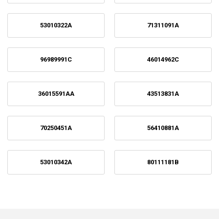
53010322A
71311091A
96989991C
46014962C
36015591AA
43513831A
70250451A
56410881A
53010342A
80111181B