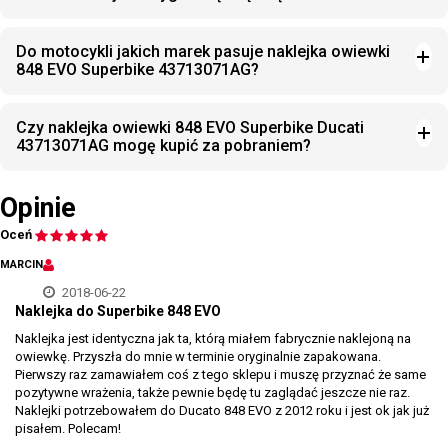
Do motocykli jakich marek pasuje naklejka owiewki
848 EVO Superbike 43713071AG?
Czy naklejka owiewki 848 EVO Superbike Ducati
43713071AG mogę kupić za pobraniem?
Opinie
Oceń
MARCIN
2018-06-22
Naklejka do Superbike 848 EVO
Naklejka jest identyczna jak ta, którą miałem fabrycznie naklejoną na
owiewkę. Przyszła do mnie w terminie oryginalnie zapakowana.
Pierwszy raz zamawiałem coś z tego sklepu i muszę przyznać że same
pozytywne wrażenia, także pewnie będę tu zaglądać jeszcze nie raz.
Naklejki potrzebowałem do Ducato 848 EVO z 2012 roku i jest ok jak już
pisałem. Polecam!