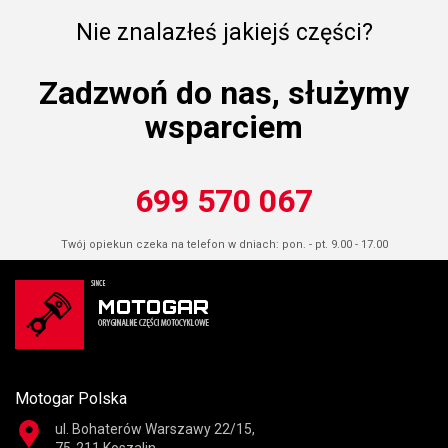
Nie znalazłeś jakiejś części?
Zadzwoń do nas, służymy
wsparciem
699 570 067
Twój opiekun czeka na telefon w dniach: pon. - pt. 9.00 - 17.00
Motogar Polska
ul. Bohaterów Warszawy 22/15,