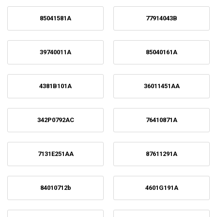
85041581A
77914043B
39740011A
85040161A
4381B101A
36011451AA
342P0792AC
76410871A
7131E251AA
87611291A
84010712b
4601G191A