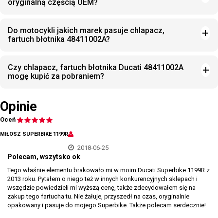
oryginalną częścią OEM?
Do motocykli jakich marek pasuje chlapacz,
fartuch błotnika 48411002A?
Czy chlapacz, fartuch błotnika Ducati 48411002A
mogę kupić za pobraniem?
Opinie
Oceń
MIŁOSZ SUPERBIKE 1199R
2018-06-25
Polecam, wszytsko ok
Tego właśnie elementu brakowało mi w moim Ducati Superbike 1199R z
2013 roku. Pytałem o niego też w innych konkurencyjnych sklepach i
wszędzie powiedzieli mi wyższą cenę, także zdecydowałem się na
zakup tego fartucha tu. Nie żałuje, przyszedł na czas, oryginalnie
opakowany i pasuje do mojego Superbike. Także polecam serdecznie!