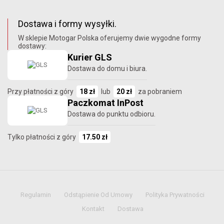
Dostawa i formy wysyłki.
W sklepie Motogar Polska oferujemy dwie wygodne formy
dostawy:
Kurier GLS
Dostawa do domu i biura.
Przy płatności z góry
18 zł
lub
20 zł
za pobraniem
Paczkomat InPost
Dostawa do punktu odbioru.
Tylko płatności z góry
17.50 zł
Regulamin
Odstąpienie Od Umowy
Polityka Prywatności
Kontakt
Dostawa