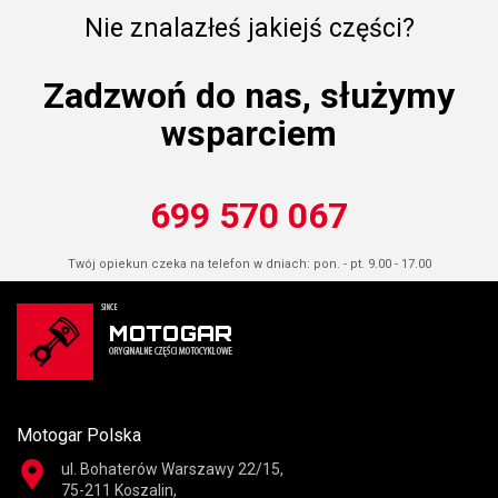
Nie znalazłeś jakiejś części?
Zadzwoń do nas, służymy
wsparciem
699 570 067
Twój opiekun czeka na telefon w dniach: pon. - pt. 9.00 - 17.00
Motogar Polska
ul. Bohaterów Warszawy 22/15,
75-211 Koszalin,