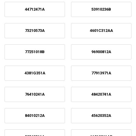
44712471A
53910236B
73210573A
4601C312AA
77251018B
96900812A
4381G351A
77913971A
76410241A
48420741A
84010212A
45620352A