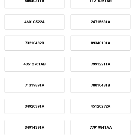
58540311A
11210261AB
4601C522A
24715631A
73210482B
89340101A
43512761AB
79912211A
71319891A
70010481B
34920391A
45120272A
34914391A
77919841AA