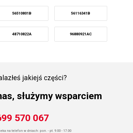
56510801B
56116341B
48710822A
96880921AC
lazłeś jakiejś części?
nas, służymy wsparciem
699 570 067
ka na telefon w dniach: pon. - pt. 9.00 - 17.00