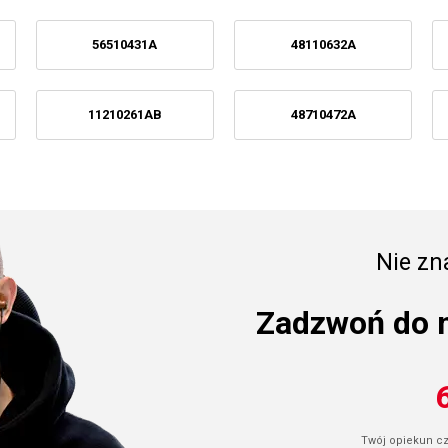
56510431A
48110632A
11210261AB
48710472A
Nie zna
Zadzwoń do 
Twój opiekun cze