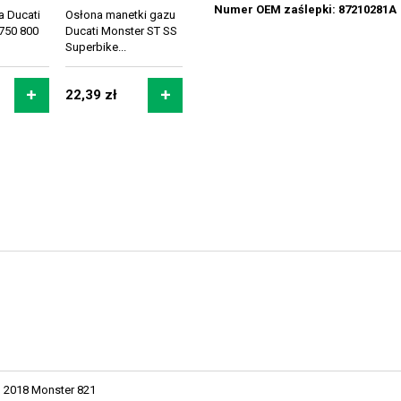
Numer OEM zaślepki: 87210281A
za Ducati
Osłona manetki gazu
750 800
Ducati Monster ST SS
Superbike...
22,39 zł
2018 Monster 821