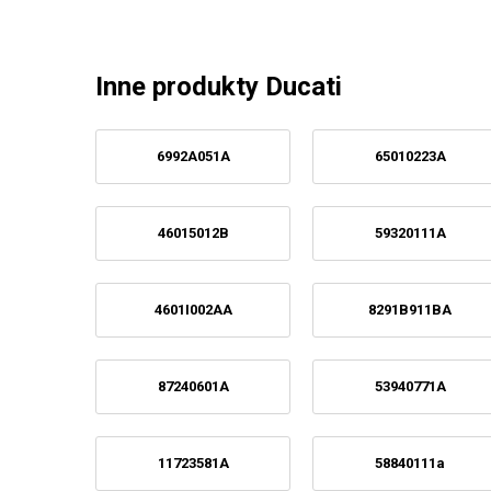
Inne produkty Ducati
6992A051A
65010223A
46015012B
59320111A
4601I002AA
8291B911BA
87240601A
53940771A
11723581A
58840111a