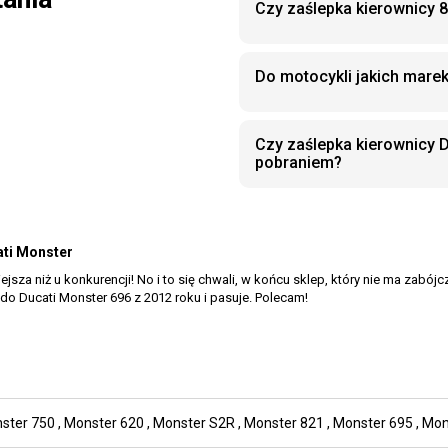
Czy zaślepka kierownicy 
Do motocykli jakich mare
Czy zaślepka kierownicy 
pobraniem?
ati Monster
sza niż u konkurencji! No i to się chwali, w końcu sklep, który nie ma zabój
o Ducati Monster 696 z 2012 roku i pasuje. Polecam!
ster 750
,
Monster 620
,
Monster S2R
,
Monster 821
,
Monster 695
,
Mon