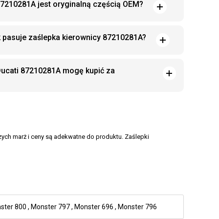
87210281A jest oryginalną częścią OEM?
k pasuje zaślepka kierownicy 87210281A?
Ducati 87210281A mogę kupić za
czych marż i ceny są adekwatne do produktu. Zaślepki
ster 800
,
Monster 797
,
Monster 696
,
Monster 796