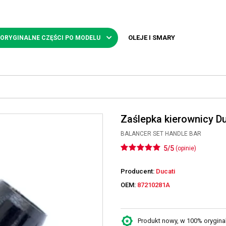
OLEJE I SMARY
 ORYGINALNE CZĘŚCI PO MODELU
Zaślepka kierownicy D
BALANCER SET HANDLE BAR
5/5
(opinie)
Producent:
Ducati
OEM:
87210281A
Produkt nowy, w 100% oryginaln