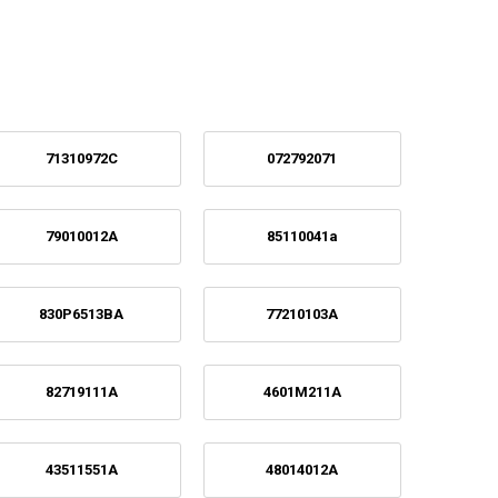
71310972C
072792071
79010012A
85110041a
830P6513BA
77210103A
82719111A
4601M211A
43511551A
48014012A