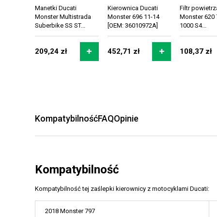
Manetki Ducati
Kierownica Ducati
Filtr powietr
Monster Multistrada
Monster 696 11-14
Monster 620 
Suberbike SS ST...
[OEM: 36010972A]
1000 S4...
209,24 zł
452,71 zł
108,37 zł
Kompatybilność
FAQ
Opinie
Kompatybilność
Kompatybilność tej zaślepki kierownicy z motocyklami Ducati:
2018 Monster 797