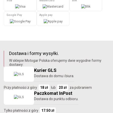
Visa
Mastercard
Blik
Google Pay
Apple pay
Dostawa i formy wysyłki.
W sklepie Motogar Polska oferujemy dwie wygodne formy
dostawy:
Kurier GLS
Dostawa do domu i biura.
Przy płatności z góry
18 zł
lub
20 zł
za pobraniem
Paczkomat InPost
Dostawa do punktu odbioru.
Tylko płatności z góry
17.50 zł