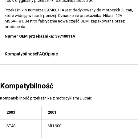
100% oryginalny przekaźnik rozrusznika Ducati ®.
Przekażnik o numerze 39740011A jest dedykowany do motocykli Ducati,
które widniją w tabeli poniżej. Oznaczenie przekaźnika: Hitach 12V
MS5A-181. Jest to fabrycznie nowa część OEM, zapakowana przez
producenta.
Numer OEM przekaźnika: 39740011A
Kompatybilność
FAQ
Opinie
Kompatybilność
Kompatybilność przekaźnika z motocyklami Ducati:
2003
2001
ST4S
MH 900