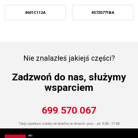
4601C112A
45720771BA
Nie znalazłeś jakiejś części?
Zadzwoń do nas, służymy
wsparciem
699 570 067
Twój opiekun czeka na telefon w dniach: pon. - pt. 9.00 - 17.00