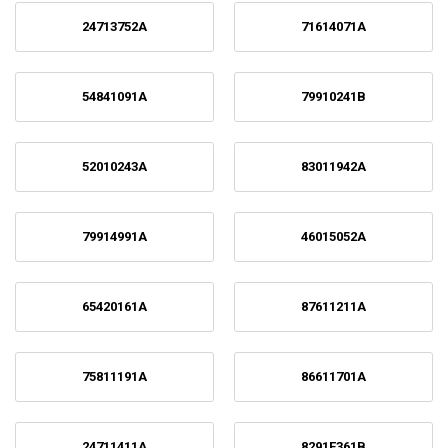
24713752A
71614071A
54841091A
79910241B
52010243A
83011942A
79914991A
46015052A
65420161A
87611211A
75811191A
86611701A
24711411A
8291F361B