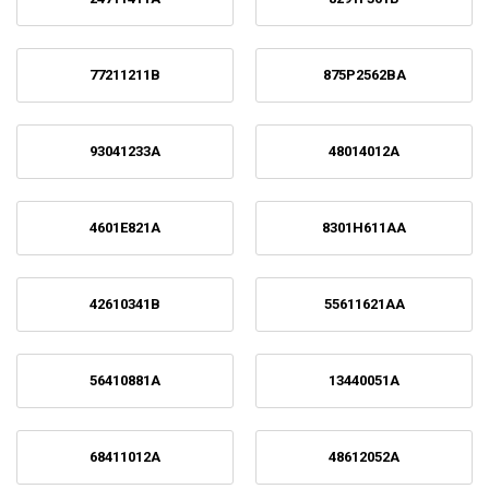
77211211B
875P2562BA
93041233A
48014012A
4601E821A
8301H611AA
42610341B
55611621AA
56410881A
13440051A
68411012A
48612052A