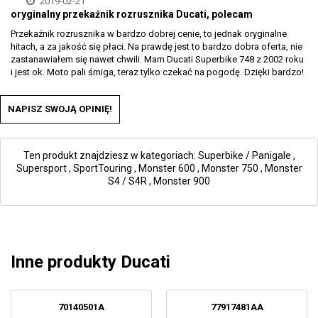
2019-02-21
oryginalny przekaźnik rozrusznika Ducati, polecam
Przekaźnik rozrusznika w bardzo dobrej cenie, to jednak oryginalne
hitach, a za jakość się płaci. Na prawdę jest to bardzo dobra oferta, nie
zastanawiałem się nawet chwili. Mam Ducati Superbike 748 z 2002 roku
i jest ok. Moto pali śmiga, teraz tylko czekać na pogodę. Dzięki bardzo!
NAPISZ SWOJĄ OPINIĘ!
Ten produkt znajdziesz w kategoriach:
Superbike / Panigale
,
Supersport
,
SportTouring
,
Monster 600
,
Monster 750
,
Monster
S4 / S4R
,
Monster 900
Inne produkty Ducati
70140501A
77917481AA