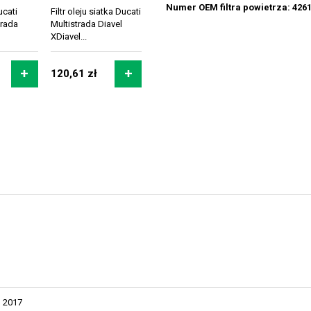
Numer OEM filtra powietrza: 426
ucati
Filtr oleju siatka Ducati
trada
Multistrada Diavel
XDiavel...
120,61 zł
2017