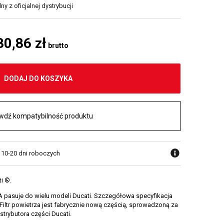
y z oficjalnej dystrybucji
80,86 zł
brutto
DODAJ DO KOSZYKA
wdź kompatybilność produktu
w 10-20 dni roboczych
ti ®.
A pasuje do wielu modeli Ducati. Szczegółowa specyfikacja
 Filtr powietrza jest fabrycznie nową częścią, sprowadzoną za
rybutora części Ducati.