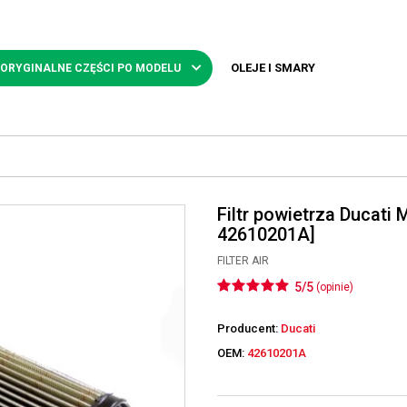
OLEJE I SMARY
 ORYGINALNE CZĘŚCI PO MODELU
Filtr powietrza Ducati 
42610201A]
FILTER AIR
5/5
(opinie)
Producent:
Ducati
OEM:
42610201A