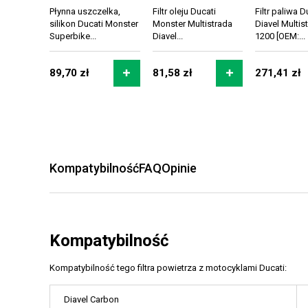
Płynna uszczelka,
Filtr oleju Ducati
Filtr paliwa D
silikon Ducati Monster
Monster Multistrada
Diavel Multis
Superbike...
Diavel...
1200 [OEM:...
89,70 zł
81,58 zł
271,41 zł
Kompatybilność
FAQ
Opinie
Kompatybilność
Kompatybilność tego filtra powietrza z motocyklami Ducati:
Diavel Carbon