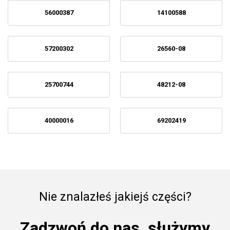
56000387
14100588
57200302
26560-08
25700744
48212-08
40000016
69202419
Nie znalazłeś jakiejś części?
Zadzwoń do nas, służymy