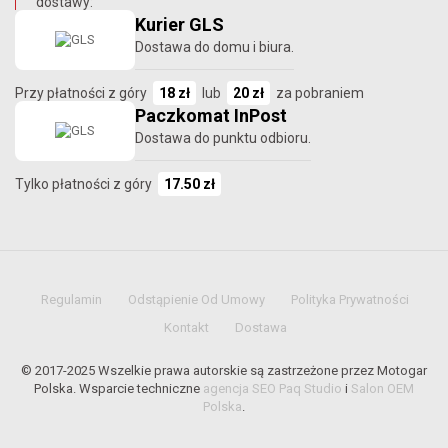
dostawy:
Kurier GLS
Dostawa do domu i biura.
Przy płatności z góry
18 zł
lub
20 zł
za pobraniem
Paczkomat InPost
Dostawa do punktu odbioru.
Tylko płatności z góry
17.50 zł
Regulamin
Odstąpienie Od Umowy
Polityka Prywatności
Kontakt
Dostawa
© 2017-2025 Wszelkie prawa autorskie są zastrzeżone przez Motogar
Polska. Wsparcie techniczne
agencja SEO Paq Studio
i
Salon OEM
Polska
.