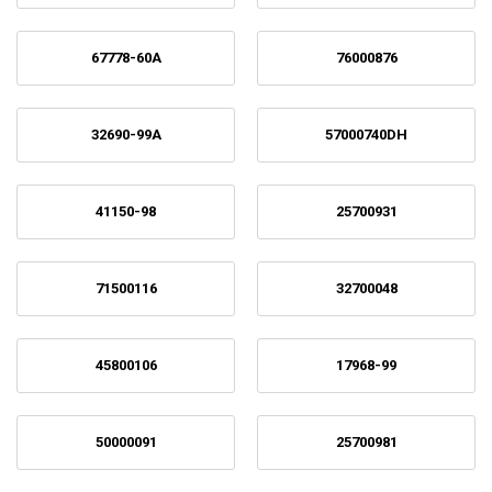
67778-60A
76000876
32690-99A
57000740DH
41150-98
25700931
71500116
32700048
45800106
17968-99
50000091
25700981