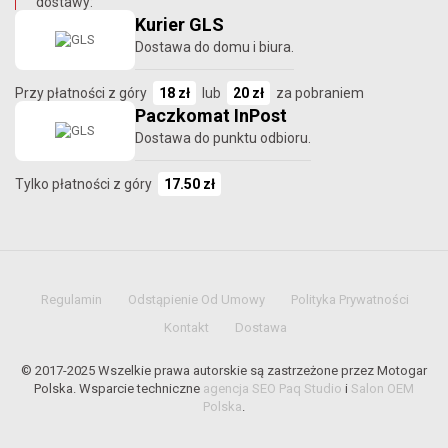
dostawy:
Kurier GLS
Dostawa do domu i biura.
Przy płatności z góry
18 zł
lub
20 zł
za pobraniem
Paczkomat InPost
Dostawa do punktu odbioru.
Tylko płatności z góry
17.50 zł
Regulamin
Odstąpienie Od Umowy
Polityka Prywatności
Kontakt
Dostawa
© 2017-2025 Wszelkie prawa autorskie są zastrzeżone przez Motogar
Polska. Wsparcie techniczne
agencja SEO Paq Studio
i
Salon OEM
Polska
.