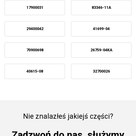
17900031
83346-11A
29400042
41699-04
70900698
26759-04KA
40615-08
32700026
Nie znalazłeś jakiejś części?
Zadzwoń do nas, służymy