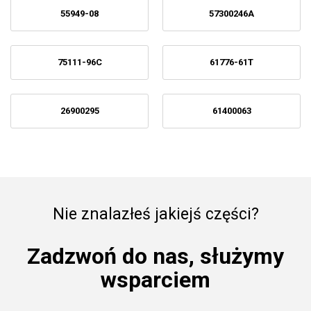
55949-08
57300246A
75111-96C
61776-61T
26900295
61400063
Nie znalazłeś jakiejś części?
Zadzwoń do nas, służymy
wsparciem