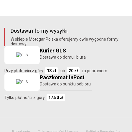
Dostawa i formy wysyłki.
W sklepie Motogar Polska oferujemy dwie wygodne formy
dostawy:
Kurier GLS
Dostawa do domu i biura.
Przy płatności z góry
18 zł
lub
20 zł
za pobraniem
Paczkomat InPost
Dostawa do punktu odbioru.
Tylko płatności z góry
17.50 zł
Regulamin
Odstąpienie Od Umowy
Polityka Prywatności