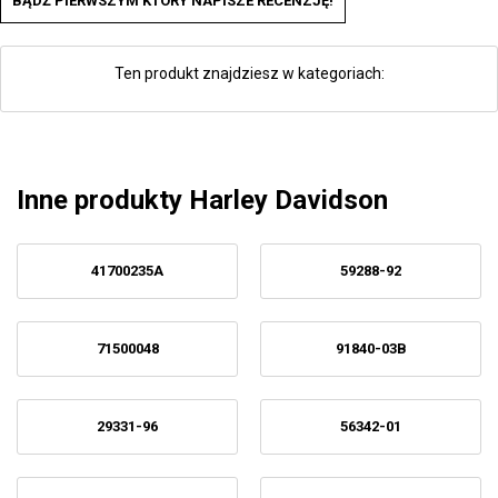
BĄDŹ PIERWSZYM KTÓRY NAPISZE RECENZJĘ!
Ten produkt znajdziesz w kategoriach:
Inne produkty Harley Davidson
41700235A
59288-92
71500048
91840-03B
29331-96
56342-01