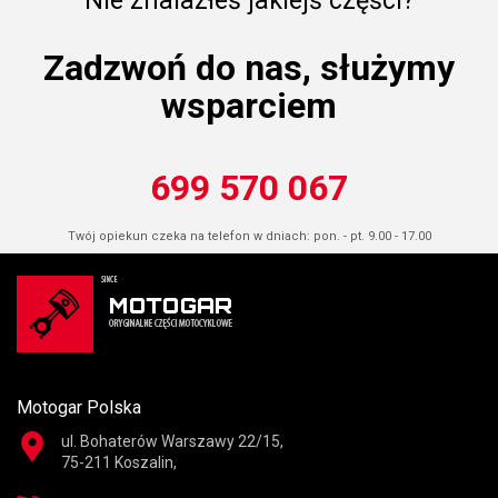
Nie znalazłeś jakiejś części?
Zadzwoń do nas, służymy
wsparciem
699 570 067
Twój opiekun czeka na telefon w dniach: pon. - pt. 9.00 - 17.00
Motogar Polska
ul. Bohaterów Warszawy 22/15,
75-211 Koszalin,