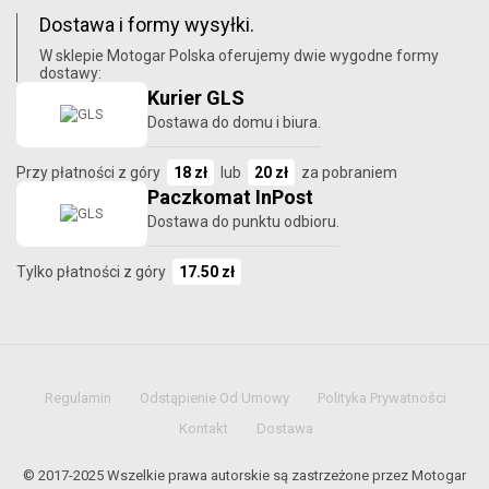
Dostawa i formy wysyłki.
W sklepie Motogar Polska oferujemy dwie wygodne formy
dostawy:
Kurier GLS
Dostawa do domu i biura.
Przy płatności z góry
18 zł
lub
20 zł
za pobraniem
Paczkomat InPost
Dostawa do punktu odbioru.
Tylko płatności z góry
17.50 zł
Regulamin
Odstąpienie Od Umowy
Polityka Prywatności
Kontakt
Dostawa
© 2017-2025 Wszelkie prawa autorskie są zastrzeżone przez Motogar