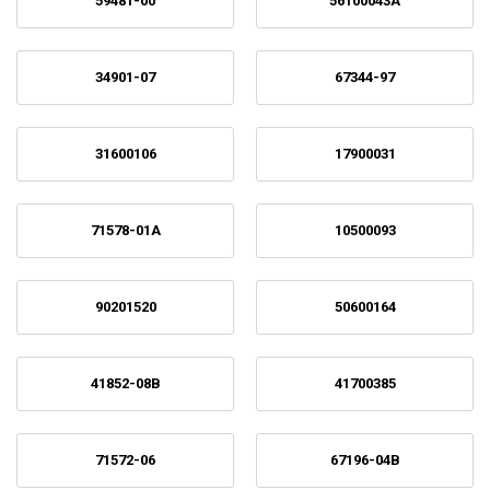
59481-00
56100043A
34901-07
67344-97
31600106
17900031
71578-01A
10500093
90201520
50600164
41852-08B
41700385
71572-06
67196-04B