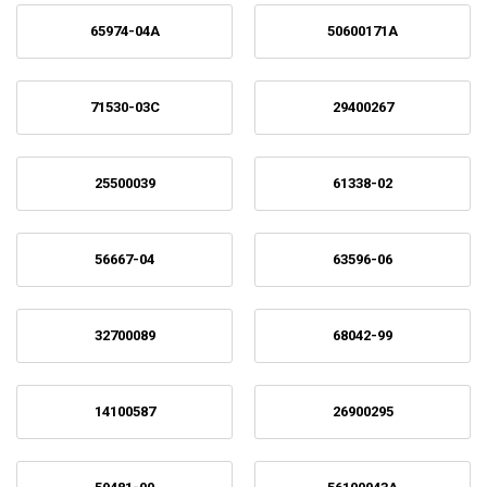
65974-04A
50600171A
71530-03C
29400267
25500039
61338-02
56667-04
63596-06
32700089
68042-99
14100587
26900295