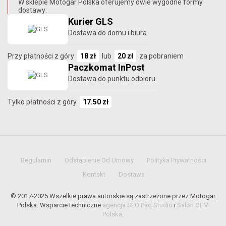
W sklepie Motogar Polska oferujemy dwie wygodne formy
dostawy:
Kurier GLS
Dostawa do domu i biura.
Przy płatności z góry
18 zł
lub
20 zł
za pobraniem
Paczkomat InPost
Dostawa do punktu odbioru.
Tylko płatności z góry
17.50 zł
Regulamin
Odstąpienie Od Umowy
Polityka Prywatności
Kontakt
Dostawa
© 2017-2025 Wszelkie prawa autorskie są zastrzeżone przez Motogar
Polska. Wsparcie techniczne
agencja SEO Paq Studio
i
Salon OEM
Polska
.