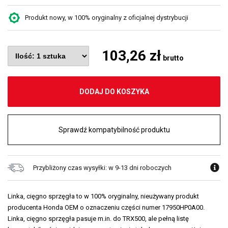
Produkt nowy, w 100% oryginalny z oficjalnej dystrybucji
103,26 zł
brutto
DODAJ DO KOSZYKA
Sprawdź kompatybilność produktu
Przybliżony czas wysyłki: w 9-13 dni roboczych
Linka, cięgno sprzęgła to w 100% oryginalny, nieużywany produkt
producenta Honda OEM o oznaczeniu części numer 17950HP0A00.
Linka, cięgno sprzęgła pasuje m.in. do TRX500, ale pełną listę