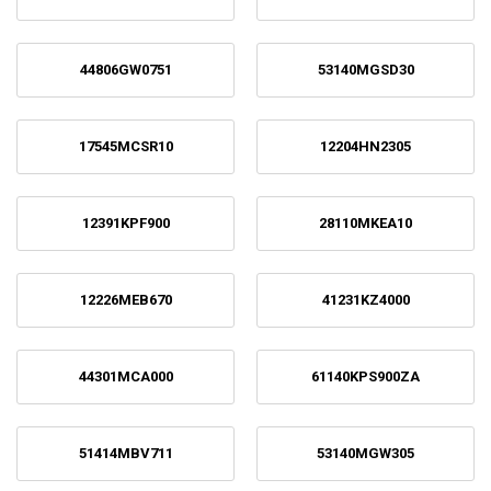
44806GW0751
53140MGSD30
17545MCSR10
12204HN2305
12391KPF900
28110MKEA10
12226MEB670
41231KZ4000
44301MCA000
61140KPS900ZA
51414MBV711
53140MGW305