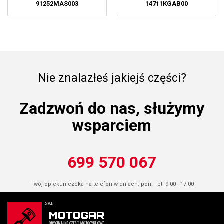
91252MAS003
14711KGAB00
Nie znalazłeś jakiejś części?
Zadzwoń do nas, służymy
wsparciem
699 570 067
Twój opiekun czeka na telefon w dniach: pon. - pt. 9.00 - 17.00