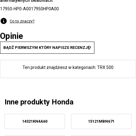
alternatywnych składniach:
17950-HP0-A00
17950HP0A00
Co to znaczy?
Opinie
BĄDŹ PIERWSZYM KTÓRY NAPISZE RECENZJĘ!
Ten produkt znajdziesz w kategoriach:
TRX 500
Inne produkty Honda
14321KN4A60
15121MBN671