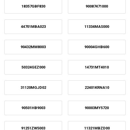
18357GBF830
90087471000
44701MBA023
11334MAS000
90432MM8003
90004GHB600
50324GEZ000
14731MT4010
31120MGJD02
22401KRNA10
90501HB9003
90003MY5720
91251ZW5003
11321MBZD00