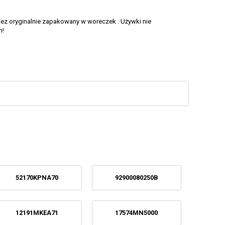
 tez oryginalnie zapakowany w woreczek . Używki nie
m!
52170KPNA70
92900080250B
12191MKEA71
17574MN5000