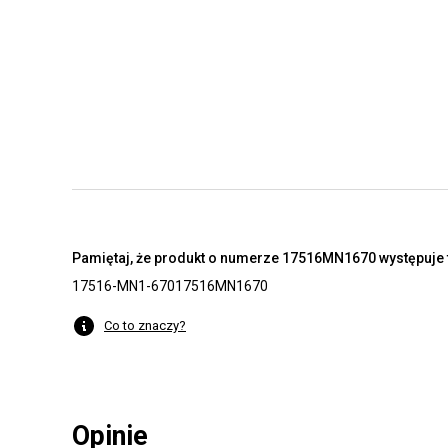
Pamiętaj, że produkt o numerze 17516MN1670 występuje t
17516-MN1-670
17516MN1670
Co to znaczy?
Opinie