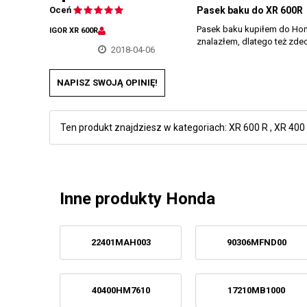
Oceń
Pasek baku do XR 600R
Pasek baku kupiłem do Honda
IGOR XR 600R
znalazłem, dlatego też zde
2018-04-06
NAPISZ SWOJĄ OPINIĘ!
Ten produkt znajdziesz w kategoriach:
XR 600 R
,
XR 400
Inne produkty Honda
22401MAH003
90306MFND00
40400HM7610
17210MB1000