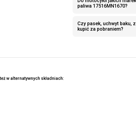
Do motocykli jakich marek
paliwa 17516MN1670?
Czy pasek, uchwyt baku,
kupić za pobraniem?
eż w alternatywnych składniach: