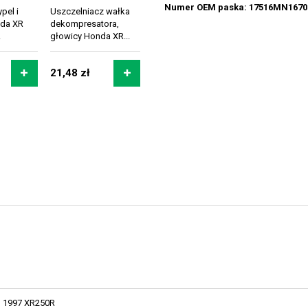
Numer OEM paska: 17516MN1670
pel i
Uszczelniacz wałka
nda XR
dekompresatora,
.
głowicy Honda XR...
21,48 zł
1997 XR250R