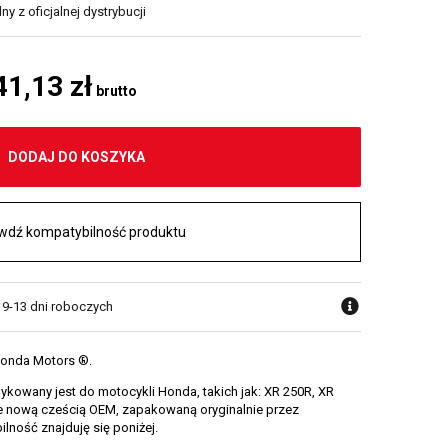
y z oficjalnej dystrybucji
41,13 zł
brutto
DODAJ DO KOSZYKA
wdź kompatybilność produktu
w 9-13 dni roboczych
Honda Motors ®.
owany jest do motocykli Honda, takich jak: XR 250R, XR
ie nową cześcią OEM, zapakowaną oryginalnie przez
ność znajduję się poniżej.