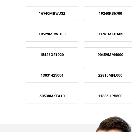
16740MBWJ32
19240KS6700
19529MCWH00
33741MKCA05
15426GE1920
90459MM4000
13031425004
22815MFL000
50538MKEA10
11335HP5600