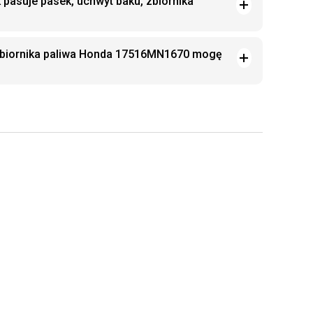
 pasuje pasek, uchwyt baku, zbiornika
 zbiornika paliwa Honda 17516MN1670 mogę