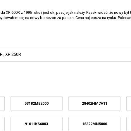
 XR 600R z 1996 roku i jest ok, pasuje jak należy. Pasek widać, że nowy był
cydowałem się na nowy bo sezon za pasem. Cena najlepsza na rynku. Poleca
 R
,
XR 250R
53182MEE000
28402HM7A11
91011KS6003
18322MN5000