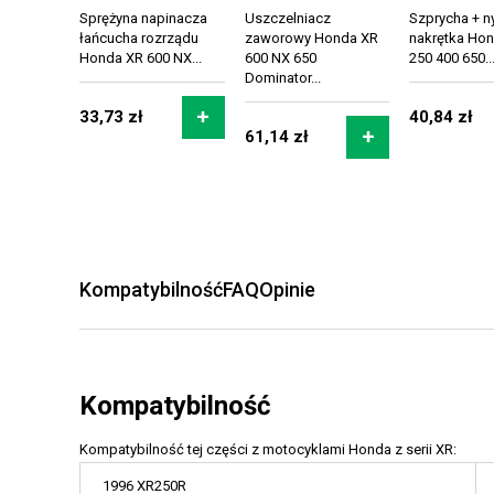
Sprężyna napinacza
Uszczelniacz
Szprycha + ny
łańcucha rozrządu
zaworowy Honda XR
nakrętka Ho
Honda XR 600 NX...
600 NX 650
250 400 650..
Dominator...
33,73 zł
40,84 zł
61,14 zł
Kompatybilność
FAQ
Opinie
Kompatybilność
Kompatybilność tej części z motocyklami Honda z serii XR:
1996 XR250R