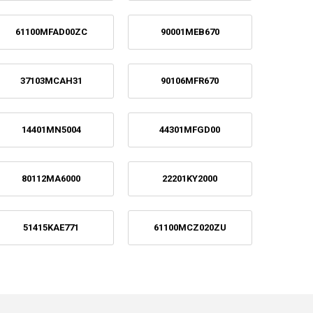
61100MFAD00ZC
90001MEB670
37103MCAH31
90106MFR670
14401MN5004
44301MFGD00
80112MA6000
22201KY2000
51415KAE771
61100MCZ020ZU