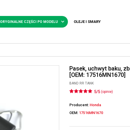
OLEJE I SMARY
 ORYGINALNE CZĘŚCI PO MODELU
Pasek, uchwyt baku, zb
[OEM: 17516MN1670]
BAND RR TANK
5/5
(opinie)
Producent:
Honda
OEM:
17516MN1670