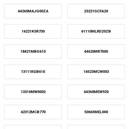
64260MAJG00ZA
23221GCFA20
16221KSR730
61110MLRD20ZB
18421MBG610
44620MR7000
13111KGB610
14523MCW003
13316MW0003
64360MEW920
42312MCB770
50665MEL000