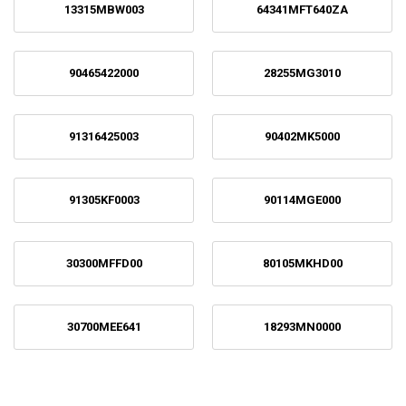
13315MBW003
64341MFT640ZA
90465422000
28255MG3010
91316425003
90402MK5000
91305KF0003
90114MGE000
30300MFFD00
80105MKHD00
30700MEE641
18293MN0000