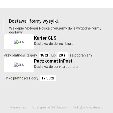
Dostawa i formy wysyłki.
W sklepie Motogar Polska oferujemy dwie wygodne formy
dostawy:
Kurier GLS
Dostawa do domu i biura.
Przy płatności z góry
18 zł
lub
20 zł
za pobraniem
Paczkomat InPost
Dostawa do punktu odbioru.
Tylko płatności z góry
17.50 zł
Regulamin
Odstąpienie Od Umowy
Polityka Prywatności