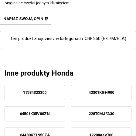
oryginalne części jednym kliknięciem
NAPISZ SWOJĄ OPINIĘ!
Ten produkt znajdziesz w kategoriach:
CRF 250 (R/L/M/RLA)
Inne produkty Honda
17534323300
42301KGH900
64501K35V00ZN
22870MJFA30
64480KZL950ZA
12200gev760