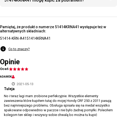
51414KRNA41 mogę kupić za pobraniem?
Pamiętaj, że produkt o numerze 51414KRNA41 występuje też w
alternatywnych składniach:
51414-KRN-A41
51414KRNA41
Co to znaczy?
Opinie
Oceń
ADAMEK
2021-05-13
Tuleja
No i teraz lagi mam zrobione perfekcyjnie. Wszystkie elementy
zawieszenia które kupiłem tutaj do mojej Hondy CRF 250 z 2011 pasują
bez najmniejszego problemu. Obsługa spisała się na medal wszystko
spakowane odpowiednio w paczce i nie było żadnej pomyłki. Poleciłem
kolegom ten sklep i wszyscy sobie chwalą bo można tu kupić