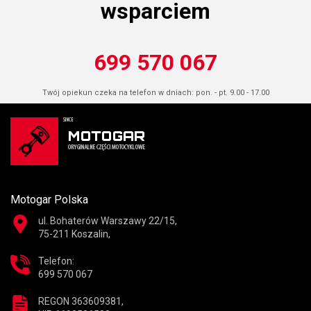
wsparciem
699 570 067
Twój opiekun czeka na telefon w dniach: pon. - pt. 9.00 - 17.00
Motogar Polska
ul. Bohaterów Warszawy 22/15,
75-211 Koszalin,
Telefon:
699 570 067
REGON 363609381,