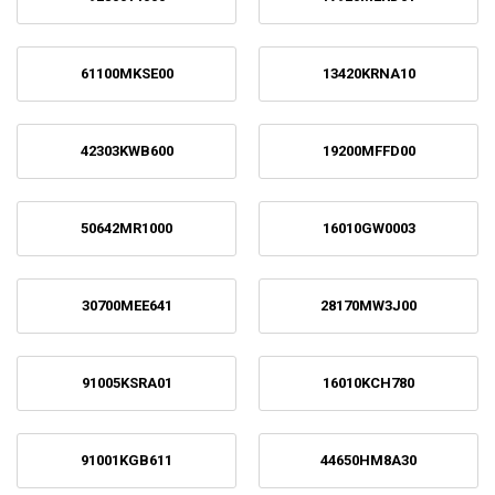
61100MKSE00
13420KRNA10
42303KWB600
19200MFFD00
50642MR1000
16010GW0003
30700MEE641
28170MW3J00
91005KSRA01
16010KCH780
91001KGB611
44650HM8A30