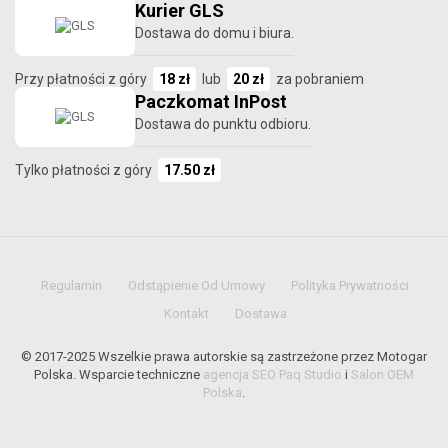
Kurier GLS
Dostawa do domu i biura.
Przy płatności z góry
18 zł
lub
20 zł
za pobraniem
Paczkomat InPost
Dostawa do punktu odbioru.
Tylko płatności z góry
17.50 zł
Regulamin
Odstąpienie Od Umowy
Polityka Prywatności
Kontakt
Dostawa
© 2017-2025 Wszelkie prawa autorskie są zastrzeżone przez Motogar
Polska. Wsparcie techniczne
agencja SEO Paq Studio
i
Salon OEM
Polska
.