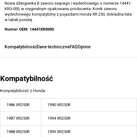
Nowa dźwigienka B zaworu ssącego i wydechowego o numerze 14441-
KR0-000, w oryginalnym opakowaniu producenta. Konik zaworu
wydechowego kompatybilny z pojazdami Honda XR 250, dokładna lista
w tabeli poniżej.
Numer OEM: 14441KR0000
Kompatybilność
Dane techniczne
FAQ
Opinie
Kompatybilność
Kompatybilność z Honda:
1986 XR250R
1990 XR250R
1987 XR250R
1994 XR250R
1988 XR250R
1995 XR250R