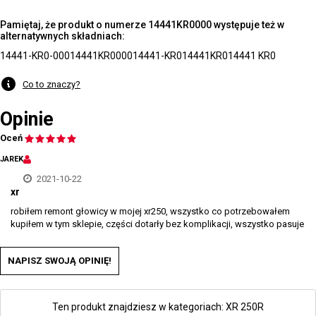
Pamiętaj, że produkt o numerze 14441KR0000 występuje też w
alternatywnych składniach:
14441-KR0-000
14441KR0000
14441-KR0
14441KR0
14441 KR0
Co to znaczy?
Opinie
Oceń
JAREK
2021-10-22
xr
robiłem remont głowicy w mojej xr250, wszystko co potrzebowałem
kupiłem w tym sklepie, części dotarły bez komplikacji, wszystko pasuje
NAPISZ SWOJĄ OPINIĘ!
Ten produkt znajdziesz w kategoriach:
XR 250R