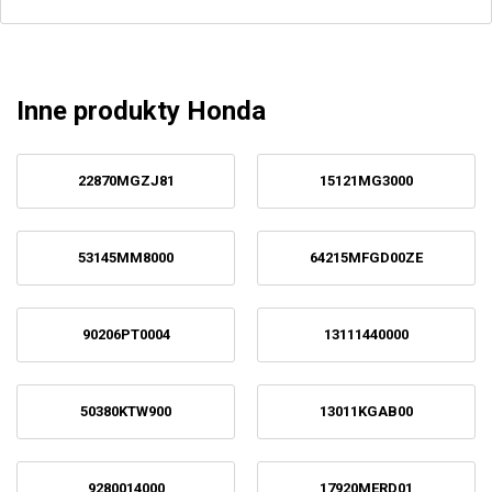
Inne produkty Honda
22870MGZJ81
15121MG3000
53145MM8000
64215MFGD00ZE
90206PT0004
13111440000
50380KTW900
13011KGAB00
9280014000
17920MERD01